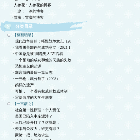
· 人参花：人参花的博客
· 一冰：一冰的博客
· 雪窦：雪窦的博客
分类目录
【翻翻晒晒】
· 现代战争目的：摧毁战争意志（20
· 我看川普卸任的成功意义（2021.1
· 中国总是被“问题男人”左右着
· 一个领袖的成功和他的民族的失败
· 恐怖主义的起源
· 寡言博的最后一篇日志
· 一开枪，就分裂了（2008）
· 妈妈的遗产
· 可怕，一个没有权威的权威体制
· 写给两岸的大学生朋友
【一言蔽之】
· 社会第一性原理：个人责任
· 美国已陷入中东泥淖？
· 三战已经开打了？这就是，
· 资本与公权力，谁更有罪？
· 豪赌一把，绝地求生