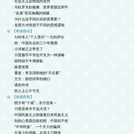
· 社会主义必然指向贫穷
· 马杜罗夫妇被擒，世界更接近和平
· “反腐”背后掩藏的猫腻
· 为什么说手段比目的更重要？
· 东西方冲突源于不同的思维逻辑
【奇谈怪论】
· AI对本人“个人责任”一文的评论
· 转：中国失去的三十年预测
· 小泽被正义带歪了
· 川普撒手不管也不失为一种谋略
· 跟阿妞不牛博新帖
· 振聋发聩
· 重发：李克强和他的“天在看”
· 方方：那些待宰的猪们
· 请勿外传
· 防人之心不可无
【有感而发】
· 西方有“十戒”，东方也有～
· 川普原来并不说大话？
· 中国民族主义刺激着日本民族主义
· 别担心美国总统犯错，中国却不然
· “中华民族”，一个天大的骗局
· 左派小肚鸡肠，右派大刀阔斧