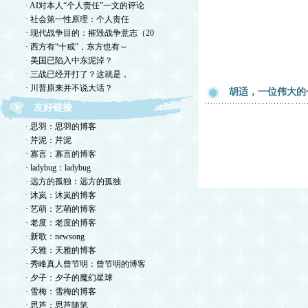
· AI对本人“个人责任”一文的评论
· 社会第一性原理：个人责任
· 现代战争目的：摧毁战争意志（20
· 西方有“十戒”，东方也有～
· 美国已陷入中东泥淖？
· 三战已经开打了？这就是，
· 川普原来并不说大话？
胡适，一位伟大的
友好链接
· 思羽：思羽的博客
· 芹泥：芹泥
· 寡言：寡言的博客
· ladybug：ladybug
· 远方的孤独：远方的孤独
· 沐岚：沐岚的博客
· 艺萌：艺萌的博客
· 老度：老度的博客
· 新歌：newsong
· 天雅：天雅的博客
· 秀峰真人曾节明：曾节明的博客
· 夕子：夕子的魔幻星球
· 雪梅：雪梅的博客
· 思芦：思芦随笔