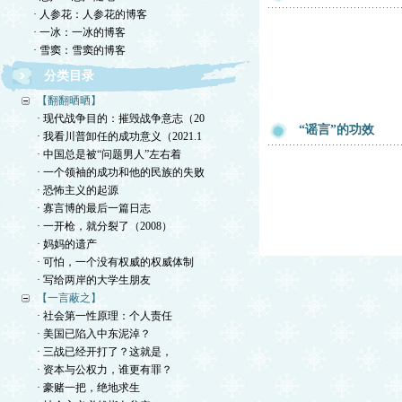
· 人参花：人参花的博客
· 一冰：一冰的博客
· 雪窦：雪窦的博客
分类目录
【翻翻晒晒】
· 现代战争目的：摧毁战争意志（20
“谣言”的功效
· 我看川普卸任的成功意义（2021.1
· 中国总是被“问题男人”左右着
· 一个领袖的成功和他的民族的失败
· 恐怖主义的起源
· 寡言博的最后一篇日志
· 一开枪，就分裂了（2008）
· 妈妈的遗产
· 可怕，一个没有权威的权威体制
· 写给两岸的大学生朋友
【一言蔽之】
· 社会第一性原理：个人责任
· 美国已陷入中东泥淖？
· 三战已经开打了？这就是，
· 资本与公权力，谁更有罪？
· 豪赌一把，绝地求生