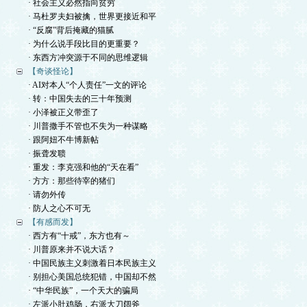
· 社会主义必然指向贫穷
· 马杜罗夫妇被擒，世界更接近和平
· “反腐”背后掩藏的猫腻
· 为什么说手段比目的更重要？
· 东西方冲突源于不同的思维逻辑
【奇谈怪论】
· AI对本人“个人责任”一文的评论
· 转：中国失去的三十年预测
· 小泽被正义带歪了
· 川普撒手不管也不失为一种谋略
· 跟阿妞不牛博新帖
· 振聋发聩
· 重发：李克强和他的“天在看”
· 方方：那些待宰的猪们
· 请勿外传
· 防人之心不可无
【有感而发】
· 西方有“十戒”，东方也有～
· 川普原来并不说大话？
· 中国民族主义刺激着日本民族主义
· 别担心美国总统犯错，中国却不然
· “中华民族”，一个天大的骗局
· 左派小肚鸡肠，右派大刀阔斧