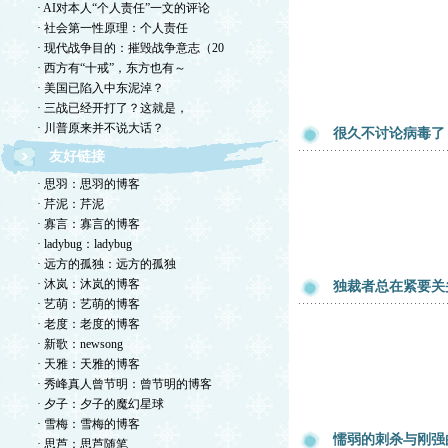
· AI对本人“个人责任”一文的评论
· 社会第一性原理：个人责任
· 现代战争目的：摧毁战争意志（20
· 西方有“十戒”，东方也有～
· 美国已陷入中东泥淖？
· 三战已经开打了？这就是，
· 川普原来并不说大话？
很久不讨论病毒了
友好链接
· 思羽：思羽的博客
· 芹泥：芹泥
· 寡言：寡言的博客
· ladybug：ladybug
· 远方的孤独：远方的孤独
· 沐岚：沐岚的博客
独裁者总在紧要关
· 艺萌：艺萌的博客
· 老度：老度的博客
· 新歌：newsong
· 天雅：天雅的博客
· 秀峰真人曾节明：曾节明的博客
· 夕子：夕子的魔幻星球
· 雪梅：雪梅的博客
懦弱的刺杀与刚强
· 思芦：思芦随笔