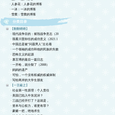
· 人参花：人参花的博客
· 一冰：一冰的博客
· 雪窦：雪窦的博客
分类目录
【翻翻晒晒】
· 现代战争目的：摧毁战争意志（20
· 我看川普卸任的成功意义（2021.1
· 中国总是被“问题男人”左右着
· 一个领袖的成功和他的民族的失败
· 恐怖主义的起源
· 寡言博的最后一篇日志
· 一开枪，就分裂了（2008）
· 妈妈的遗产
· 可怕，一个没有权威的权威体制
· 写给两岸的大学生朋友
【一言蔽之】
· 社会第一性原理：个人责任
· 美国已陷入中东泥淖？
· 三战已经开打了？这就是，
· 资本与公权力，谁更有罪？
· 豪赌一把，绝地求生