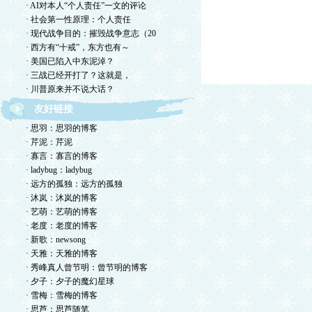
· AI对本人“个人责任”一文的评论
· 社会第一性原理：个人责任
· 现代战争目的：摧毁战争意志（20
· 西方有“十戒”，东方也有～
· 美国已陷入中东泥淖？
· 三战已经开打了？这就是，
· 川普原来并不说大话？
友好链接
· 思羽：思羽的博客
· 芹泥：芹泥
· 寡言：寡言的博客
· ladybug：ladybug
· 远方的孤独：远方的孤独
· 沐岚：沐岚的博客
· 艺萌：艺萌的博客
· 老度：老度的博客
· 新歌：newsong
· 天雅：天雅的博客
· 秀峰真人曾节明：曾节明的博客
· 夕子：夕子的魔幻星球
· 雪梅：雪梅的博客
· 思芦：思芦随笔