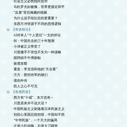
· 社会主义必然指向贫穷
· 马杜罗夫妇被擒，世界更接近和平
· “反腐”背后掩藏的猫腻
· 为什么说手段比目的更重要？
· 东西方冲突源于不同的思维逻辑
【奇谈怪论】
· AI对本人“个人责任”一文的评论
· 转：中国失去的三十年预测
· 小泽被正义带歪了
· 川普撒手不管也不失为一种谋略
· 跟阿妞不牛博新帖
· 振聋发聩
· 重发：李克强和他的“天在看”
· 方方：那些待宰的猪们
· 请勿外传
· 防人之心不可无
【有感而发】
· 西方有“十戒”，东方也有～
· 川普原来并不说大话？
· 中国民族主义刺激着日本民族主义
· 别担心美国总统犯错，中国却不然
· “中华民族”，一个天大的骗局
· 左派小肚鸡肠，右派大刀阔斧