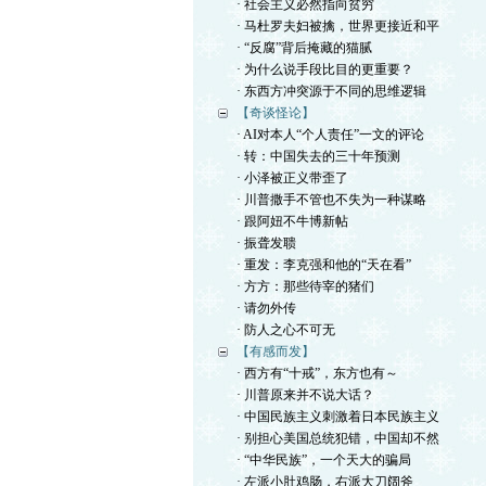
· 社会主义必然指向贫穷
· 马杜罗夫妇被擒，世界更接近和平
· “反腐”背后掩藏的猫腻
· 为什么说手段比目的更重要？
· 东西方冲突源于不同的思维逻辑
【奇谈怪论】
· AI对本人“个人责任”一文的评论
· 转：中国失去的三十年预测
· 小泽被正义带歪了
· 川普撒手不管也不失为一种谋略
· 跟阿妞不牛博新帖
· 振聋发聩
· 重发：李克强和他的“天在看”
· 方方：那些待宰的猪们
· 请勿外传
· 防人之心不可无
【有感而发】
· 西方有“十戒”，东方也有～
· 川普原来并不说大话？
· 中国民族主义刺激着日本民族主义
· 别担心美国总统犯错，中国却不然
· “中华民族”，一个天大的骗局
· 左派小肚鸡肠，右派大刀阔斧