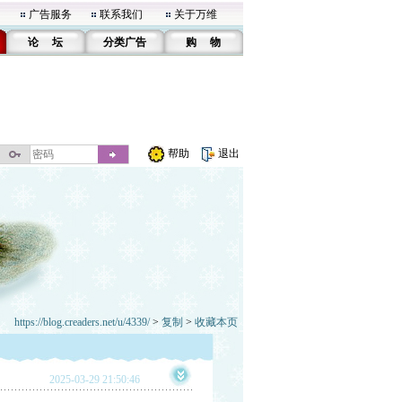
广告服务
联系我们
关于万维
论 坛
分类广告
购 物
帮助
退出
https://blog.creaders.net/u/4339/
>
复制
>
收藏本页
2025-03-29 21:50:46