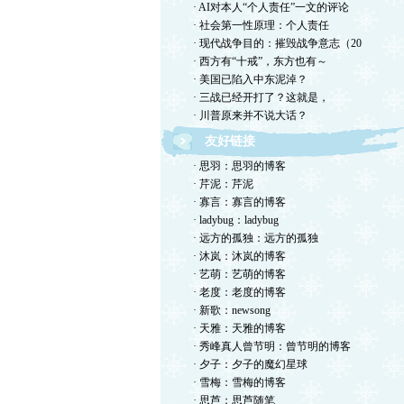
· AI对本人“个人责任”一文的评论
· 社会第一性原理：个人责任
· 现代战争目的：摧毁战争意志（20
· 西方有“十戒”，东方也有～
· 美国已陷入中东泥淖？
· 三战已经开打了？这就是，
· 川普原来并不说大话？
友好链接
· 思羽：思羽的博客
· 芹泥：芹泥
· 寡言：寡言的博客
· ladybug：ladybug
· 远方的孤独：远方的孤独
· 沐岚：沐岚的博客
· 艺萌：艺萌的博客
· 老度：老度的博客
· 新歌：newsong
· 天雅：天雅的博客
· 秀峰真人曾节明：曾节明的博客
· 夕子：夕子的魔幻星球
· 雪梅：雪梅的博客
· 思芦：思芦随笔