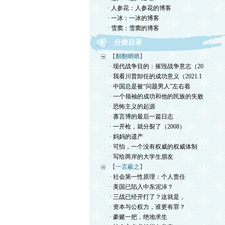
· 人参花：人参花的博客
· 一冰：一冰的博客
· 雪窦：雪窦的博客
分类目录
【翻翻晒晒】
· 现代战争目的：摧毁战争意志（20
· 我看川普卸任的成功意义（2021.1
· 中国总是被“问题男人”左右着
· 一个领袖的成功和他的民族的失败
· 恐怖主义的起源
· 寡言博的最后一篇日志
· 一开枪，就分裂了（2008）
· 妈妈的遗产
· 可怕，一个没有权威的权威体制
· 写给两岸的大学生朋友
【一言蔽之】
· 社会第一性原理：个人责任
· 美国已陷入中东泥淖？
· 三战已经开打了？这就是，
· 资本与公权力，谁更有罪？
· 豪赌一把，绝地求生