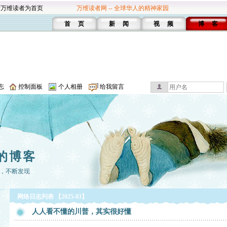
设万维读者为首页
万维读者网 -- 全球华人的精神家园
首 页
新 闻
视 频
博 客
志
控制面板
个人相册
给我留言
的博客
，不断发现
网络日志列表 【2025-03】
人人看不懂的川普，其实很好懂