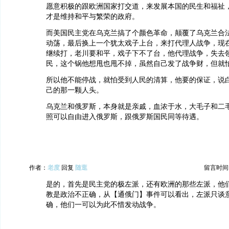
愿意积极的跟欧洲国家打交道，来发展本国的民生和福祉
才是维持和平与繁荣的政府。
而美国民主党在乌克兰搞了个颜色革命，颠覆了乌克兰合
动荡，最后换上一个犹太戏子上台，来打代理人战争，现
继续打，老川要和平，戏子下不了台，他代理战争，失去
民，这个锅他想甩也甩不掉，虽然自己发了战争财，但就
所以他不能停战，就怕受到人民的清算，他要的保证，说
己的那一颗人头。
乌克兰和俄罗斯，本身就是亲戚，血浓于水，大毛子和二
照可以自由进入俄罗斯，跟俄罗斯国民同等待遇。
作者：
老度
回复
随逛
留言时间：20
是的，首先是民主党的极左派，还有欧洲的那些左派，他
教是政治不正确，从【通俄门】事件可以看出，左派只谈
确，他们一可以为此不惜发动战争。