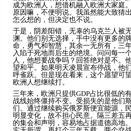
成为欧洲人，想借机融入欧洲大家庭
原因嘛，不便明说。我虽然能大致猜
怎么想的，但决定也不说。
于是，阴差阳错，无辜的乌克兰人被
渊。他们别无选择，手中没有更多的
命，勇气和智慧，其余一无所有，三
入陷于死地而后生的绝境。问问每一
人，他想要战争吗？回答绝对是不。
望和平。如果明天凌晨宣布停战，他
呼雀跃。但是现在看来，这个愿望可
欧洲人想继续打。
三年来，欧洲只提供GDP占比很低的
战线始终僵持不变。受损失的是他们
们。通过继续购买俄罗斯便宜能源，
明显变化，故不担心民意。隔三差五
的集会和声明，容易地占据道德高地
实无所谓。再打个三年五载，两个交