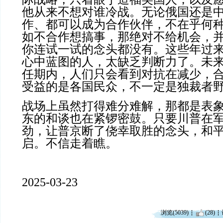
他从来不想对谁冷战。无论俄国还是
作、都可以成为合作伙伴，不在乎何
如不合作想搞事，那绝对不给机会，
你连试一试的念头都没有。这些年过
心中蓝图的人，太缺乏判断力了。未
任期内，人们只会看到对抗在减少，
受益的是各国民众，不一定是独裁者
战场上虽然打得难分难解，那都是表
东的和谈也在紧锣密鼓。只要川普在
劲，让普京断了侥幸取胜的念头，和
启。不信走着瞧。
2025-03-23
浏览(5039)
(28)