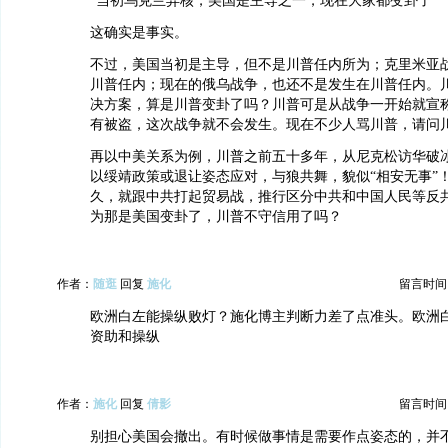
“当初乌克兰弃核，美国是主导之一，现在大家都变卦了”
这确实是事实。
不过，美国当初是主导，但不是川普任内所为；克里米亚
川普任内；现在的俄乌战争，也还不是发生在川普任内。
决方案，算是川普变卦了吗？川普可是从战争一开始就宣
有被盗，这次战争就不会发生。现在不少人骂川普，请问
再以中美关系为例，川普之前五十多年，从尼克松访华破
以绥靖政策或退让姿态应对，与狼共舞，貌似“相安无事”
久，就跟中共打起贸易战，推行区分中共和中国人民等反
为那是美国变卦了，川普不守信用了吗？
作者：
随逛
回复
施化
留言时间：20
欧洲白左能操纵败灯？施化博主判断力差了点准头。欧洲
资助和操纵
作者：
施化
回复
倩影
留言时间：20
别担心美国会撤出。有时候做事情是需要作点姿态的，并