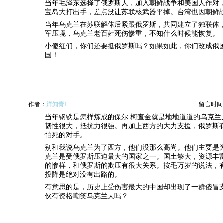
当年毛泽东选择了俄罗斯人，加入朝鲜战争和美国人作对
宝岛大打出手，差点没让苏联核武器平掉。台湾也因朝鲜
当年乌克兰在苏联解体后紧跟俄罗斯，共同建立了独联体
军压境，乌克兰老百姓死伤惨重，不知什么时候能恢复。
小傻红们，你们还要挺俄罗斯吗？如果如此，你们改成俄
国！
作者：
洋知青1
留言时间：20
当年钢铁是怎样炼成的保尔.柯查金就是地地道道的乌克兰
韧性很大，抵抗力很强。再加上西方的大力支援，俄罗斯
怕死的对手。
别和我说乌克兰为了西方，他们没那么高尚。他们主要是
克兰是受俄罗斯压迫最大的国家之一。国土够大，资源丰
的惨样，和俄罗斯的欺压有很大关系。按毛万岁的说法，
投降是绝对没有出路的。
有意思的是，历史上受伤害最大的中国却出现了一群傻冒
伙有资格嘲笑乌克兰人吗？