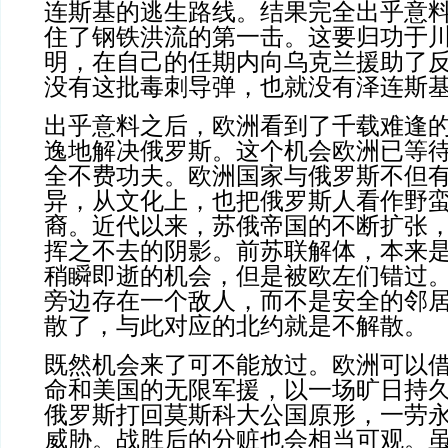
连斯基的逃生路线。结果完全出乎意
住了钢铁洪流的第一击。这要归功于
明，在自己的任期内向乌克兰援助了
没有这批毒刺导弹，也就没有泽连斯
出乎意料之后，欧洲看到了千载难逢
逸地解决俄罗斯。这个机会欧洲已等
全不费功夫。欧洲国家与俄罗斯不但
异，从文化上，也把俄罗斯人看作野
裔。近代以来，苏俄帝国的不断扩张
挥之不去的阴影。前苏联解体，本来
稍瞬即逝的机会，但是被欧左们错过
旁边存在一个敌人，而不是安全的邻
散了，与此对应的北约就是不解散。
既然机会来了可不能放过。欧洲可以
命和美国的无限军援，以一场旷日持
俄罗斯打回莫斯科大公国原形，一劳
威胁。战胜后的分赃也会相当可观。