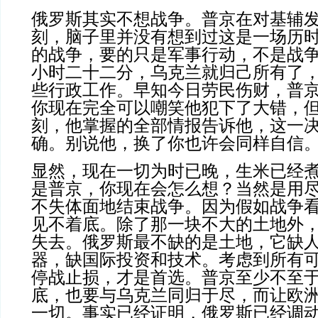
俄罗斯其实不想战争。普京在对基辅
刻，脑子里并没有想到过这是一场历
的战争，要的只是军事行动，不是战
小时二十二分，乌克兰就归己所有了
些行政工作。早知今日劳民伤财，普
你现在完全可以嘲笑他犯下了大错，
刻，他掌握的全部情报告诉他，这一
确。别说他，换了你也许会同样自信
显然，现在一切为时已晚，生米已经
是普京，你现在会怎么想？当然是用
不失体面地结束战争。因为假如战争
见不着底。除了那一块不大的土地外
失去。俄罗斯最不缺的是土地，它缺
器，缺国际投资和技术。考虑到所有
停战止损，才是首选。普京至少不至
底，也要与乌克兰同归于尽，而让欧
一切。事实已经证明，俄罗斯已经调