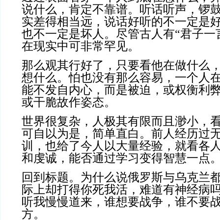
说什么，肯定不靠谱。听话听声，锣
实差得相当远，说话好听的不一定是
也不一定是坏人。尽管古人有“君子一
在现实中可非常罕见。
那么观其行好了，只要看他在做什么
想什么。怕也没有那么容易，一个人
能不发自内心，而是被迫，或权衡利
或干脆故作姿态。
世界很复杂，人极其有限而且渺小，
可自以为是，简单直白。前人经历过
训，也给了今人以大量经验，就看各
和虔诚，能否通过学习变得智慧一点
回到标题。为什么说俄罗斯与乌克兰
际上却打得你死我活，难道有神经病
听我慢慢道来，谁想要战争，谁不要
方。