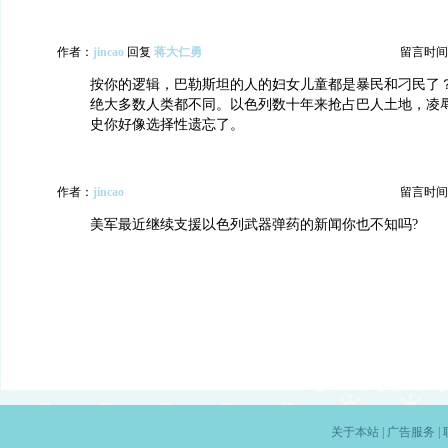
作者：
jincao
回复
蒋大仁勇
留言时间：20
按你的逻辑，巴勒斯坦的人的妇女儿童都是暴民和刁民了
绝大多数人类都不同。以色列数十年来抢占巴人土地，凌
史你好像选择性遗忘了。
作者：
jincao
留言时间：20
美军最近继续支援以色列武器弹药的新闻你也不知吗?
关于本站
|
广告服务
|