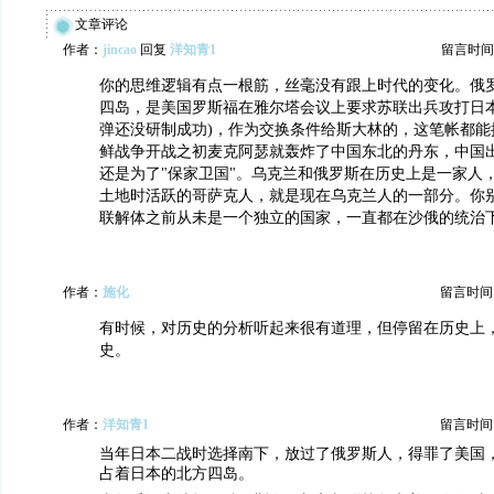
文章评论
作者：
jincao
回复
洋知青1
留言时间：20
你的思维逻辑有点一根筋，丝毫没有跟上时代的变化。俄
四岛，是美国罗斯福在雅尔塔会议上要求苏联出兵攻打日本
弹还没研制成功)，作为交换条件给斯大林的，这笔帐都能
鲜战争开战之初麦克阿瑟就轰炸了中国东北的丹东，中国
还是为了"保家卫国"。乌克兰和俄罗斯在历史上是一家人
土地时活跃的哥萨克人，就是现在乌克兰人的一部分。你
联解体之前从未是一个独立的国家，一直都在沙俄的统治
作者：
施化
留言时间：20
有时候，对历史的分析听起来很有道理，但停留在历史上
史。
作者：
洋知青1
留言时间：20
当年日本二战时选择南下，放过了俄罗斯人，得罪了美国
占着日本的北方四岛。