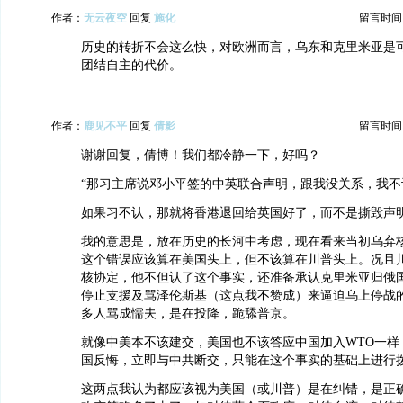
作者：
无云夜空
回复
施化
留言时间：20
历史的转折不会这么快，对欧洲而言，乌东和克里米亚是
团结自主的代价。
作者：
鹿见不平
回复
倩影
留言时间：20
谢谢回复，倩博！我们都冷静一下，好吗？
“那习主席说邓小平签的中英联合声明，跟我没关系，我不
如果习不认，那就将香港退回给英国好了，而不是撕毁声
我的意思是，放在历史的长河中考虑，现在看来当初乌弃
这个错误应该算在美国头上，但不该算在川普头上。况且
核协定，他不但认了这个事实，还准备承认克里米亚归俄
停止支援及骂泽伦斯基（这点我不赞成）来逼迫乌上停战
多人骂成懦夫，是在投降，跪舔普京。
就像中美本不该建交，美国也不该答应中国加入WTO一样
国反悔，立即与中共断交，只能在这个事实的基础上进行
这两点我认为都应该视为美国（或川普）是在纠错，是正