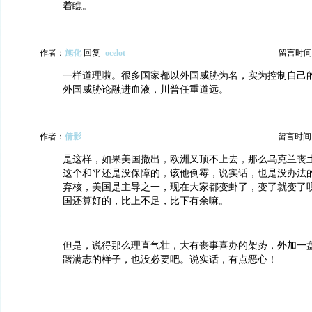
着瞧。
作者：
施化
回复
-ocelot-
留言时间：20
一样道理啦。很多国家都以外国威胁为名，实为控制自己
外国威胁论融进血液，川普任重道远。
作者：
倩影
留言时间：20
是这样，如果美国撤出，欧洲又顶不上去，那么乌克兰丧
这个和平还是没保障的，该他倒霉，说实话，也是没办法
弃核，美国是主导之一，现在大家都变卦了，变了就变了
国还算好的，比上不足，比下有余嘛。
但是，说得那么理直气壮，大有丧事喜办的架势，外加一
躇满志的样子，也没必要吧。说实话，有点恶心！