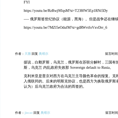
FYI
https://youtu.be/RzRwj9fIqsM?si=T238fW5Ep1RNi5Dy
---- 俄罗斯签世纪协议（能源，黑海）。但是战争还在继
https://youtu.be/7MZl5eOdufM?si=gdRWvtfoVxvDrr_6
作者：
天雅
回复
奥维尔
留言时间：20
据说，白鹅罗斯，乌克兰，俄罗斯在苏联分解时，三国有
斯，乌克兰 内乱政府失效那 Sovereign default to Rusia。
克利米亚是普京对西方在乌克兰主导颜色革命的报复。克
入俄联邦的。后来的明斯克协议，也是西方为换取俄罗斯承
认为）后乌克兰政府为合法的而签的。
作者：
jincao
回复
奥维尔
留言时间：20