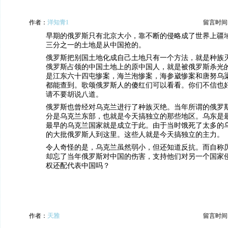
作者：
洋知青1
留言时间：20
早期的俄罗斯只有北京大小，靠不断的侵略成了世界上疆
三分之一的土地是从中国抢的。
俄罗斯把别国土地化成自己土地只有一个方法，就是种族
俄罗斯占领的中国土地上的原中国人，就是被俄罗斯杀光
是江东六十四屯惨案，海兰泡惨案，海参崴惨案和唐努乌
都能查到。歌颂俄罗斯人的傻红们可以看看。你们不信也
请不要胡说八道。
俄罗斯也曾经对乌克兰进行了种族灭绝。当年所谓的俄罗
分是乌克兰东部，也就是今天搞独立的那些地区。乌东是
最早的乌克兰国家就是成立于此。由于当时饿死了太多的
的大批俄罗斯人到这里。这些人就是今天搞独立的主力。
令人奇怪的是，乌克兰虽然弱小，但还知道反抗。而自称
却忘了当年俄罗斯对中国的伤害，支持他们对另一个国家
权还配代表中国吗？
作者：
天雅
留言时间：20