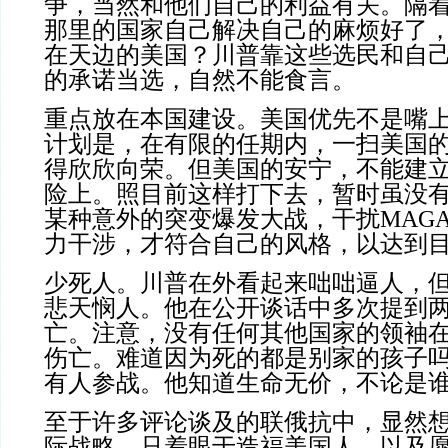
争，当然和他们自己的利益有关。隔
那里的国家自己解决自己的麻烦好了
在天边的美国？川普靠这些选民和自己
的承诺当选，自然不能食言。
重点放在本国建设。美国优先不是嘴
计划是，在有限的任期内，一扫美国
得欣欣向荣。但美国的安宁，不能建
险上。照目前这样打下去，暂时虽没
某种意外的突变爆发大战，干扰MAG
力干涉，才符合自己的风格，以达到
少死人。川普在外看起来咄咄逼人，
悲天悯人。他在公开谈话中多次提到
亡。注意，没有任何其他国家的领袖
伤亡。难道因为死的都是别家的孩子
有人参战。他知道生命无价，不论是
至于许多评论谈及的联俄抗中，显然
际战略，只着眼于造福美国人，以及