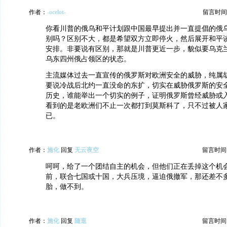
作者：
-ocelot-
留言时间：20
你看川普的俄乌和平计划跟中国最早提出并一直提倡的俄
别吗？区别不大，都是希望双方立即停火，然后展开和平
安排。非要说有区别，那就是川普更近一步，貌似要乌克
乌东四州俄占领区的状态。
主流媒体过去一直宣传的俄罗斯对欧洲安全的威胁，纯属
要说冷战后北约一直没命的东扩，切实在威胁俄罗斯的安
历史，谁能举出一个切实的例子，证明俄罗斯曾经威胁或
看到的是老欧洲们不止一次都打到莫斯科了，只不过被人
已。
作者：
施化
回复
无云夜空
留言时间：20
呵呵，给了一个团结自主的机会，但他们正在丢掉这个机
前，联合七国或十国，大兵压境，逼迫俄撤军，那还差不
胎，做不到。
作者：
施化
回复
随逛
留言时间：20