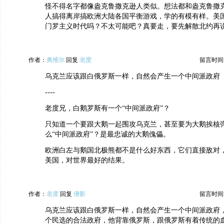
怪不得名字都像盎克鲁撒克逊人类似。想法都和盎克鲁撒
人搞得离岸搞欧洲大陆各国平衡游戏，学的有模有样。美
门罗主义时代吗？不太可能吧？真要走，要先解散北约再
作者：
奥维尔
回复
老度
留言时间：20
乌克兰应该跟白俄罗斯一样，自然会产生一个中间派政府
----
老度兄，白鹅罗斯有一个“中间派政府”？
只知道一个要跟大鹅一起围攻乌克兰，甚至要为大鹅挨核
么“中间派政府”？是最忠诚的大鹅傀儡。
欧洲白左与鹅国北极熊都不是什么好东西，它们直接敌对
美国，对世界最好的结果。
作者：
老度
回复
倩影
留言时间：20
乌克兰应该跟白俄罗斯一样，自然会产生一个中间派政府
个民选的合法政府，他背靠俄罗斯，跟俄罗斯有着传统的