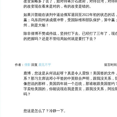
改变策略多了去了，如对待蒋介石政府，对待台湾，对待
的改变现在看来是对的，有的改变是错的。
如果川普能在谈判中逼迫俄军退回至2022年初的状态的话
赢；乌东四州谈成缓冲带，受国际维和部队保护，算中赢
州，则是大输！
除非倩博不赞成停战，坚持打下去。已经打了三年了，现
的把握吗？还是不管结局如何就是要打下去？
作者：
倩影
回复
鹿见不平
留言时间：20
鹿博，您这是从何说起呀？真是令人震惊！美国签的文件
系？那习主席说邓小平签的中英联合声明，跟我没关系，
像您说的那样，美国四年就一个总统，那谁敢跟美国签约
字卖给美国的，你能说现在我是普京，跟我没关系，阿拉
吗？
您这是怎么了？冷静一下。