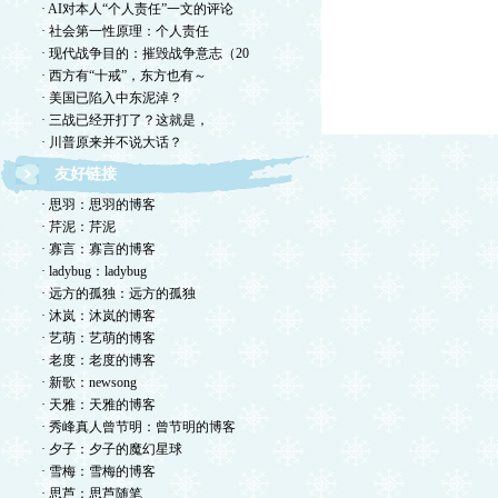
· AI对本人“个人责任”一文的评论
· 社会第一性原理：个人责任
· 现代战争目的：摧毁战争意志（20
· 西方有“十戒”，东方也有～
· 美国已陷入中东泥淖？
· 三战已经开打了？这就是，
· 川普原来并不说大话？
友好链接
· 思羽：思羽的博客
· 芹泥：芹泥
· 寡言：寡言的博客
· ladybug：ladybug
· 远方的孤独：远方的孤独
· 沐岚：沐岚的博客
· 艺萌：艺萌的博客
· 老度：老度的博客
· 新歌：newsong
· 天雅：天雅的博客
· 秀峰真人曾节明：曾节明的博客
· 夕子：夕子的魔幻星球
· 雪梅：雪梅的博客
· 思芦：思芦随笔