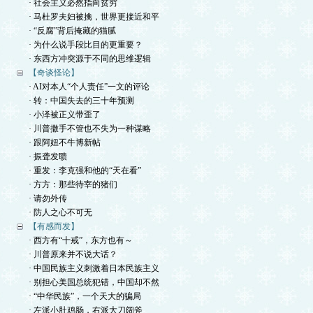
· 社会主义必然指向贫穷
· 马杜罗夫妇被擒，世界更接近和平
· “反腐”背后掩藏的猫腻
· 为什么说手段比目的更重要？
· 东西方冲突源于不同的思维逻辑
【奇谈怪论】
· AI对本人“个人责任”一文的评论
· 转：中国失去的三十年预测
· 小泽被正义带歪了
· 川普撒手不管也不失为一种谋略
· 跟阿妞不牛博新帖
· 振聋发聩
· 重发：李克强和他的“天在看”
· 方方：那些待宰的猪们
· 请勿外传
· 防人之心不可无
【有感而发】
· 西方有“十戒”，东方也有～
· 川普原来并不说大话？
· 中国民族主义刺激着日本民族主义
· 别担心美国总统犯错，中国却不然
· “中华民族”，一个天大的骗局
· 左派小肚鸡肠，右派大刀阔斧