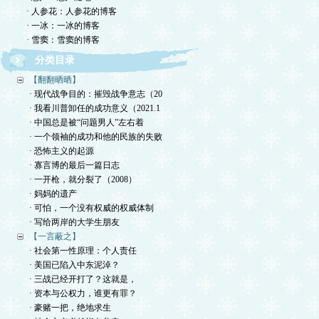
· 人参花：人参花的博客
· 一冰：一冰的博客
· 雪窦：雪窦的博客
分类目录
【翻翻晒晒】
· 现代战争目的：摧毁战争意志（20
· 我看川普卸任的成功意义（2021.1
· 中国总是被“问题男人”左右着
· 一个领袖的成功和他的民族的失败
· 恐怖主义的起源
· 寡言博的最后一篇日志
· 一开枪，就分裂了（2008）
· 妈妈的遗产
· 可怕，一个没有权威的权威体制
· 写给两岸的大学生朋友
【一言蔽之】
· 社会第一性原理：个人责任
· 美国已陷入中东泥淖？
· 三战已经开打了？这就是，
· 资本与公权力，谁更有罪？
· 豪赌一把，绝地求生