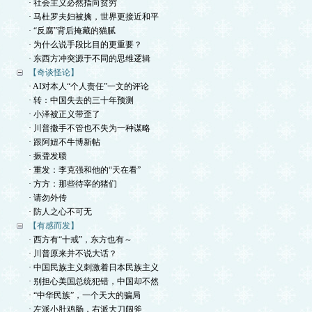
· 社会主义必然指向贫穷
· 马杜罗夫妇被擒，世界更接近和平
· “反腐”背后掩藏的猫腻
· 为什么说手段比目的更重要？
· 东西方冲突源于不同的思维逻辑
【奇谈怪论】
· AI对本人“个人责任”一文的评论
· 转：中国失去的三十年预测
· 小泽被正义带歪了
· 川普撒手不管也不失为一种谋略
· 跟阿妞不牛博新帖
· 振聋发聩
· 重发：李克强和他的“天在看”
· 方方：那些待宰的猪们
· 请勿外传
· 防人之心不可无
【有感而发】
· 西方有“十戒”，东方也有～
· 川普原来并不说大话？
· 中国民族主义刺激着日本民族主义
· 别担心美国总统犯错，中国却不然
· “中华民族”，一个天大的骗局
· 左派小肚鸡肠，右派大刀阔斧