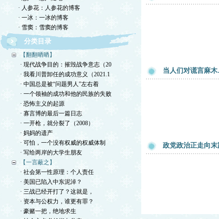
· 人参花：人参花的博客
· 一冰：一冰的博客
· 雪窦：雪窦的博客
分类目录
【翻翻晒晒】
· 现代战争目的：摧毁战争意志（20
当人们对谎言麻木
· 我看川普卸任的成功意义（2021.1
· 中国总是被“问题男人”左右着
· 一个领袖的成功和他的民族的失败
· 恐怖主义的起源
· 寡言博的最后一篇日志
· 一开枪，就分裂了（2008）
· 妈妈的遗产
· 可怕，一个没有权威的权威体制
政党政治正走向末
· 写给两岸的大学生朋友
【一言蔽之】
· 社会第一性原理：个人责任
· 美国已陷入中东泥淖？
· 三战已经开打了？这就是，
· 资本与公权力，谁更有罪？
· 豪赌一把，绝地求生