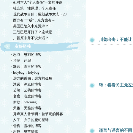
· AI对本人“个人责任”一文的评论
· 社会第一性原理：个人责任
· 现代战争目的：摧毁战争意志（20
· 西方有“十戒”，东方也有～
· 美国已陷入中东泥淖？
· 三战已经开打了？这就是，
· 川普原来并不说大话？
川普出击：不能让
友好链接
· 思羽：思羽的博客
· 芹泥：芹泥
· 寡言：寡言的博客
· ladybug：ladybug
· 远方的孤独：远方的孤独
· 沐岚：沐岚的博客
转：看看民主党左
· 艺萌：艺萌的博客
· 老度：老度的博客
· 新歌：newsong
· 天雅：天雅的博客
· 秀峰真人曾节明：曾节明的博客
· 夕子：夕子的魔幻星球
· 雪梅：雪梅的博客
谎言与谣言的不同
· 思芦：思芦随笔