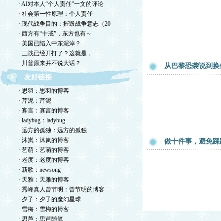
· AI对本人“个人责任”一文的评论
· 社会第一性原理：个人责任
· 现代战争目的：摧毁战争意志（20
· 西方有“十戒”，东方也有～
· 美国已陷入中东泥淖？
· 三战已经开打了？这就是，
· 川普原来并不说大话？
从巴黎恐袭说到换
友好链接
· 思羽：思羽的博客
· 芹泥：芹泥
· 寡言：寡言的博客
· ladybug：ladybug
· 远方的孤独：远方的孤独
· 沐岚：沐岚的博客
做十件事，避免踩
· 艺萌：艺萌的博客
· 老度：老度的博客
· 新歌：newsong
· 天雅：天雅的博客
· 秀峰真人曾节明：曾节明的博客
· 夕子：夕子的魔幻星球
· 雪梅：雪梅的博客
· 思芦：思芦随笔