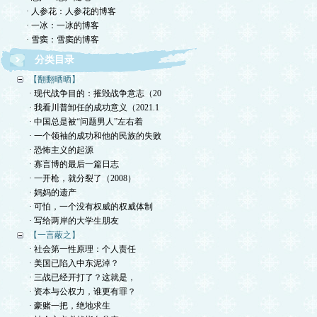
· 人参花：人参花的博客
· 一冰：一冰的博客
· 雪窦：雪窦的博客
分类目录
【翻翻晒晒】
· 现代战争目的：摧毁战争意志（20
· 我看川普卸任的成功意义（2021.1
· 中国总是被“问题男人”左右着
· 一个领袖的成功和他的民族的失败
· 恐怖主义的起源
· 寡言博的最后一篇日志
· 一开枪，就分裂了（2008）
· 妈妈的遗产
· 可怕，一个没有权威的权威体制
· 写给两岸的大学生朋友
【一言蔽之】
· 社会第一性原理：个人责任
· 美国已陷入中东泥淖？
· 三战已经开打了？这就是，
· 资本与公权力，谁更有罪？
· 豪赌一把，绝地求生