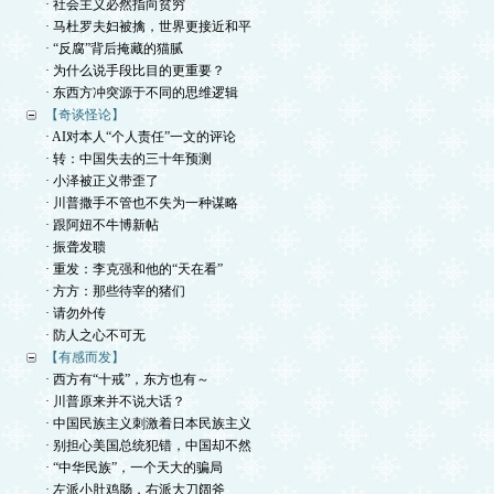
· 社会主义必然指向贫穷
· 马杜罗夫妇被擒，世界更接近和平
· “反腐”背后掩藏的猫腻
· 为什么说手段比目的更重要？
· 东西方冲突源于不同的思维逻辑
【奇谈怪论】
· AI对本人“个人责任”一文的评论
· 转：中国失去的三十年预测
· 小泽被正义带歪了
· 川普撒手不管也不失为一种谋略
· 跟阿妞不牛博新帖
· 振聋发聩
· 重发：李克强和他的“天在看”
· 方方：那些待宰的猪们
· 请勿外传
· 防人之心不可无
【有感而发】
· 西方有“十戒”，东方也有～
· 川普原来并不说大话？
· 中国民族主义刺激着日本民族主义
· 别担心美国总统犯错，中国却不然
· “中华民族”，一个天大的骗局
· 左派小肚鸡肠，右派大刀阔斧