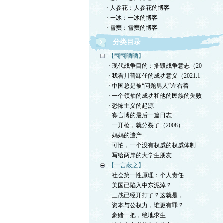
· 人参花：人参花的博客
· 一冰：一冰的博客
· 雪窦：雪窦的博客
分类目录
【翻翻晒晒】
· 现代战争目的：摧毁战争意志（20
· 我看川普卸任的成功意义（2021.1
· 中国总是被“问题男人”左右着
· 一个领袖的成功和他的民族的失败
· 恐怖主义的起源
· 寡言博的最后一篇日志
· 一开枪，就分裂了（2008）
· 妈妈的遗产
· 可怕，一个没有权威的权威体制
· 写给两岸的大学生朋友
【一言蔽之】
· 社会第一性原理：个人责任
· 美国已陷入中东泥淖？
· 三战已经开打了？这就是，
· 资本与公权力，谁更有罪？
· 豪赌一把，绝地求生