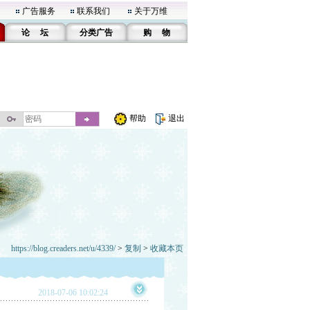
广告服务
联系我们
关于万维
论 坛
分类广告
购 物
帮助
退出
https://blog.creaders.net/u/4339/
>
复制
>
收藏本页
2018-07-06 10:02:24