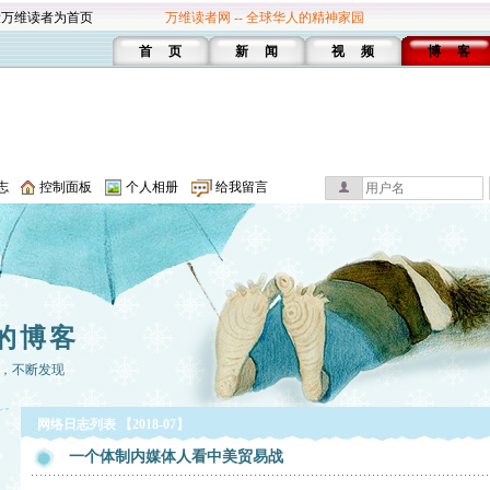
设万维读者为首页
万维读者网 -- 全球华人的精神家园
首 页
新 闻
视 频
博 客
志
控制面板
个人相册
给我留言
的博客
，不断发现
网络日志列表 【2018-07】
一个体制内媒体人看中美贸易战