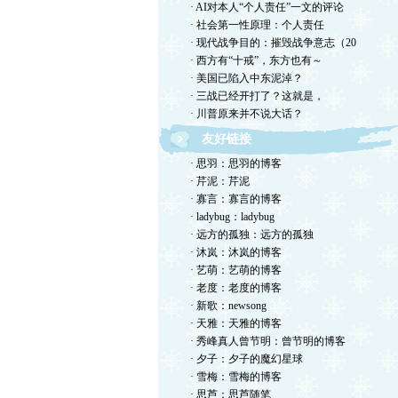
· AI对本人“个人责任”一文的评论
· 社会第一性原理：个人责任
· 现代战争目的：摧毁战争意志（20
· 西方有“十戒”，东方也有～
· 美国已陷入中东泥淖？
· 三战已经开打了？这就是，
· 川普原来并不说大话？
友好链接
· 思羽：思羽的博客
· 芹泥：芹泥
· 寡言：寡言的博客
· ladybug：ladybug
· 远方的孤独：远方的孤独
· 沐岚：沐岚的博客
· 艺萌：艺萌的博客
· 老度：老度的博客
· 新歌：newsong
· 天雅：天雅的博客
· 秀峰真人曾节明：曾节明的博客
· 夕子：夕子的魔幻星球
· 雪梅：雪梅的博客
· 思芦：思芦随笔