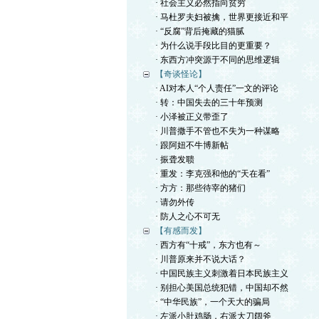
· 社会主义必然指向贫穷
· 马杜罗夫妇被擒，世界更接近和平
· “反腐”背后掩藏的猫腻
· 为什么说手段比目的更重要？
· 东西方冲突源于不同的思维逻辑
【奇谈怪论】
· AI对本人“个人责任”一文的评论
· 转：中国失去的三十年预测
· 小泽被正义带歪了
· 川普撒手不管也不失为一种谋略
· 跟阿妞不牛博新帖
· 振聋发聩
· 重发：李克强和他的“天在看”
· 方方：那些待宰的猪们
· 请勿外传
· 防人之心不可无
【有感而发】
· 西方有“十戒”，东方也有～
· 川普原来并不说大话？
· 中国民族主义刺激着日本民族主义
· 别担心美国总统犯错，中国却不然
· “中华民族”，一个天大的骗局
· 左派小肚鸡肠，右派大刀阔斧