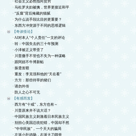
· 社会主义必然指向贫穷
· 马杜罗夫妇被擒，世界更接近和平
· “反腐”背后掩藏的猫腻
· 为什么说手段比目的更重要？
· 东西方冲突源于不同的思维逻辑
【奇谈怪论】
· AI对本人“个人责任”一文的评论
· 转：中国失去的三十年预测
· 小泽被正义带歪了
· 川普撒手不管也不失为一种谋略
· 跟阿妞不牛博新帖
· 振聋发聩
· 重发：李克强和他的“天在看”
· 方方：那些待宰的猪们
· 请勿外传
· 防人之心不可无
【有感而发】
· 西方有“十戒”，东方也有～
· 川普原来并不说大话？
· 中国民族主义刺激着日本民族主义
· 别担心美国总统犯错，中国却不然
· “中华民族”，一个天大的骗局
· 左派小肚鸡肠，右派大刀阔斧