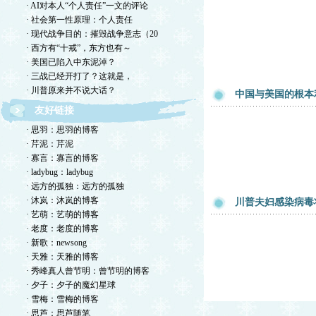
· AI对本人“个人责任”一文的评论
· 社会第一性原理：个人责任
· 现代战争目的：摧毁战争意志（20
· 西方有“十戒”，东方也有～
· 美国已陷入中东泥淖？
· 三战已经开打了？这就是，
· 川普原来并不说大话？
中国与美国的根本
友好链接
· 思羽：思羽的博客
· 芹泥：芹泥
· 寡言：寡言的博客
· ladybug：ladybug
· 远方的孤独：远方的孤独
· 沐岚：沐岚的博客
川普夫妇感染病毒
· 艺萌：艺萌的博客
· 老度：老度的博客
· 新歌：newsong
· 天雅：天雅的博客
· 秀峰真人曾节明：曾节明的博客
· 夕子：夕子的魔幻星球
· 雪梅：雪梅的博客
· 思芦：思芦随笔