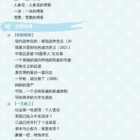
· 人参花：人参花的博客
· 一冰：一冰的博客
· 雪窦：雪窦的博客
分类目录
【翻翻晒晒】
· 现代战争目的：摧毁战争意志（20
· 我看川普卸任的成功意义（2021.1
· 中国总是被“问题男人”左右着
· 一个领袖的成功和他的民族的失败
· 恐怖主义的起源
· 寡言博的最后一篇日志
· 一开枪，就分裂了（2008）
· 妈妈的遗产
· 可怕，一个没有权威的权威体制
· 写给两岸的大学生朋友
【一言蔽之】
· 社会第一性原理：个人责任
· 美国已陷入中东泥淖？
· 三战已经开打了？这就是，
· 资本与公权力，谁更有罪？
· 豪赌一把，绝地求生