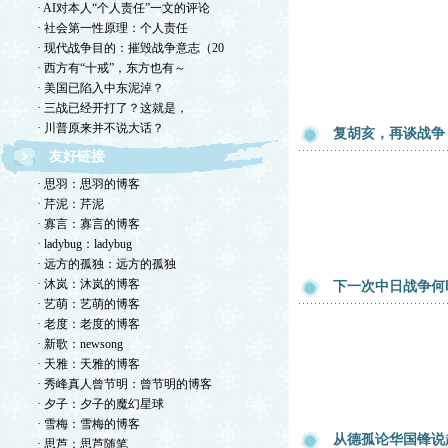
· AI对本人“个人责任”一文的评论
· 社会第一性原理：个人责任
· 现代战争目的：摧毁战争意志（20
· 西方有“十戒”，东方也有～
· 美国已陷入中东泥淖？
· 三战已经开打了？这就是，
· 川普原来并不说大话？
复胡亥，再谈战争
友好链接
· 思羽：思羽的博客
· 芹泥：芹泥
· 寡言：寡言的博客
· ladybug：ladybug
· 远方的孤独：远方的孤独
· 沐岚：沐岚的博客
下一次中日战争何
· 艺萌：艺萌的博客
· 老度：老度的博客
· 新歌：newsong
· 天雅：天雅的博客
· 秀峰真人曾节明：曾节明的博客
· 夕子：夕子的魔幻星球
· 雪梅：雪梅的博客
从德孤论华国锋说
· 思芦：思芦随笔