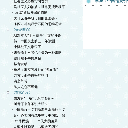
李成：中国需要价
· 社会主义必然指向贫穷
· 马杜罗夫妇被擒，世界更接近和平
· “反腐”背后掩藏的猫腻
· 为什么说手段比目的更重要？
· 东西方冲突源于不同的思维逻辑
【奇谈怪论】
· AI对本人“个人责任”一文的评论
· 转：中国失去的三十年预测
· 小泽被正义带歪了
· 川普撒手不管也不失为一种谋略
· 跟阿妞不牛博新帖
· 振聋发聩
· 重发：李克强和他的“天在看”
· 方方：那些待宰的猪们
· 请勿外传
· 防人之心不可无
【有感而发】
· 西方有“十戒”，东方也有～
· 川普原来并不说大话？
· 中国民族主义刺激着日本民族主义
· 别担心美国总统犯错，中国却不然
· “中华民族”，一个天大的骗局
· 左派小肚鸡肠，右派大刀阔斧