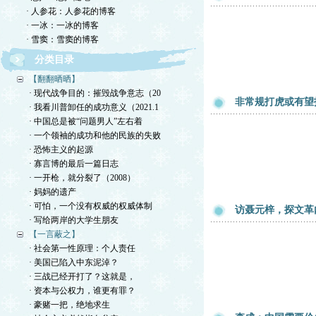
· 人参花：人参花的博客
· 一冰：一冰的博客
· 雪窦：雪窦的博客
分类目录
【翻翻晒晒】
· 现代战争目的：摧毁战争意志（20
非常规打虎或有望
· 我看川普卸任的成功意义（2021.1
· 中国总是被“问题男人”左右着
· 一个领袖的成功和他的民族的失败
· 恐怖主义的起源
· 寡言博的最后一篇日志
· 一开枪，就分裂了（2008）
· 妈妈的遗产
· 可怕，一个没有权威的权威体制
访聂元梓，探文革
· 写给两岸的大学生朋友
【一言蔽之】
· 社会第一性原理：个人责任
· 美国已陷入中东泥淖？
· 三战已经开打了？这就是，
· 资本与公权力，谁更有罪？
· 豪赌一把，绝地求生