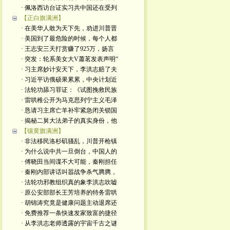
· 佩洛西访台证实习共中国还在受列
【正白旗满洲】
· 在美华人敢为天下先，劝进川普晋
· 美国到了最危险的时候，每个人都
· 王志安三天打赏赚了925万，扬言
· 突发：轮系美女大V蕭茗发表声明“
· 习主席妙计安天下，李洪志赔了夫
· 习近平访俄硕果累累，中央计划近
· 法轮功舔习罪证：《试图挽救民族
· 雷哄稚公开为马克思列宁主义毛泽
· 恳请习主席亡羊补牢紧急闭关锁国
· 揭秘二舅大法弟子的真实身份，他
【镶黄旗满洲】
· 非法移民洛杉矶骚乱，川普开枪镇
· 为什么说中共一旦倒台，中国人的
· 傅晓田当间谍不大可能，秦刚担任
· 秦刚内部讲话叫嚣战争杀气腾腾，
· 法轮功邪教组织真的象李洪志吹嘘
· 原公安部部长王芳培养的特务雷哄
· 胡锦涛究竟是健康问题主动退席还
· 免费推荐一条快速发家致富的捷径
· 从李洪志老师透露的宇宙千古之谜