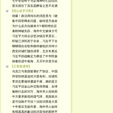
· 七中全会终于为定海神针们总结出
· 普京抓壮丁其实是醉翁之意不在酒
【固山多罗贝勒】
· 劲爆！政治局传出的消息竟与《烧
· 集中回答网友问题，秘传逆天改命
· 为什么反共自媒体大V都拒绝抗议
· 秦刚神秘失踪，海外中文媒体大可
· 习近平力排众议坚决镇压李昊石，
· 怀疑江泽民死于非命，习近平下令
· 聊聊我在谷歌和推特被轮奸共特小
· 西安封城忙随你清零，北京冬奥近
· 习近平的战略定力葬送了中华民族
· 病毒拒进中南海，天灭中共变天佑
【正黄旗满洲】
· 乌克兰与美国签署矿产协议，中国
· 拜登拒绝退选对川普有利，但请民
· 李洪志要做掉虞超不难，难的是王
· 习近平旧金山外交取得突破，全球
· 被称行走的50万，海外华人却依然
· 中方要求赔偿间谍气球，美国表示
· 是可信孰不可信？法轮功黑老大雷
· 十年签证无故作废，海外华人如何
· 朱镕基真的象法轮功宣传的那样平