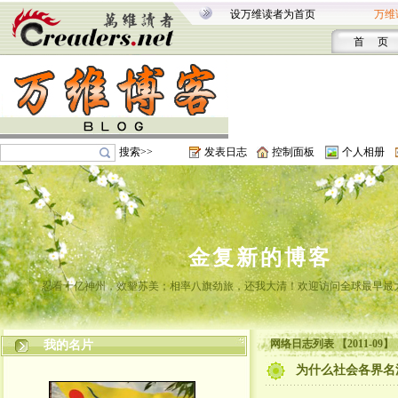
设万维读者为首页
万维
首 页
搜索>>
发表日志
控制面板
个人相册
金复新的博客
忍看十亿神州，效颦苏美；相率八旗劲旅，还我大清！欢迎访问全球最早最
网络日志列表 【2011-09】
我的名片
为什么社会各界名