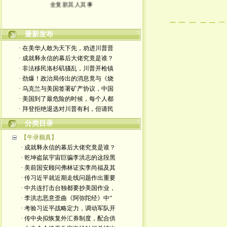
金复新其人其事
最新发布
· 在美华人敢为天下先，劝进川普晋
· 成就释永信的幕后大佬究竟是谁？
· 非法移民洛杉矶骚乱，川普开枪镇
· 劲爆！政治局传出的消息竟与《烧
· 乌克兰与美国签署矿产协议，中国
· 美国到了最危险的时候，每个人都
· 拜登拒绝退选对川普有利，但请民
分类目录
【牛录额真】
· 成就释永信的幕后大佬究竟是谁？
· 乾坤盗鼠宇宙巨骗李洪志的这段黑
· 美前国安顾问弗林证实李尚福及其
· 传习近平就近期走线问题作出重要
· 中共连打击台独都要抄美国作业，
· 李洪志恶意歪曲《阿弥陀经》中“
· 考验习近平战略定力，调动军队开
· 传中央拟恢复外汇券制度，配合供