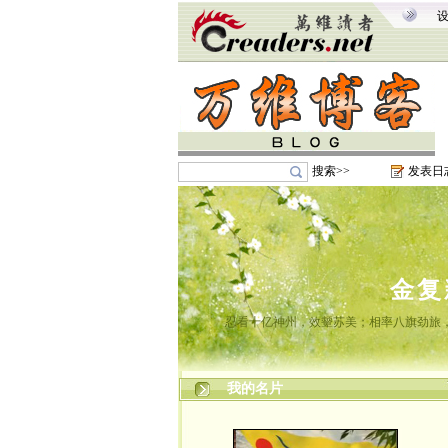
搜索>>
发表日
金复
忍看十亿神州，效颦苏美；相率八旗劲旅
我的名片