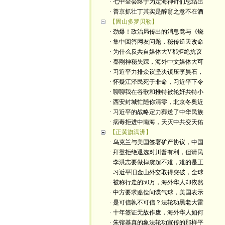
· 七中全会终于为定海神针们总结出
· 普京抓壮丁其实是醉翁之意不在酒
【固山多罗贝勒】
· 劲爆！政治局传出的消息竟与《烧
· 集中回答网友问题，秘传逆天改命
· 为什么反共自媒体大V都拒绝抗议
· 秦刚神秘失踪，海外中文媒体大可
· 习近平力排众议坚决镇压李昊石，
· 怀疑江泽民死于非命，习近平下令
· 聊聊我在谷歌和推特被轮奸共特小
· 西安封城忙随你清零，北京冬奥近
· 习近平的战略定力葬送了中华民族
· 病毒拒进中南海，天灭中共变天佑
【正黄旗满洲】
· 乌克兰与美国签署矿产协议，中国
· 拜登拒绝退选对川普有利，但请民
· 李洪志要做掉虞超不难，难的是王
· 习近平旧金山外交取得突破，全球
· 被称行走的50万，海外华人却依然
· 中方要求赔偿间谍气球，美国表示
· 是可信孰不可信？法轮功黑老大雷
· 十年签证无故作废，海外华人如何
· 朱镕基真的象法轮功宣传的那样平