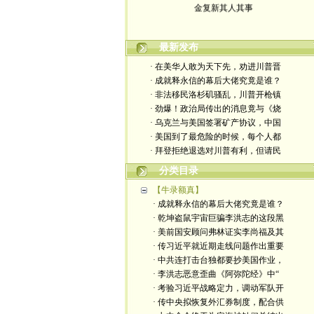
最新发布
· 在美华人敢为天下先，劝进川普晋
· 成就释永信的幕后大佬究竟是谁？
· 非法移民洛杉矶骚乱，川普开枪镇
· 劲爆！政治局传出的消息竟与《烧
· 乌克兰与美国签署矿产协议，中国
· 美国到了最危险的时候，每个人都
· 拜登拒绝退选对川普有利，但请民
分类目录
【牛录额真】
· 成就释永信的幕后大佬究竟是谁？
· 乾坤盗鼠宇宙巨骗李洪志的这段黑
· 美前国安顾问弗林证实李尚福及其
· 传习近平就近期走线问题作出重要
· 中共连打击台独都要抄美国作业，
· 李洪志恶意歪曲《阿弥陀经》中“
· 考验习近平战略定力，调动军队开
· 传中央拟恢复外汇券制度，配合供