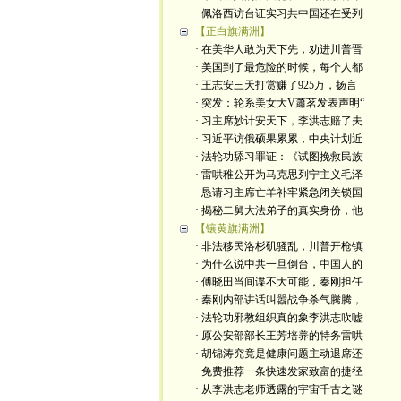
· 佩洛西访台证实习共中国还在受列
【正白旗满洲】
· 在美华人敢为天下先，劝进川普晋
· 美国到了最危险的时候，每个人都
· 王志安三天打赏赚了925万，扬言
· 突发：轮系美女大V蕭茗发表声明“
· 习主席妙计安天下，李洪志赔了夫
· 习近平访俄硕果累累，中央计划近
· 法轮功舔习罪证：《试图挽救民族
· 雷哄稚公开为马克思列宁主义毛泽
· 恳请习主席亡羊补牢紧急闭关锁国
· 揭秘二舅大法弟子的真实身份，他
【镶黄旗满洲】
· 非法移民洛杉矶骚乱，川普开枪镇
· 为什么说中共一旦倒台，中国人的
· 傅晓田当间谍不大可能，秦刚担任
· 秦刚内部讲话叫嚣战争杀气腾腾，
· 法轮功邪教组织真的象李洪志吹嘘
· 原公安部部长王芳培养的特务雷哄
· 胡锦涛究竟是健康问题主动退席还
· 免费推荐一条快速发家致富的捷径
· 从李洪志老师透露的宇宙千古之谜