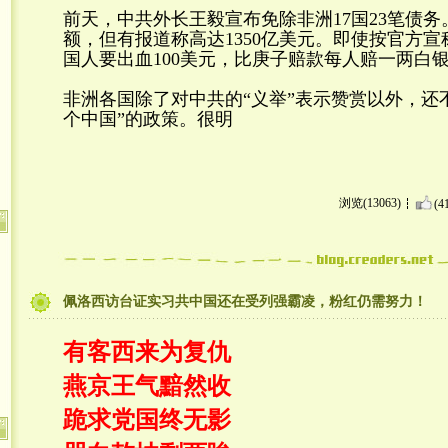
前天，中共外长王毅宣布免除非洲17国23笔债
额，但有报道称高达1350亿美元。即使按官方宣
国人要出血100美元，比庚子赔款每人赔一两白
非洲各国除了对中共的“义举”表示赞赏以外，还
个中国”的政策。很明
浏览(13063)
(4
佩洛西访台证实习共中国还在受列强霸凌，粉红仍需努力！
有客西来为复仇
燕京王气黯然收
跪求党国终无影