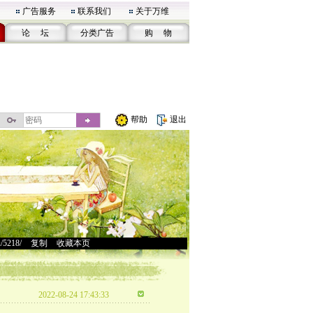
广告服务
联系我们
关于万维
论 坛
分类广告
购 物
帮助
退出
u/5218/
>
复制
>
收藏本页
2022-08-24 17:43:33