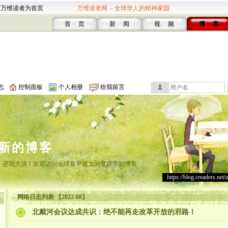
设万维读者为首页
万维读者网 -- 全球华人的精神家园
首 页
新 闻
视 频
博 客
志
控制面板
个人相册
给我留言
新的博客
，还我大清！欢迎访问全球最早最大的复辟帝制博客
https://blog.creaders.net/
网络日志列表 【2022-08】
北戴河会议达成共识：绝不能再走改革开放的邪路！