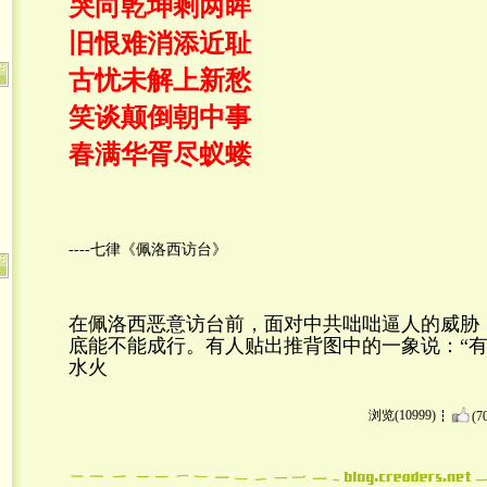
哭向乾坤剩两眸
旧恨难消添近耻
古忧未解上新愁
笑谈颠倒朝中事
春满华胥尽蚁蝼
----七律《佩洛西访台》
在佩洛西恶意访台前，面对中共咄咄逼人的威胁
底能不能成行。有人贴出推背图中的一象说：“
水火
浏览(10999)
(7