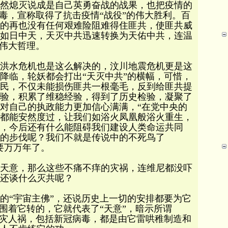
然熄灭说成是自己英勇奋战的战果，也把疫情的
病毒，宣称取得了抗击疫情“战役”的伟大胜利。百
的再也没有任何艰难险阻难得住匪共，使匪共威
如日中天，天灭中共迅速转换为天佑中共，连温
的伟大哲理。
大洪水危机也是这么解决的，汶川地震危机更是这
降临，轮妖都会打出“天灭中共”的横幅，可惜，
民，不仅未能损伤匪共一根毫毛，反到给匪共提
验，积累了维稳经验，得到了历史检验，凝聚了
对自己的执政能力更加信心满满，“在党中央的
都能安然度过，让我们如浴火凤凰般浴火重生，
，今后还有什么能阻碍我们建设人类命运共同
的步伐呢？我们不就是传说中的不死鸟了
要万万年了。
天意，那么这些不痛不痒的灾祸，连维尼都没吓
还谈什么灭共呢？
的“宇宙主佛”，还说历史上一切的安排都要为它
是围着它转的，它就代表了“天意”，暗示所谓
天灾人祸，包括新冠病毒，都是由它雷哄稚制造和