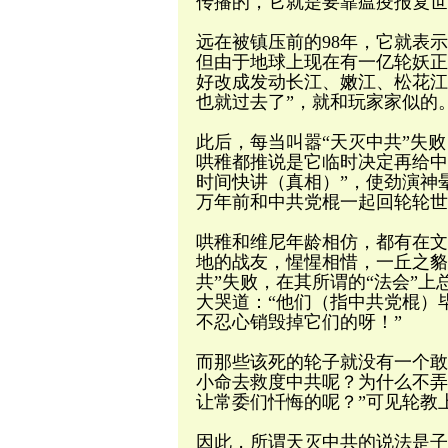
传播的，它就是要靠瘟疫报复世
远在被镇压前的98年，它就表
但由于地球上现在有一亿轮妖正
好改成发动长江、嫩江、松花江
也就过去了”，就和玩家家似的
此后，每当叫嚣“天灭中共”失败
哄稚都推说是它临时决定再给中
时间快讲（真相）”，使劲演神
万年前和中共党棍一起回轮轮世
哄稚和维尼年龄相仿，都有在文
地的战友，惺惺相惜，一丘之貉
共”失败，在其所谓的“法会”
大哭道：“他们（指中共党棍）
不忍心销毁掉它们的呀！”
而那些该死的轮子就没有一个敢
小命去救度中共呢？为什么不弄
让常委们忏悔的呢？”可见轮教
因此，所谓天灭中共的说法是子