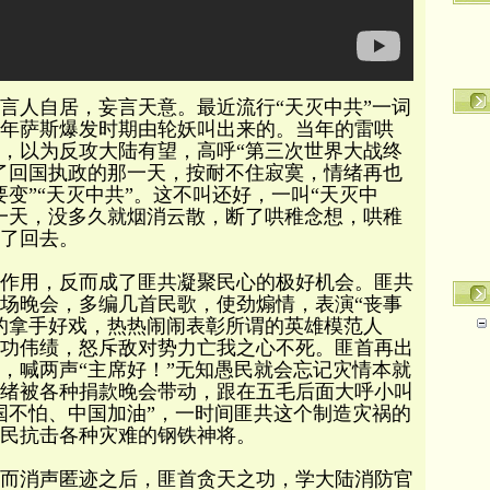
言人自居，妄言天意。最近流行“天灭中共”一词
3年萨斯爆发时期由轮妖叫出来的。当年的雷哄
，以为反攻大陆有望，高呼“第三次世界大战终
了回国执政的那一天，按耐不住寂寞，情绪再也
变”“天灭中共”。这不叫还好，一叫“天灭中
一天，没多久就烟消云散，断了哄稚念想，哄稚
了回去。
作用，反而成了匪共凝聚民心的极好机会。匪共
场晚会，多编几首民歌，使劲煽情，表演“丧事
的拿手好戏，热热闹闹表彰所谓的英雄模范人
功伟绩，怒斥敌对势力亡我之心不死。匪首再出
，喊两声“主席好！”无知愚民就会忘记灾情本就
绪被各种捐款晚会带动，跟在五毛后面大呼小叫
国不怕、中国加油”，一时间匪共这个制造灾祸的
民抗击各种灾难的钢铁神将。
而消声匿迹之后，匪首贪天之功，学大陆消防官