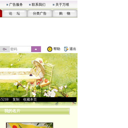
广告服务
联系我们
关于万维
论 坛
分类广告
购 物
帮助
退出
u/5218/
>
复制
>
收藏本页
我的名片