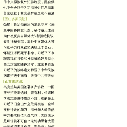
· 传中央拟恢复外汇券制度，配合供
· 七中全会终于为定海神针们总结出
· 普京抓壮丁其实是醉翁之意不在酒
【固山多罗贝勒】
· 劲爆！政治局传出的消息竟与《烧
· 集中回答网友问题，秘传逆天改命
· 为什么反共自媒体大V都拒绝抗议
· 秦刚神秘失踪，海外中文媒体大可
· 习近平力排众议坚决镇压李昊石，
· 怀疑江泽民死于非命，习近平下令
· 聊聊我在谷歌和推特被轮奸共特小
· 西安封城忙随你清零，北京冬奥近
· 习近平的战略定力葬送了中华民族
· 病毒拒进中南海，天灭中共变天佑
【正黄旗满洲】
· 乌克兰与美国签署矿产协议，中国
· 拜登拒绝退选对川普有利，但请民
· 李洪志要做掉虞超不难，难的是王
· 习近平旧金山外交取得突破，全球
· 被称行走的50万，海外华人却依然
· 中方要求赔偿间谍气球，美国表示
· 是可信孰不可信？法轮功黑老大雷
· 十年签证无故作废，海外华人如何