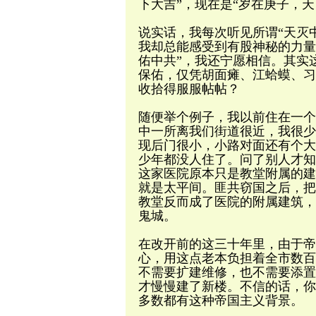
下大吉”，现在是“岁在庚子，
说实话，我每次听见所谓“天灭
我却总能感受到有股神秘的力量
佑中共”，我还宁愿相信。其实
保佑，仅凭胡面瘫、江蛤蟆、习
收拾得服服帖帖？
随便举个例子，我以前住在一个
中一所离我们街道很近，我很少
现后门很小，小路对面还有个大
少年都没人住了。问了别人才知
这家医院原本只是教堂附属的建
就是太平间。匪共窃国之后，把
教堂反而成了医院的附属建筑，
鬼城。
在改开前的这三十年里，由于帝
心，用这点老本负担着全市数百
不需要扩建维修，也不需要添置
才慢慢建了新楼。不信的话，你
多数都有这种帝国主义背景。