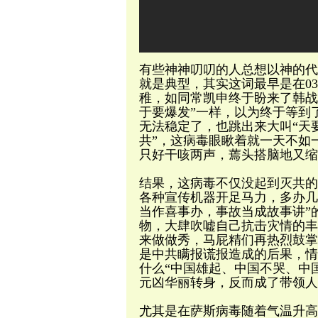
有些神神叨叨的人总想以神的代
就是典型，其实这词最早是在0
稚，如同常凯申终于盼来了韩战
于要爆发”一样，以为终于等到
无法稳定了，也跳出来大叫“天要
共”，这病毒眼瞅着就一天不如
只好干咳两声，蔫头搭脑地又缩
结果，这病毒不仅没起到灭共的
各种宣传机器开足马力，多办几
当作喜事办，事故当成故事讲”
物，大肆吹嘘自己抗击灾情的丰
来做做秀，马屁精们再热烈鼓掌
是中共瞒报谎报造成的后果，情
什么“中国雄起、中国不哭、中
元凶华丽转身，反而成了带领人
尤其是在萨斯病毒随着气温升高