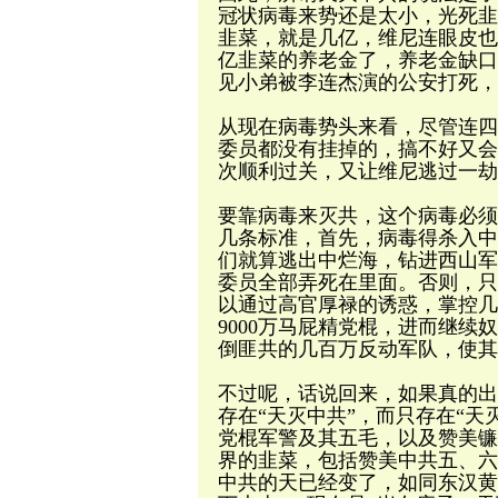
冠状病毒来势还是太小，光死韭
韭菜，就是几亿，维尼连眼皮也
亿韭菜的养老金了，养老金缺口
见小弟被李连杰演的公安打死，
从现在病毒势头来看，尽管连四
委员都没有挂掉的，搞不好又会
次顺利过关，又让维尼逃过一劫
要靠病毒来灭共，这个病毒必须
几条标准，首先，病毒得杀入中
们就算逃出中烂海，钻进西山军
委员全部弄死在里面。否则，只
以通过高官厚禄的诱惑，掌控几
9000万马屁精党棍，进而继续
倒匪共的几百万反动军队，使其
不过呢，话说回来，如果真的出
存在“天灭中共”，而只存在“
党棍军警及其五毛，以及赞美镰
界的韭菜，包括赞美中共五、六
中共的天已经变了，如同东汉黄