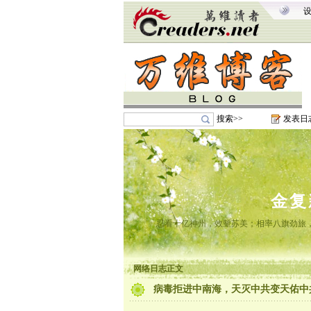
搜索>>
发表日
金复
忍看十亿神州，效颦苏美；相率八旗劲旅
网络日志正文
病毒拒进中南海，天灭中共变天佑中