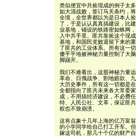
类似便宜中共捡现成的例子太多
如大清战败，签订马关条约，将
全境，全世界都以为是日本人捡
了，于是认认真真搞建设，比建
业基地，铺设的铁路密如蛛网，
入中共手里。匪共靠捡这个现成
基地，和国民党败退留下来的重
了匪共的工业体系。所有这一切
傻乎乎地被神秘力量控制了大脑
脚踢开。
我们不难看出，这股神秘力量远
革命、日俄战争、割地赔款、九
大历史事件，所有这一切都是在
全都指向了匪共未来各大常委家
成，不用搞经济建设，不必费任
特、人民公社、文革，保证匪共
权也不致崩溃。
这有点象十几年上海的亿万富翁
的小学同学给自己打工开车。但
嫁这司机，那几十个亿的财产自