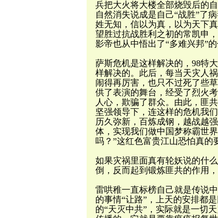
兵把大火将大楼全部烧毁后的自
自然消失说成是自己“战胜”了
姓无知，信以为真，以为天下真
望胜过抗战胜利之初的常凯申，
影帝也从中悟出了“多难兴邦”
萨斯危机是这样解决的，98特
样解决的。此后，每当天灾人祸
闹得再厉害，也只不过死了些草
供了表演的舞台，经受了烈火考
人心，欺骗了群众。由此，匪共
坚强领导下，连这样的危机我们
历久弥新，百炼成钢，越战越强
体，实现我们做中国梦称霸世界
吗？”这红色富贵江山恐怕真的
如果灾祸里面真有轮妖说的什么
倒，反而起到锻炼匪共的作用，
雷哄稚一直标榜自己就是传说中
的事情“让路”，上天的安排都
的“天灭中共”，实际就是一切