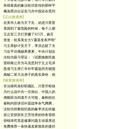
· 朱镕基真的象法轮功宣传的那样平
· 佩洛西访台证实习共中国还在受列
【正白旗满洲】
· 在美华人敢为天下先，劝进川普晋
· 美国到了最危险的时候，每个人都
· 王志安三天打赏赚了925万，扬言
· 突发：轮系美女大V蕭茗发表声明“
· 习主席妙计安天下，李洪志赔了夫
· 习近平访俄硕果累累，中央计划近
· 法轮功舔习罪证：《试图挽救民族
· 雷哄稚公开为马克思列宁主义毛泽
· 恳请习主席亡羊补牢紧急闭关锁国
· 揭秘二舅大法弟子的真实身份，他
【镶黄旗满洲】
· 非法移民洛杉矶骚乱，川普开枪镇
· 为什么说中共一旦倒台，中国人的
· 傅晓田当间谍不大可能，秦刚担任
· 秦刚内部讲话叫嚣战争杀气腾腾，
· 法轮功邪教组织真的象李洪志吹嘘
· 原公安部部长王芳培养的特务雷哄
· 胡锦涛究竟是健康问题主动退席还
· 免费推荐一条快速发家致富的捷径