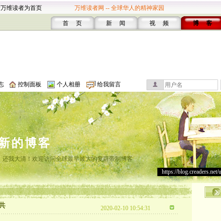
设万维读者为首页
万维读者网 -- 全球华人的精神家园
首 页
新 闻
视 频
博 客
志
控制面板
个人相册
给我留言
新的博客
，还我大清！欢迎访问全球最早最大的复辟帝制博客
https://blog.creaders.net/
共
2020-02-10 10:54:31