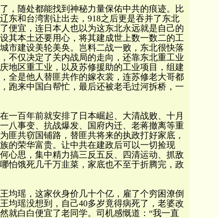
了，随处都能找到神秘力量保佑中共的痕迹。比
辽东和台湾割让出去，918之后更是吞并了东北
了便宜，连日本人也以为这东北永远就是自己的
设其本土还要用心，将其建成世上数一数二的工
城市建设美轮美奂。岂料二战一败，东北很快落
，不仅决定了关内战局的走向，还靠东北重工业
庆地区重工业，以及苏修援助的工业项目，组建
，全是他人替匪共作的嫁衣裳，连苏修老大哥都
，跑来中国白帮忙，最后还被老毛过河拆桥，一
在一百年前就安排了日本崛起、大清战败、十月
一八事变、抗战爆发、国府内迁、老蒋撤离等重
为匪共窃国铺路，替匪共将来的执政打好家底，
族的荣华富贵。让中共在建政后可以一切捡现
何心思，集中精力搞三反五反、四清运动、抓敌
哪怕饿死几千万韭菜，家底也不至于折腾完，政
王均瑶，这家伙身价几十个亿，雇了个穷困潦倒
王均瑶没想到，自己40多岁竟得病死了，老婆改
然就白白便宜了老同学。司机感慨道：“我一直