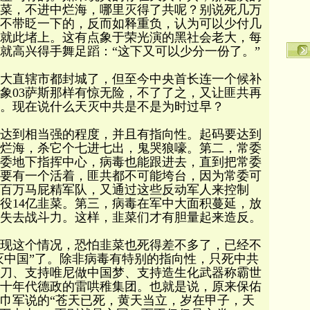
菜，不进中烂海，哪里灭得了共呢？别说死几万
不带眨一下的，反而如释重负，认为可以少付几
就此堵上。这有点象于荣光演的黑社会老大，每
就高兴得手舞足蹈：“这下又可以少分一份了。”
大直辖市都封城了，但至今中央首长连一个候补
象03萨斯那样有惊无险，不了了之，又让匪共再
。现在说什么天灭中共是不是为时过早？
达到相当强的程度，并且有指向性。起码要达到
烂海，杀它个七进七出，鬼哭狼嚎。第二，常委
委地下指挥中心，病毒也能跟进去，直到把常委
要有一个活着，匪共都不可能垮台，因为常委可
百万马屁精军队，又通过这些反动军人来控制
奴役14亿韭菜。第三，病毒在军中大面积蔓延，放
失去战斗力。这样，韭菜们才有胆量起来造反。
现这个情况，恐怕韭菜也死得差不多了，已经不
天灭中国”了。除非病毒有特别的指向性，只死中共
刀、支持唯尼做中国梦、支持造生化武器称霸世
十年代德政的雷哄稚集团。也就是说，原来保佑
巾军说的“苍天已死，黄天当立，岁在甲子，天