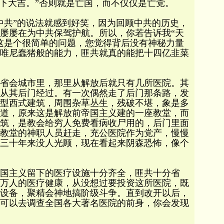
天下大吉。”否则就是亡国，而不仅仅是亡党。
中共”的说法就感到好笑，因为回顾中共的历史，
屡屡在为中共保驾护航。所以，你若告诉我“天
这是个很简单的问题，您觉得背后没有神秘力量
唯尼蠢猪般的能力，匪共就真的能把十四亿韭菜
省会城市里，那里从解放后就只有几所医院。其
从其后门经过。有一次偶然走了后门那条路，发
型西式建筑，周围杂草丛生，残破不堪，象是多
道，原来这是解放前帝国主义建的一座教堂，而
筑，是教会给穷人免费看病收尸用的，后门里面
教堂的神职人员赶走，充公医院作为党产，慢慢
三十年来没人光顾，现在看起来阴森恐怖，像个
国主义留下的医疗设施十分齐全，匪共十分省
万人的医疗健康，从没想过要投资这所医院，既
设备，聚精会神地搞阶级斗争。直到改开以后，
可以去调查全国各大著名医院的前身，你会发现