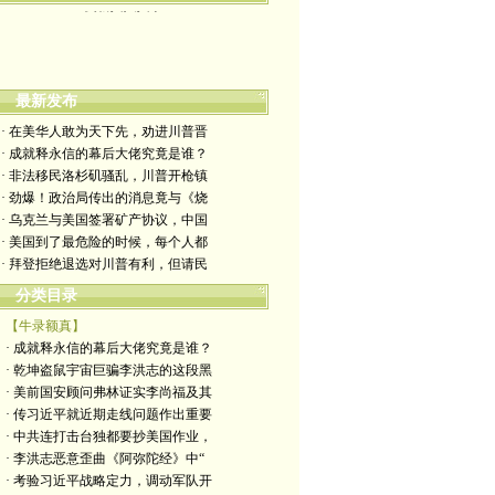
最新发布
· 在美华人敢为天下先，劝进川普晋
· 成就释永信的幕后大佬究竟是谁？
· 非法移民洛杉矶骚乱，川普开枪镇
· 劲爆！政治局传出的消息竟与《烧
· 乌克兰与美国签署矿产协议，中国
· 美国到了最危险的时候，每个人都
· 拜登拒绝退选对川普有利，但请民
分类目录
【牛录额真】
· 成就释永信的幕后大佬究竟是谁？
· 乾坤盗鼠宇宙巨骗李洪志的这段黑
· 美前国安顾问弗林证实李尚福及其
· 传习近平就近期走线问题作出重要
· 中共连打击台独都要抄美国作业，
· 李洪志恶意歪曲《阿弥陀经》中“
· 考验习近平战略定力，调动军队开