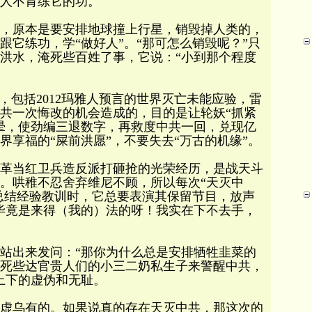
人不肯练它的功。
示，原本是要安排地球撞上行星，销毁掉人类的，
跟它练功，学“做好人”。“那可怎么销毁呢？”只
洪水，淹死些百姓了事，它说：“小到那个程度
。
，包括2012玛雅人预言的世界灭亡未能应验，雷
共一次悔改的机会造成的，目的是让轮妖“抓紧
晕，使劲编三退数字，再救度中共一回，兑现亿
界享福的“屎前洪愿”，不要失去“万古的机缘”。
革当红卫兵造反派打砸抢的光荣经历，是战天斗
。哄稚不忍舍弃维尼不顾，所以每次“天灭中
上总结经验教训时，它总要表演其保留节目，放声
毕竟是来得（我的）法的呀！我实在下不去手，
站出来发问：“那你为什么总是安排牺牲韭菜的
死些达官贵人们的小三二奶私生子来警醒中共，
上下的虚伪和无耻。
虚乌有的。如果说真的存在天灭中共，那这次的