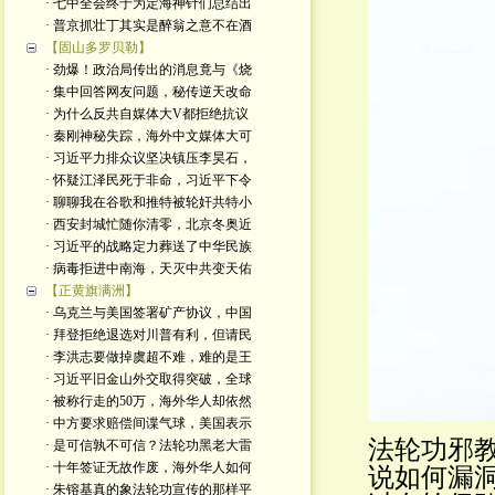
· 七中全会终于为定海神针们总结出
· 普京抓壮丁其实是醉翁之意不在酒
【固山多罗贝勒】
· 劲爆！政治局传出的消息竟与《烧
· 集中回答网友问题，秘传逆天改命
· 为什么反共自媒体大V都拒绝抗议
· 秦刚神秘失踪，海外中文媒体大可
· 习近平力排众议坚决镇压李昊石，
· 怀疑江泽民死于非命，习近平下令
· 聊聊我在谷歌和推特被轮奸共特小
· 西安封城忙随你清零，北京冬奥近
· 习近平的战略定力葬送了中华民族
· 病毒拒进中南海，天灭中共变天佑
【正黄旗满洲】
· 乌克兰与美国签署矿产协议，中国
· 拜登拒绝退选对川普有利，但请民
· 李洪志要做掉虞超不难，难的是王
· 习近平旧金山外交取得突破，全球
· 被称行走的50万，海外华人却依然
· 中方要求赔偿间谍气球，美国表示
法轮功邪
· 是可信孰不可信？法轮功黑老大雷
· 十年签证无故作废，海外华人如何
说如何漏
· 朱镕基真的象法轮功宣传的那样平