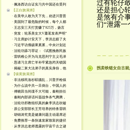
过有轮仔
· 佩洛西访台证实习共中国还在受列
还是担心
【正白旗满洲】
是煞有介
· 在美华人敢为天下先，劝进川普晋
· 美国到了最危险的时候，每个人都
们“泄露一
· 王志安三天打赏赚了925万，扬言
· 突发：轮系美女大V蕭茗发表声明“
· 习主席妙计安天下，李洪志赔了夫
· 习近平访俄硕果累累，中央计划近
· 法轮功舔习罪证：《试图挽救民族
· 雷哄稚公开为马克思列宁主义毛泽
· 恳请习主席亡羊补牢紧急闭关锁国
拐卖铁链女自古就
· 揭秘二舅大法弟子的真实身份，他
【镶黄旗满洲】
· 非法移民洛杉矶骚乱，川普开枪镇
· 为什么说中共一旦倒台，中国人的
· 傅晓田当间谍不大可能，秦刚担任
· 秦刚内部讲话叫嚣战争杀气腾腾，
· 法轮功邪教组织真的象李洪志吹嘘
· 原公安部部长王芳培养的特务雷哄
· 胡锦涛究竟是健康问题主动退席还
· 免费推荐一条快速发家致富的捷径
· 从李洪志老师透露的宇宙千古之谜