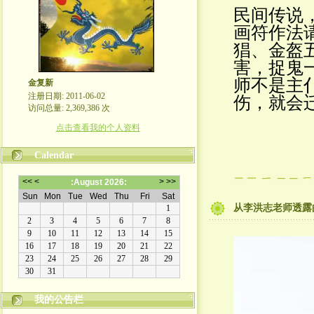
民间传说
画符作法
猖、金盔
害，捉鬼
师不是主
金复新
注册日期: 2011-06-02
伤，就会
访问总量: 2,369,386 次
点击查看我的个人资料
Calendar
从李洪志老师透露
我的公告栏