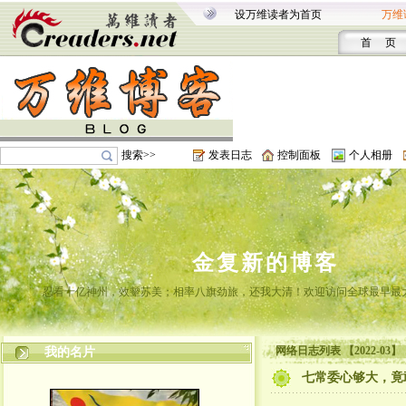
设万维读者为首页
万维
首 页
搜索>>
发表日志
控制面板
个人相册
金复新的博客
忍看十亿神州，效颦苏美；相率八旗劲旅，还我大清！欢迎访问全球最早最
网络日志列表 【2022-03】
我的名片
七常委心够大，竟