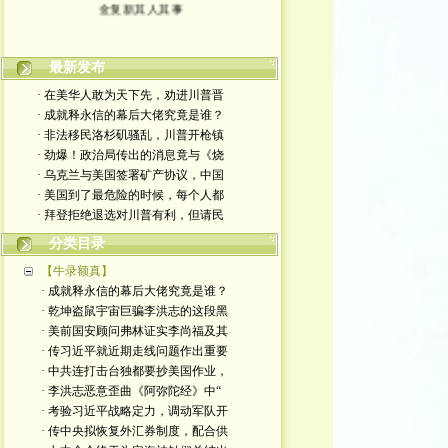
金复新其人其事
最新发布
· 在美华人敢为天下先，劝进川普晋
· 成就释永信的幕后大佬究竟是谁？
· 非法移民洛杉矶骚乱，川普开枪镇
· 劲爆！政治局传出的消息竟与《烧
· 乌克兰与美国签署矿产协议，中国
· 美国到了最危险的时候，每个人都
· 拜登拒绝退选对川普有利，但请民
分类目录
【牛录额真】
· 成就释永信的幕后大佬究竟是谁？
· 乾坤盗鼠宇宙巨骗李洪志的这段黑
· 美前国安顾问弗林证实李尚福及其
· 传习近平就近期走线问题作出重要
· 中共连打击台独都要抄美国作业，
· 李洪志恶意歪曲《阿弥陀经》中“
· 考验习近平战略定力，调动军队开
· 传中央拟恢复外汇券制度，配合供