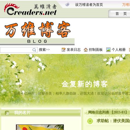
设万维读者为首页
万维
首 页
搜索>>
发表日志
控制面板
个人相册
金复新的博客
忍看十亿神州，效颦苏美；相率八旗劲旅，还我大清！欢迎访问全球最早最
网络日志列表 【2015-03】
我的名片
求助帖：潜伏美国