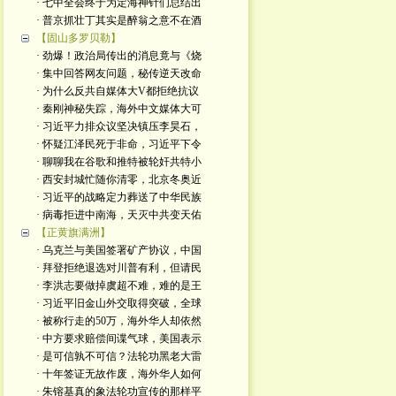
· 七中全会终于为定海神针们总结出
· 普京抓壮丁其实是醉翁之意不在酒
【固山多罗贝勒】
· 劲爆！政治局传出的消息竟与《烧
· 集中回答网友问题，秘传逆天改命
· 为什么反共自媒体大V都拒绝抗议
· 秦刚神秘失踪，海外中文媒体大可
· 习近平力排众议坚决镇压李昊石，
· 怀疑江泽民死于非命，习近平下令
· 聊聊我在谷歌和推特被轮奸共特小
· 西安封城忙随你清零，北京冬奥近
· 习近平的战略定力葬送了中华民族
· 病毒拒进中南海，天灭中共变天佑
【正黄旗满洲】
· 乌克兰与美国签署矿产协议，中国
· 拜登拒绝退选对川普有利，但请民
· 李洪志要做掉虞超不难，难的是王
· 习近平旧金山外交取得突破，全球
· 被称行走的50万，海外华人却依然
· 中方要求赔偿间谍气球，美国表示
· 是可信孰不可信？法轮功黑老大雷
· 十年签证无故作废，海外华人如何
· 朱镕基真的象法轮功宣传的那样平