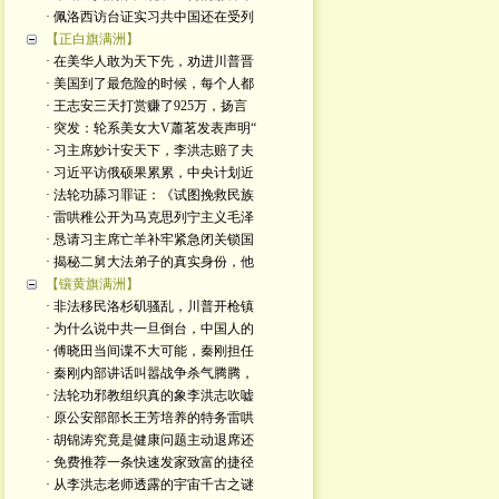
· 佩洛西访台证实习共中国还在受列
【正白旗满洲】
· 在美华人敢为天下先，劝进川普晋
· 美国到了最危险的时候，每个人都
· 王志安三天打赏赚了925万，扬言
· 突发：轮系美女大V蕭茗发表声明“
· 习主席妙计安天下，李洪志赔了夫
· 习近平访俄硕果累累，中央计划近
· 法轮功舔习罪证：《试图挽救民族
· 雷哄稚公开为马克思列宁主义毛泽
· 恳请习主席亡羊补牢紧急闭关锁国
· 揭秘二舅大法弟子的真实身份，他
【镶黄旗满洲】
· 非法移民洛杉矶骚乱，川普开枪镇
· 为什么说中共一旦倒台，中国人的
· 傅晓田当间谍不大可能，秦刚担任
· 秦刚内部讲话叫嚣战争杀气腾腾，
· 法轮功邪教组织真的象李洪志吹嘘
· 原公安部部长王芳培养的特务雷哄
· 胡锦涛究竟是健康问题主动退席还
· 免费推荐一条快速发家致富的捷径
· 从李洪志老师透露的宇宙千古之谜