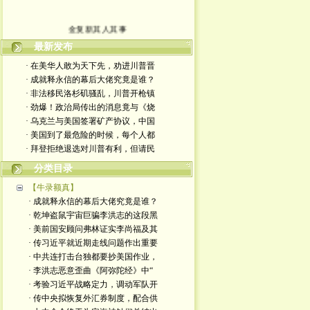
金复新其人其事
最新发布
· 在美华人敢为天下先，劝进川普晋
· 成就释永信的幕后大佬究竟是谁？
· 非法移民洛杉矶骚乱，川普开枪镇
· 劲爆！政治局传出的消息竟与《烧
· 乌克兰与美国签署矿产协议，中国
· 美国到了最危险的时候，每个人都
· 拜登拒绝退选对川普有利，但请民
分类目录
【牛录额真】
· 成就释永信的幕后大佬究竟是谁？
· 乾坤盗鼠宇宙巨骗李洪志的这段黑
· 美前国安顾问弗林证实李尚福及其
· 传习近平就近期走线问题作出重要
· 中共连打击台独都要抄美国作业，
· 李洪志恶意歪曲《阿弥陀经》中“
· 考验习近平战略定力，调动军队开
· 传中央拟恢复外汇券制度，配合供