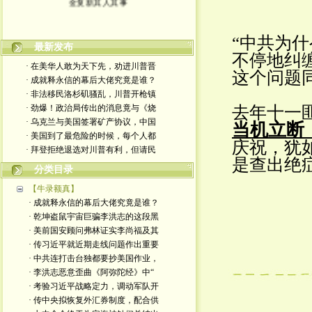
“中共为
最新发布
不停地纠
· 在美华人敢为天下先，劝进川普晋
这个问题
· 成就释永信的幕后大佬究竟是谁？
· 非法移民洛杉矶骚乱，川普开枪镇
· 劲爆！政治局传出的消息竟与《烧
去年十一
· 乌克兰与美国签署矿产协议，中国
当机立断
· 美国到了最危险的时候，每个人都
庆祝，犹
· 拜登拒绝退选对川普有利，但请民
是查出绝
分类目录
【牛录额真】
· 成就释永信的幕后大佬究竟是谁？
· 乾坤盗鼠宇宙巨骗李洪志的这段黑
· 美前国安顾问弗林证实李尚福及其
· 传习近平就近期走线问题作出重要
· 中共连打击台独都要抄美国作业，
· 李洪志恶意歪曲《阿弥陀经》中“
· 考验习近平战略定力，调动军队开
· 传中央拟恢复外汇券制度，配合供