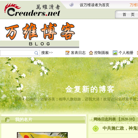
设万维读者为首页
万维
首 页
搜索>>
发表日志
控制面板
个人相册
金复新的博客
忍看十亿神州，效颦苏美；相率八旗劲旅，还我大清！欢迎访问全球最早最
网络日志列表 【2020-10】
我的名片
中共施仁政，神鬼