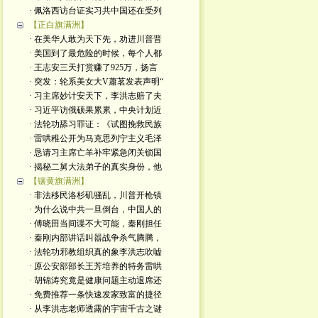
· 佩洛西访台证实习共中国还在受列
【正白旗满洲】
· 在美华人敢为天下先，劝进川普晋
· 美国到了最危险的时候，每个人都
· 王志安三天打赏赚了925万，扬言
· 突发：轮系美女大V蕭茗发表声明“
· 习主席妙计安天下，李洪志赔了夫
· 习近平访俄硕果累累，中央计划近
· 法轮功舔习罪证：《试图挽救民族
· 雷哄稚公开为马克思列宁主义毛泽
· 恳请习主席亡羊补牢紧急闭关锁国
· 揭秘二舅大法弟子的真实身份，他
【镶黄旗满洲】
· 非法移民洛杉矶骚乱，川普开枪镇
· 为什么说中共一旦倒台，中国人的
· 傅晓田当间谍不大可能，秦刚担任
· 秦刚内部讲话叫嚣战争杀气腾腾，
· 法轮功邪教组织真的象李洪志吹嘘
· 原公安部部长王芳培养的特务雷哄
· 胡锦涛究竟是健康问题主动退席还
· 免费推荐一条快速发家致富的捷径
· 从李洪志老师透露的宇宙千古之谜