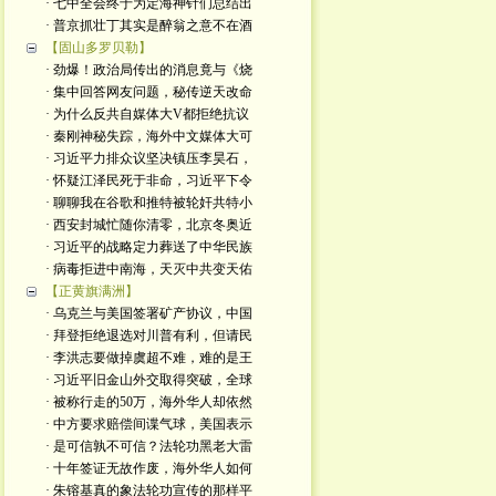
· 七中全会终于为定海神针们总结出
· 普京抓壮丁其实是醉翁之意不在酒
【固山多罗贝勒】
· 劲爆！政治局传出的消息竟与《烧
· 集中回答网友问题，秘传逆天改命
· 为什么反共自媒体大V都拒绝抗议
· 秦刚神秘失踪，海外中文媒体大可
· 习近平力排众议坚决镇压李昊石，
· 怀疑江泽民死于非命，习近平下令
· 聊聊我在谷歌和推特被轮奸共特小
· 西安封城忙随你清零，北京冬奥近
· 习近平的战略定力葬送了中华民族
· 病毒拒进中南海，天灭中共变天佑
【正黄旗满洲】
· 乌克兰与美国签署矿产协议，中国
· 拜登拒绝退选对川普有利，但请民
· 李洪志要做掉虞超不难，难的是王
· 习近平旧金山外交取得突破，全球
· 被称行走的50万，海外华人却依然
· 中方要求赔偿间谍气球，美国表示
· 是可信孰不可信？法轮功黑老大雷
· 十年签证无故作废，海外华人如何
· 朱镕基真的象法轮功宣传的那样平