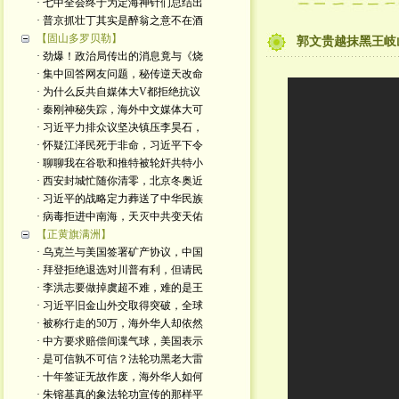
· 七中全会终于为定海神针们总结出
· 普京抓壮丁其实是醉翁之意不在酒
【固山多罗贝勒】
郭文贵越抹黑王岐
· 劲爆！政治局传出的消息竟与《烧
· 集中回答网友问题，秘传逆天改命
· 为什么反共自媒体大V都拒绝抗议
· 秦刚神秘失踪，海外中文媒体大可
· 习近平力排众议坚决镇压李昊石，
· 怀疑江泽民死于非命，习近平下令
· 聊聊我在谷歌和推特被轮奸共特小
· 西安封城忙随你清零，北京冬奥近
· 习近平的战略定力葬送了中华民族
· 病毒拒进中南海，天灭中共变天佑
【正黄旗满洲】
· 乌克兰与美国签署矿产协议，中国
· 拜登拒绝退选对川普有利，但请民
· 李洪志要做掉虞超不难，难的是王
· 习近平旧金山外交取得突破，全球
· 被称行走的50万，海外华人却依然
· 中方要求赔偿间谍气球，美国表示
· 是可信孰不可信？法轮功黑老大雷
· 十年签证无故作废，海外华人如何
· 朱镕基真的象法轮功宣传的那样平