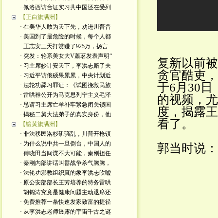
· 佩洛西访台证实习共中国还在受列
【正白旗满洲】
· 在美华人敢为天下先，劝进川普晋
· 美国到了最危险的时候，每个人都
· 王志安三天打赏赚了925万，扬言
· 突发：轮系美女大V蕭茗发表声明“
复新以前被
· 习主席妙计安天下，李洪志赔了夫
贪官酷吏，
· 习近平访俄硕果累累，中央计划近
于6月30
· 法轮功舔习罪证：《试图挽救民族
· 雷哄稚公开为马克思列宁主义毛泽
的视频，尤
· 恳请习主席亡羊补牢紧急闭关锁国
度，揭露王
· 揭秘二舅大法弟子的真实身份，他
看了。
【镶黄旗满洲】
· 非法移民洛杉矶骚乱，川普开枪镇
· 为什么说中共一旦倒台，中国人的
郭当时说：
· 傅晓田当间谍不大可能，秦刚担任
· 秦刚内部讲话叫嚣战争杀气腾腾，
· 法轮功邪教组织真的象李洪志吹嘘
· 原公安部部长王芳培养的特务雷哄
· 胡锦涛究竟是健康问题主动退席还
· 免费推荐一条快速发家致富的捷径
· 从李洪志老师透露的宇宙千古之谜