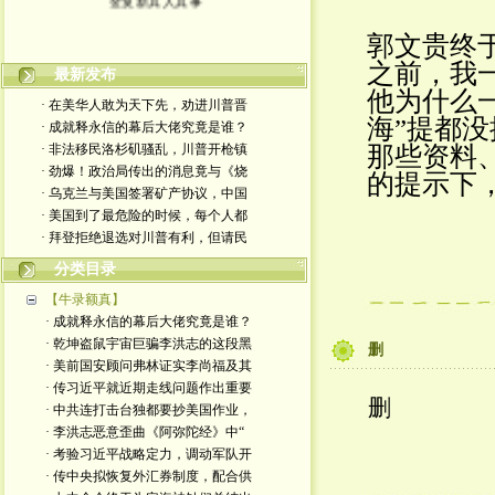
郭文贵终
之前，我
最新发布
他为什么
· 在美华人敢为天下先，劝进川普晋
海”提都
· 成就释永信的幕后大佬究竟是谁？
· 非法移民洛杉矶骚乱，川普开枪镇
那些资料
· 劲爆！政治局传出的消息竟与《烧
的提示下
· 乌克兰与美国签署矿产协议，中国
· 美国到了最危险的时候，每个人都
· 拜登拒绝退选对川普有利，但请民
分类目录
【牛录额真】
· 成就释永信的幕后大佬究竟是谁？
· 乾坤盗鼠宇宙巨骗李洪志的这段黑
删
· 美前国安顾问弗林证实李尚福及其
· 传习近平就近期走线问题作出重要
删
· 中共连打击台独都要抄美国作业，
· 李洪志恶意歪曲《阿弥陀经》中“
· 考验习近平战略定力，调动军队开
· 传中央拟恢复外汇券制度，配合供