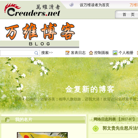
设万维读者为首页
万维
首 页
搜索>>
发表日志
控制面板
个人相册
金复新的博客
忍看十亿神州，效颦苏美；相率八旗劲旅，还我大清！欢迎访问全球最早最
网络日志列表 【2017-07】
我的名片
郭文贵先生怒斥法