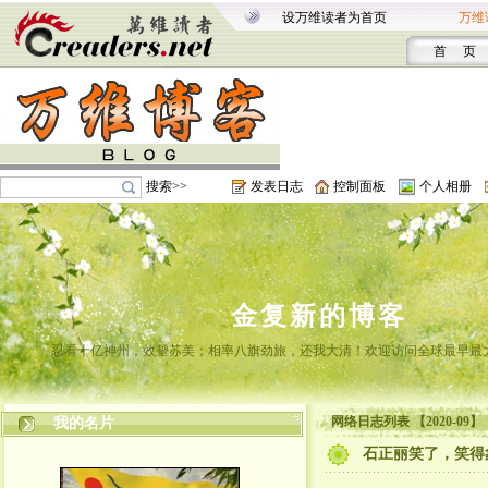
设万维读者为首页
万维
首 页
搜索>>
发表日志
控制面板
个人相册
金复新的博客
忍看十亿神州，效颦苏美；相率八旗劲旅，还我大清！欢迎访问全球最早最
网络日志列表 【2020-09】
我的名片
石正丽笑了，笑得