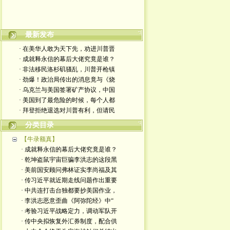
最新发布
· 在美华人敢为天下先，劝进川普晋
· 成就释永信的幕后大佬究竟是谁？
· 非法移民洛杉矶骚乱，川普开枪镇
· 劲爆！政治局传出的消息竟与《烧
· 乌克兰与美国签署矿产协议，中国
· 美国到了最危险的时候，每个人都
· 拜登拒绝退选对川普有利，但请民
分类目录
【牛录额真】
· 成就释永信的幕后大佬究竟是谁？
· 乾坤盗鼠宇宙巨骗李洪志的这段黑
· 美前国安顾问弗林证实李尚福及其
· 传习近平就近期走线问题作出重要
· 中共连打击台独都要抄美国作业，
· 李洪志恶意歪曲《阿弥陀经》中“
· 考验习近平战略定力，调动军队开
· 传中央拟恢复外汇券制度，配合供