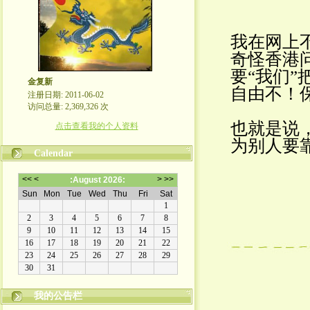
我在网上
奇怪香港
要“我们
金复新
自由不！
注册日期: 2011-06-02
访问总量: 2,369,326 次
也就是说
点击查看我的个人资料
为别人要
Calendar
我的公告栏
金复新其人其事