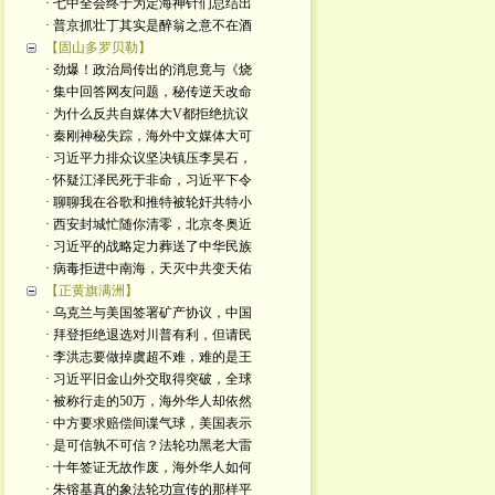
· 七中全会终于为定海神针们总结出
· 普京抓壮丁其实是醉翁之意不在酒
【固山多罗贝勒】
· 劲爆！政治局传出的消息竟与《烧
· 集中回答网友问题，秘传逆天改命
· 为什么反共自媒体大V都拒绝抗议
· 秦刚神秘失踪，海外中文媒体大可
· 习近平力排众议坚决镇压李昊石，
· 怀疑江泽民死于非命，习近平下令
· 聊聊我在谷歌和推特被轮奸共特小
· 西安封城忙随你清零，北京冬奥近
· 习近平的战略定力葬送了中华民族
· 病毒拒进中南海，天灭中共变天佑
【正黄旗满洲】
· 乌克兰与美国签署矿产协议，中国
· 拜登拒绝退选对川普有利，但请民
· 李洪志要做掉虞超不难，难的是王
· 习近平旧金山外交取得突破，全球
· 被称行走的50万，海外华人却依然
· 中方要求赔偿间谍气球，美国表示
· 是可信孰不可信？法轮功黑老大雷
· 十年签证无故作废，海外华人如何
· 朱镕基真的象法轮功宣传的那样平