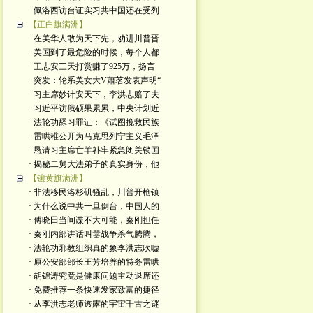
· 佩洛西访台证实习共中国还在受列
【正白旗满洲】
· 在美华人敢为天下先，劝进川普晋
· 美国到了最危险的时候，每个人都
· 王志安三天打赏赚了925万，扬言
· 突发：轮系美女大V蕭茗发表声明“
· 习主席妙计安天下，李洪志赔了夫
· 习近平访俄硕果累累，中央计划近
· 法轮功舔习罪证：《试图挽救民族
· 雷哄稚公开为马克思列宁主义毛泽
· 恳请习主席亡羊补牢紧急闭关锁国
· 揭秘二舅大法弟子的真实身份，他
【镶黄旗满洲】
· 非法移民洛杉矶骚乱，川普开枪镇
· 为什么说中共一旦倒台，中国人的
· 傅晓田当间谍不大可能，秦刚担任
· 秦刚内部讲话叫嚣战争杀气腾腾，
· 法轮功邪教组织真的象李洪志吹嘘
· 原公安部部长王芳培养的特务雷哄
· 胡锦涛究竟是健康问题主动退席还
· 免费推荐一条快速发家致富的捷径
· 从李洪志老师透露的宇宙千古之谜