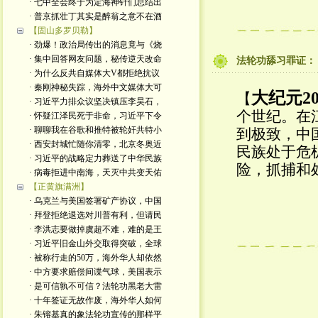
· 七中全会终于为定海神针们总结出
· 普京抓壮丁其实是醉翁之意不在酒
【固山多罗贝勒】
· 劲爆！政治局传出的消息竟与《烧
· 集中回答网友问题，秘传逆天改命
法轮功舔习罪证：
· 为什么反共自媒体大V都拒绝抗议
· 秦刚神秘失踪，海外中文媒体大可
大纪元20
【
· 习近平力排众议坚决镇压李昊石，
个世纪。在
· 怀疑江泽民死于非命，习近平下令
· 聊聊我在谷歌和推特被轮奸共特小
到极致，中
· 西安封城忙随你清零，北京冬奥近
民族处于危
· 习近平的战略定力葬送了中华民族
险，抓捕和
· 病毒拒进中南海，天灭中共变天佑
【正黄旗满洲】
· 乌克兰与美国签署矿产协议，中国
· 拜登拒绝退选对川普有利，但请民
· 李洪志要做掉虞超不难，难的是王
· 习近平旧金山外交取得突破，全球
· 被称行走的50万，海外华人却依然
· 中方要求赔偿间谍气球，美国表示
· 是可信孰不可信？法轮功黑老大雷
· 十年签证无故作废，海外华人如何
· 朱镕基真的象法轮功宣传的那样平