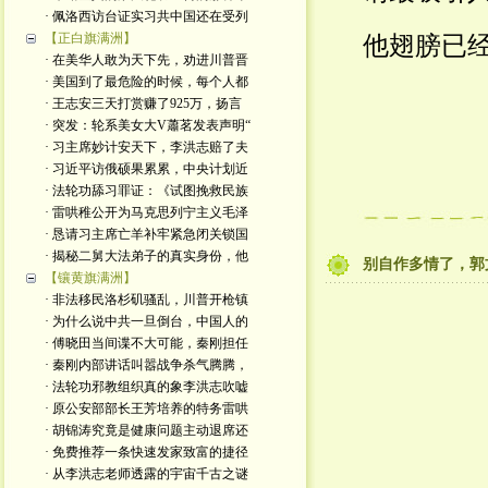
· 佩洛西访台证实习共中国还在受列
【正白旗满洲】
他翅膀已
· 在美华人敢为天下先，劝进川普晋
· 美国到了最危险的时候，每个人都
· 王志安三天打赏赚了925万，扬言
· 突发：轮系美女大V蕭茗发表声明“
· 习主席妙计安天下，李洪志赔了夫
· 习近平访俄硕果累累，中央计划近
· 法轮功舔习罪证：《试图挽救民族
· 雷哄稚公开为马克思列宁主义毛泽
· 恳请习主席亡羊补牢紧急闭关锁国
· 揭秘二舅大法弟子的真实身份，他
别自作多情了，郭
【镶黄旗满洲】
· 非法移民洛杉矶骚乱，川普开枪镇
· 为什么说中共一旦倒台，中国人的
· 傅晓田当间谍不大可能，秦刚担任
· 秦刚内部讲话叫嚣战争杀气腾腾，
· 法轮功邪教组织真的象李洪志吹嘘
· 原公安部部长王芳培养的特务雷哄
· 胡锦涛究竟是健康问题主动退席还
· 免费推荐一条快速发家致富的捷径
· 从李洪志老师透露的宇宙千古之谜