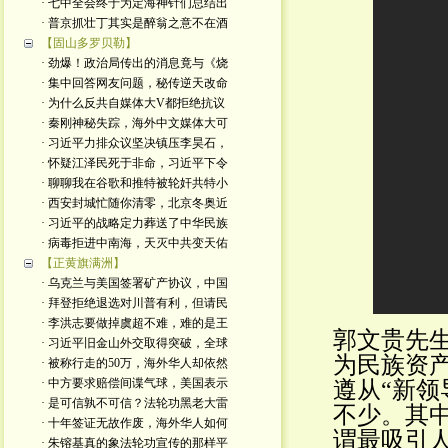
· 七中全会终于为定海神针们总结出
· 普京抓壮丁其实是醉翁之意不在酒
【固山多罗贝勒】
· 劲爆！政治局传出的消息竟与《烧
· 集中回答网友问题，秘传逆天改命
· 为什么反共自媒体大V都拒绝抗议
· 秦刚神秘失踪，海外中文媒体大可
· 习近平力排众议坚决镇压李昊石，
· 怀疑江泽民死于非命，习近平下令
· 聊聊我在谷歌和推特被轮奸共特小
· 西安封城忙随你清零，北京冬奥近
· 习近平的战略定力葬送了中华民族
· 病毒拒进中南海，天灭中共变天佑
【正黄旗满洲】
· 乌克兰与美国签署矿产协议，中国
· 拜登拒绝退选对川普有利，但请民
· 李洪志要做掉虞超不难，难的是王
郭文贵先生
· 习近平旧金山外交取得突破，全球
为民族资
· 被称行走的50万，海外华人却依然
· 中方要求赔偿间谍气球，美国表示
遵从“新领
· 是可信孰不可信？法轮功黑老大雷
不少。其
· 十年签证无故作废，海外华人如何
谓最吸引
· 朱镕基真的象法轮功宣传的那样平