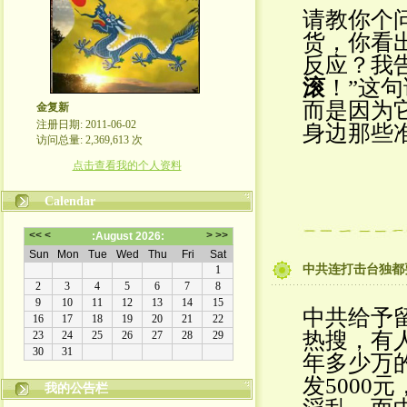
请教你个
货，你看
反应？我
滚
！”这
而是因为
金复新
注册日期: 2011-06-02
身边那些
访问总量: 2,369,613 次
点击查看我的个人资料
Calendar
中共连打击台独都
中共给予
热搜，有
年多少万
发500
我的公告栏