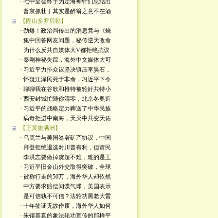
· 七中全会终于为定海神针们总结出
· 普京抓壮丁其实是醉翁之意不在酒
【固山多罗贝勒】
· 劲爆！政治局传出的消息竟与《烧
· 集中回答网友问题，秘传逆天改命
· 为什么反共自媒体大V都拒绝抗议
· 秦刚神秘失踪，海外中文媒体大可
· 习近平力排众议坚决镇压李昊石，
· 怀疑江泽民死于非命，习近平下令
· 聊聊我在谷歌和推特被轮奸共特小
· 西安封城忙随你清零，北京冬奥近
· 习近平的战略定力葬送了中华民族
· 病毒拒进中南海，天灭中共变天佑
【正黄旗满洲】
· 乌克兰与美国签署矿产协议，中国
· 拜登拒绝退选对川普有利，但请民
· 李洪志要做掉虞超不难，难的是王
· 习近平旧金山外交取得突破，全球
· 被称行走的50万，海外华人却依然
· 中方要求赔偿间谍气球，美国表示
· 是可信孰不可信？法轮功黑老大雷
· 十年签证无故作废，海外华人如何
· 朱镕基真的象法轮功宣传的那样平