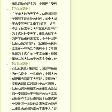
· 佩洛西访台证实习共中国还在受列
【正白旗满洲】
· 在美华人敢为天下先，劝进川普晋
· 美国到了最危险的时候，每个人都
· 王志安三天打赏赚了925万，扬言
· 突发：轮系美女大V蕭茗发表声明“
· 习主席妙计安天下，李洪志赔了夫
· 习近平访俄硕果累累，中央计划近
· 法轮功舔习罪证：《试图挽救民族
· 雷哄稚公开为马克思列宁主义毛泽
· 恳请习主席亡羊补牢紧急闭关锁国
· 揭秘二舅大法弟子的真实身份，他
【镶黄旗满洲】
· 非法移民洛杉矶骚乱，川普开枪镇
· 为什么说中共一旦倒台，中国人的
· 傅晓田当间谍不大可能，秦刚担任
· 秦刚内部讲话叫嚣战争杀气腾腾，
· 法轮功邪教组织真的象李洪志吹嘘
· 原公安部部长王芳培养的特务雷哄
· 胡锦涛究竟是健康问题主动退席还
· 免费推荐一条快速发家致富的捷径
· 从李洪志老师透露的宇宙千古之谜