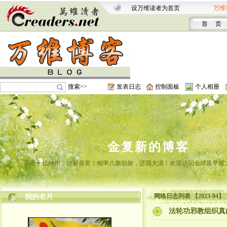
设万维读者为首页
万维
首 页
搜索>>
发表日志
控制面板
个人相册
金复新的博客
忍看十亿神州，效颦苏美；相率八旗劲旅，还我大清！欢迎访问全球最早最
网络日志列表 【2023-04】
我的名片
法轮功邪教组织真