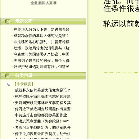
淫乱。而
金复新其人其事
住条件很
最新发布
轮运以前
· 在美华人敢为天下先，劝进川普晋
· 成就释永信的幕后大佬究竟是谁？
· 非法移民洛杉矶骚乱，川普开枪镇
· 劲爆！政治局传出的消息竟与《烧
· 乌克兰与美国签署矿产协议，中国
· 美国到了最危险的时候，每个人都
· 拜登拒绝退选对川普有利，但请民
分类目录
【牛录额真】
· 成就释永信的幕后大佬究竟是谁？
· 乾坤盗鼠宇宙巨骗李洪志的这段黑
· 美前国安顾问弗林证实李尚福及其
· 传习近平就近期走线问题作出重要
· 中共连打击台独都要抄美国作业，
· 李洪志恶意歪曲《阿弥陀经》中“
· 考验习近平战略定力，调动军队开
· 传中央拟恢复外汇券制度，配合供