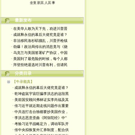
金复新其人其事
最新发布
· 在美华人敢为天下先，劝进川普晋
· 成就释永信的幕后大佬究竟是谁？
· 非法移民洛杉矶骚乱，川普开枪镇
· 劲爆！政治局传出的消息竟与《烧
· 乌克兰与美国签署矿产协议，中国
· 美国到了最危险的时候，每个人都
· 拜登拒绝退选对川普有利，但请民
分类目录
【牛录额真】
· 成就释永信的幕后大佬究竟是谁？
· 乾坤盗鼠宇宙巨骗李洪志的这段黑
· 美前国安顾问弗林证实李尚福及其
· 传习近平就近期走线问题作出重要
· 中共连打击台独都要抄美国作业，
· 李洪志恶意歪曲《阿弥陀经》中“
· 考验习近平战略定力，调动军队开
· 传中央拟恢复外汇券制度，配合供