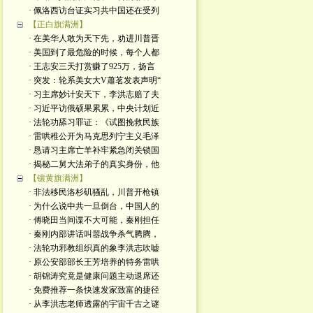
· 佩洛西访台证实习共中国还在受列
【正白旗满洲】
· 在美华人敢为天下先，劝进川普晋
· 美国到了最危险的时候，每个人都
· 王志安三天打赏赚了925万，扬言
· 突发：轮系美女大V蕭茗发表声明“
· 习主席妙计安天下，李洪志赔了夫
· 习近平访俄硕果累累，中央计划近
· 法轮功舔习罪证：《试图挽救民族
· 雷哄稚公开为马克思列宁主义毛泽
· 恳请习主席亡羊补牢紧急闭关锁国
· 揭秘二舅大法弟子的真实身份，他
【镶黄旗满洲】
· 非法移民洛杉矶骚乱，川普开枪镇
· 为什么说中共一旦倒台，中国人的
· 傅晓田当间谍不大可能，秦刚担任
· 秦刚内部讲话叫嚣战争杀气腾腾，
· 法轮功邪教组织真的象李洪志吹嘘
· 原公安部部长王芳培养的特务雷哄
· 胡锦涛究竟是健康问题主动退席还
· 免费推荐一条快速发家致富的捷径
· 从李洪志老师透露的宇宙千古之谜