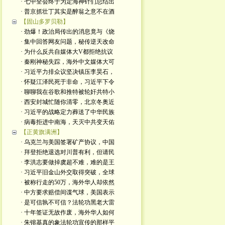
· 七中全会终于为定海神针们总结出
· 普京抓壮丁其实是醉翁之意不在酒
【固山多罗贝勒】
· 劲爆！政治局传出的消息竟与《烧
· 集中回答网友问题，秘传逆天改命
· 为什么反共自媒体大V都拒绝抗议
· 秦刚神秘失踪，海外中文媒体大可
· 习近平力排众议坚决镇压李昊石，
· 怀疑江泽民死于非命，习近平下令
· 聊聊我在谷歌和推特被轮奸共特小
· 西安封城忙随你清零，北京冬奥近
· 习近平的战略定力葬送了中华民族
· 病毒拒进中南海，天灭中共变天佑
【正黄旗满洲】
· 乌克兰与美国签署矿产协议，中国
· 拜登拒绝退选对川普有利，但请民
· 李洪志要做掉虞超不难，难的是王
· 习近平旧金山外交取得突破，全球
· 被称行走的50万，海外华人却依然
· 中方要求赔偿间谍气球，美国表示
· 是可信孰不可信？法轮功黑老大雷
· 十年签证无故作废，海外华人如何
· 朱镕基真的象法轮功宣传的那样平