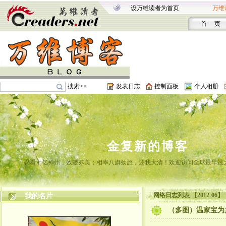
设万维读者为首页
万维
首 页
搜索>>
发表日志
控制面板
个人相册
金复新的博客
忍看十亿神州，效颦苏美；相率八旗劲旅，还我大清！欢迎访问全球最早最
网络日志列表 【2012-06】
我的名片
（多图）温家宝为