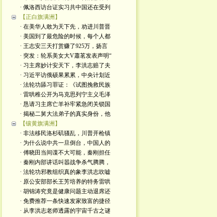
· 佩洛西访台证实习共中国还在受列
【正白旗满洲】
· 在美华人敢为天下先，劝进川普晋
· 美国到了最危险的时候，每个人都
· 王志安三天打赏赚了925万，扬言
· 突发：轮系美女大V蕭茗发表声明“
· 习主席妙计安天下，李洪志赔了夫
· 习近平访俄硕果累累，中央计划近
· 法轮功舔习罪证：《试图挽救民族
· 雷哄稚公开为马克思列宁主义毛泽
· 恳请习主席亡羊补牢紧急闭关锁国
· 揭秘二舅大法弟子的真实身份，他
【镶黄旗满洲】
· 非法移民洛杉矶骚乱，川普开枪镇
· 为什么说中共一旦倒台，中国人的
· 傅晓田当间谍不大可能，秦刚担任
· 秦刚内部讲话叫嚣战争杀气腾腾，
· 法轮功邪教组织真的象李洪志吹嘘
· 原公安部部长王芳培养的特务雷哄
· 胡锦涛究竟是健康问题主动退席还
· 免费推荐一条快速发家致富的捷径
· 从李洪志老师透露的宇宙千古之谜