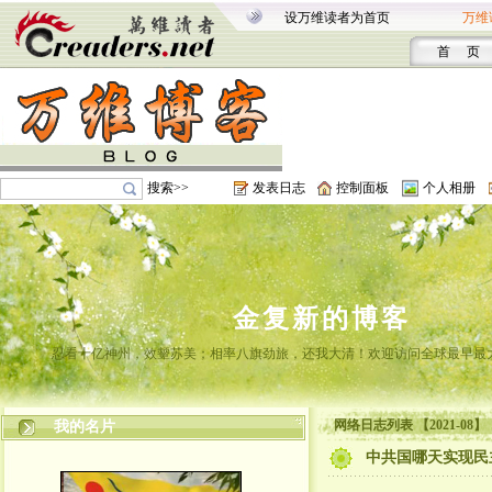
设万维读者为首页
万维
首 页
搜索>>
发表日志
控制面板
个人相册
金复新的博客
忍看十亿神州，效颦苏美；相率八旗劲旅，还我大清！欢迎访问全球最早最
网络日志列表 【2021-08】
我的名片
中共国哪天实现民