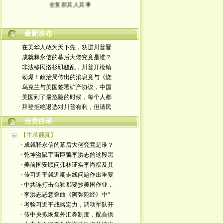
金复新其人其事
最新发布
· 在美华人敢为天下先，劝进川普晋
· 成就释永信的幕后大佬究竟是谁？
· 非法移民洛杉矶骚乱，川普开枪镇
· 劲爆！政治局传出的消息竟与《烧
· 乌克兰与美国签署矿产协议，中国
· 美国到了最危险的时候，每个人都
· 拜登拒绝退选对川普有利，但请民
分类目录
【牛录额真】
· 成就释永信的幕后大佬究竟是谁？
· 乾坤盗鼠宇宙巨骗李洪志的这段黑
· 美前国安顾问弗林证实李尚福及其
· 传习近平就近期走线问题作出重要
· 中共连打击台独都要抄美国作业，
· 李洪志恶意歪曲《阿弥陀经》中“
· 考验习近平战略定力，调动军队开
· 传中央拟恢复外汇券制度，配合供