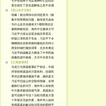
· 七中全会终于为定海神针们总结出
· 普京抓壮丁其实是醉翁之意不在酒
【固山多罗贝勒】
· 劲爆！政治局传出的消息竟与《烧
· 集中回答网友问题，秘传逆天改命
· 为什么反共自媒体大V都拒绝抗议
· 秦刚神秘失踪，海外中文媒体大可
· 习近平力排众议坚决镇压李昊石，
· 怀疑江泽民死于非命，习近平下令
· 聊聊我在谷歌和推特被轮奸共特小
· 西安封城忙随你清零，北京冬奥近
· 习近平的战略定力葬送了中华民族
· 病毒拒进中南海，天灭中共变天佑
【正黄旗满洲】
· 乌克兰与美国签署矿产协议，中国
· 拜登拒绝退选对川普有利，但请民
· 李洪志要做掉虞超不难，难的是王
· 习近平旧金山外交取得突破，全球
· 被称行走的50万，海外华人却依然
· 中方要求赔偿间谍气球，美国表示
· 是可信孰不可信？法轮功黑老大雷
· 十年签证无故作废，海外华人如何
· 朱镕基真的象法轮功宣传的那样平