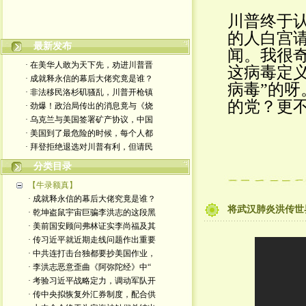
川普终于认
的人白宫请
金复新其人其事
最新发布
闻。我很奇
· 在美华人敢为天下先，劝进川普晋
这病毒定义
· 成就释永信的幕后大佬究竟是谁？
病毒”的
· 非法移民洛杉矶骚乱，川普开枪镇
的党？更
· 劲爆！政治局传出的消息竟与《烧
· 乌克兰与美国签署矿产协议，中国
· 美国到了最危险的时候，每个人都
· 拜登拒绝退选对川普有利，但请民
分类目录
【牛录额真】
· 成就释永信的幕后大佬究竟是谁？
将武汉肺炎洪传世
· 乾坤盗鼠宇宙巨骗李洪志的这段黑
· 美前国安顾问弗林证实李尚福及其
· 传习近平就近期走线问题作出重要
· 中共连打击台独都要抄美国作业，
· 李洪志恶意歪曲《阿弥陀经》中“
· 考验习近平战略定力，调动军队开
· 传中央拟恢复外汇券制度，配合供