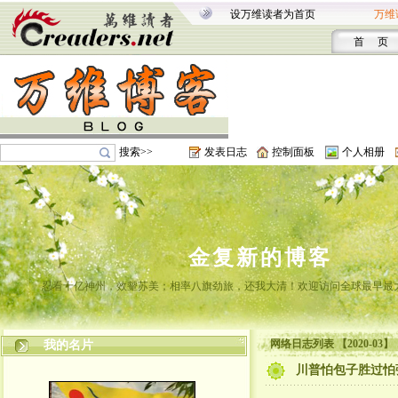
设万维读者为首页
万维
首 页
搜索>>
发表日志
控制面板
个人相册
金复新的博客
忍看十亿神州，效颦苏美；相率八旗劲旅，还我大清！欢迎访问全球最早最
网络日志列表 【2020-03】
我的名片
川普怕包子胜过怕