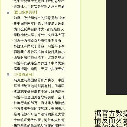
· 七中全会终于为定海神针们总结出
· 普京抓壮丁其实是醉翁之意不在酒
【固山多罗贝勒】
· 劲爆！政治局传出的消息竟与《烧
· 集中回答网友问题，秘传逆天改命
· 为什么反共自媒体大V都拒绝抗议
· 秦刚神秘失踪，海外中文媒体大可
· 习近平力排众议坚决镇压李昊石，
· 怀疑江泽民死于非命，习近平下令
· 聊聊我在谷歌和推特被轮奸共特小
· 西安封城忙随你清零，北京冬奥近
· 习近平的战略定力葬送了中华民族
· 病毒拒进中南海，天灭中共变天佑
【正黄旗满洲】
· 乌克兰与美国签署矿产协议，中国
· 拜登拒绝退选对川普有利，但请民
· 李洪志要做掉虞超不难，难的是王
· 习近平旧金山外交取得突破，全球
· 被称行走的50万，海外华人却依然
· 中方要求赔偿间谍气球，美国表示
据官方数
· 是可信孰不可信？法轮功黑老大雷
情反而火
· 十年签证无故作废，海外华人如何
· 朱镕基真的象法轮功宣传的那样平