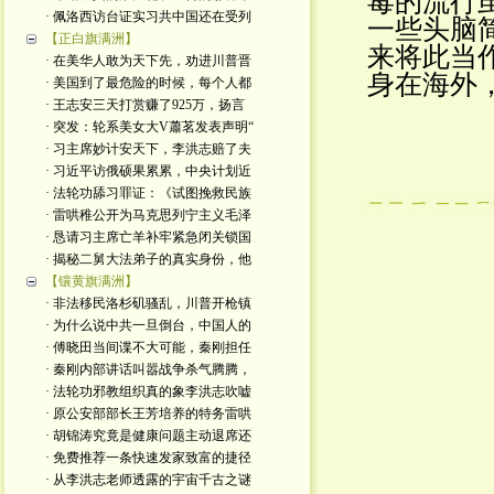
毒的流行
· 佩洛西访台证实习共中国还在受列
一些头脑
【正白旗满洲】
来将此当
· 在美华人敢为天下先，劝进川普晋
身在海外
· 美国到了最危险的时候，每个人都
· 王志安三天打赏赚了925万，扬言
· 突发：轮系美女大V蕭茗发表声明“
· 习主席妙计安天下，李洪志赔了夫
· 习近平访俄硕果累累，中央计划近
· 法轮功舔习罪证：《试图挽救民族
· 雷哄稚公开为马克思列宁主义毛泽
· 恳请习主席亡羊补牢紧急闭关锁国
· 揭秘二舅大法弟子的真实身份，他
【镶黄旗满洲】
· 非法移民洛杉矶骚乱，川普开枪镇
· 为什么说中共一旦倒台，中国人的
· 傅晓田当间谍不大可能，秦刚担任
· 秦刚内部讲话叫嚣战争杀气腾腾，
· 法轮功邪教组织真的象李洪志吹嘘
· 原公安部部长王芳培养的特务雷哄
· 胡锦涛究竟是健康问题主动退席还
· 免费推荐一条快速发家致富的捷径
· 从李洪志老师透露的宇宙千古之谜