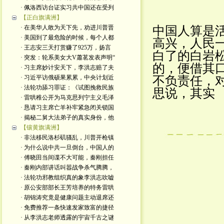
· 佩洛西访台证实习共中国还在受列
【正白旗满洲】
· 在美华人敢为天下先，劝进川普晋
中国人算是
· 美国到了最危险的时候，每个人都
高兴，人民
· 王志安三天打赏赚了925万，扬言
白了的白岩
· 突发：轮系美女大V蕭茗发表声明“
的，便借其
· 习主席妙计安天下，李洪志赔了夫
· 习近平访俄硕果累累，中央计划近
不负责任，
· 法轮功舔习罪证：《试图挽救民族
思说，其实
· 雷哄稚公开为马克思列宁主义毛泽
· 恳请习主席亡羊补牢紧急闭关锁国
· 揭秘二舅大法弟子的真实身份，他
【镶黄旗满洲】
· 非法移民洛杉矶骚乱，川普开枪镇
· 为什么说中共一旦倒台，中国人的
· 傅晓田当间谍不大可能，秦刚担任
· 秦刚内部讲话叫嚣战争杀气腾腾，
· 法轮功邪教组织真的象李洪志吹嘘
· 原公安部部长王芳培养的特务雷哄
· 胡锦涛究竟是健康问题主动退席还
· 免费推荐一条快速发家致富的捷径
· 从李洪志老师透露的宇宙千古之谜