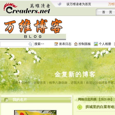
设万维读者为首页
万维
首 页
搜索>>
发表日志
控制面板
个人相册
金复新的博客
忍看十亿神州，效颦苏美；相率八旗劲旅，还我大清！欢迎访问全球最早最
网络日志列表 【2021-06】
我的名片
拱城里的白菜有啥