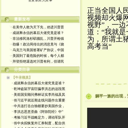
正当全国人
视频却火爆
最新发布
视野”，一
· 在美华人敢为天下先，劝进川普晋
道：“我就
· 成就释永信的幕后大佬究竟是谁？
为，所谓土
· 非法移民洛杉矶骚乱，川普开枪镇
· 劲爆！政治局传出的消息竟与《烧
高考当“
· 乌克兰与美国签署矿产协议，中国
· 美国到了最危险的时候，每个人都
· 拜登拒绝退选对川普有利，但请民
分类目录
【牛录额真】
· 成就释永信的幕后大佬究竟是谁？
· 乾坤盗鼠宇宙巨骗李洪志的这段黑
· 美前国安顾问弗林证实李尚福及其
躺平一族的出现，
· 传习近平就近期走线问题作出重要
· 中共连打击台独都要抄美国作业，
· 李洪志恶意歪曲《阿弥陀经》中“
· 考验习近平战略定力，调动军队开
· 传中央拟恢复外汇券制度，配合供