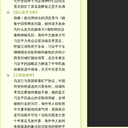
· 七中全会终于为定海神针们总结出
· 普京抓壮丁其实是醉翁之意不在酒
【固山多罗贝勒】
· 劲爆！政治局传出的消息竟与《烧
· 集中回答网友问题，秘传逆天改命
· 为什么反共自媒体大V都拒绝抗议
· 秦刚神秘失踪，海外中文媒体大可
· 习近平力排众议坚决镇压李昊石，
· 怀疑江泽民死于非命，习近平下令
· 聊聊我在谷歌和推特被轮奸共特小
· 西安封城忙随你清零，北京冬奥近
· 习近平的战略定力葬送了中华民族
· 病毒拒进中南海，天灭中共变天佑
【正黄旗满洲】
· 乌克兰与美国签署矿产协议，中国
· 拜登拒绝退选对川普有利，但请民
· 李洪志要做掉虞超不难，难的是王
· 习近平旧金山外交取得突破，全球
· 被称行走的50万，海外华人却依然
· 中方要求赔偿间谍气球，美国表示
· 是可信孰不可信？法轮功黑老大雷
· 十年签证无故作废，海外华人如何
· 朱镕基真的象法轮功宣传的那样平