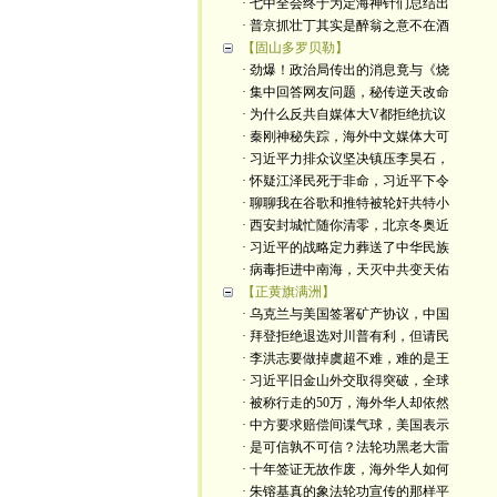
· 七中全会终于为定海神针们总结出
· 普京抓壮丁其实是醉翁之意不在酒
【固山多罗贝勒】
· 劲爆！政治局传出的消息竟与《烧
· 集中回答网友问题，秘传逆天改命
· 为什么反共自媒体大V都拒绝抗议
· 秦刚神秘失踪，海外中文媒体大可
· 习近平力排众议坚决镇压李昊石，
· 怀疑江泽民死于非命，习近平下令
· 聊聊我在谷歌和推特被轮奸共特小
· 西安封城忙随你清零，北京冬奥近
· 习近平的战略定力葬送了中华民族
· 病毒拒进中南海，天灭中共变天佑
【正黄旗满洲】
· 乌克兰与美国签署矿产协议，中国
· 拜登拒绝退选对川普有利，但请民
· 李洪志要做掉虞超不难，难的是王
· 习近平旧金山外交取得突破，全球
· 被称行走的50万，海外华人却依然
· 中方要求赔偿间谍气球，美国表示
· 是可信孰不可信？法轮功黑老大雷
· 十年签证无故作废，海外华人如何
· 朱镕基真的象法轮功宣传的那样平