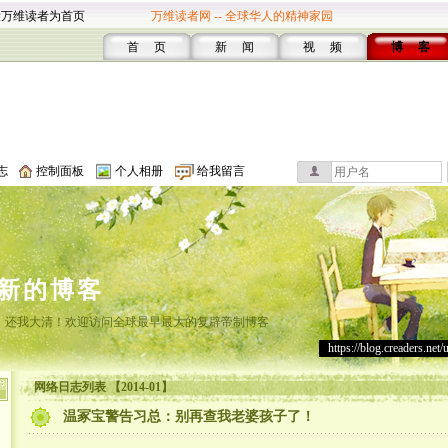
设万维读者为首页
万维读者网 -- 全球华人的精神家园
首 页
新 闻
视 频
博 客
志
控制面板
个人相册
给我留言
新的博客
，还我大清！欢迎访问全球最早最大的复辟帝制博客
https://blog.creaders.net/
网络日志列表 【2014-01】
温冢宝警告习总：别再查我老婆孩子了！