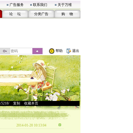
广告服务
联系我们
关于万维
论 坛
分类广告
购 物
帮助
退出
u/5218/
>
复制
>
收藏本页
2014-01-20 10:13:04