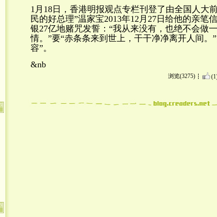
1
月
18
日，香港明报观点专栏刊登了由全国人大前
民的好总理”温家宝
2013
年
12
月
27
日给他的亲笔
银
27
亿地赌咒发誓：“我从来没有，也绝不会做
情。”要“赤条条来到世上，干干净净离开人间。
容”。
&nb
浏览(3275)
(1