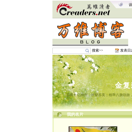
搜索>>
发表日
金复
忍看十亿神州，效颦苏美；相率八旗劲旅
我的名片