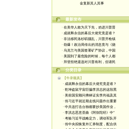
最新发布
· 在美华人敢为天下先，劝进川普晋
· 成就释永信的幕后大佬究竟是谁？
· 非法移民洛杉矶骚乱，川普开枪镇
· 劲爆！政治局传出的消息竟与《烧
· 乌克兰与美国签署矿产协议，中国
· 美国到了最危险的时候，每个人都
· 拜登拒绝退选对川普有利，但请民
分类目录
【牛录额真】
· 成就释永信的幕后大佬究竟是谁？
· 乾坤盗鼠宇宙巨骗李洪志的这段黑
· 美前国安顾问弗林证实李尚福及其
· 传习近平就近期走线问题作出重要
· 中共连打击台独都要抄美国作业，
· 李洪志恶意歪曲《阿弥陀经》中“
· 考验习近平战略定力，调动军队开
· 传中央拟恢复外汇券制度，配合供