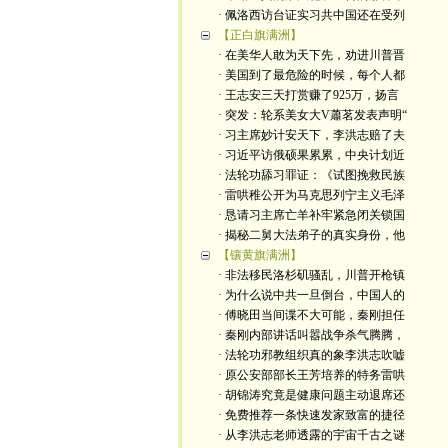
· 佩洛西访台证实习共中国还在受列
【正白旗满洲】
· 在美华人敢为天下先，劝进川普晋
· 美国到了最危险的时候，每个人都
· 王志安三天打赏赚了925万，扬言
· 突发：轮系美女大V蕭茗发表声明“
· 习主席妙计安天下，李洪志赔了夫
· 习近平访俄硕果累累，中央计划近
· 法轮功舔习罪证：《试图挽救民族
· 雷哄稚公开为马克思列宁主义毛泽
· 恳请习主席亡羊补牢紧急闭关锁国
· 揭秘二舅大法弟子的真实身份，他
【镶黄旗满洲】
· 非法移民洛杉矶骚乱，川普开枪镇
· 为什么说中共一旦倒台，中国人的
· 傅晓田当间谍不大可能，秦刚担任
· 秦刚内部讲话叫嚣战争杀气腾腾，
· 法轮功邪教组织真的象李洪志吹嘘
· 原公安部部长王芳培养的特务雷哄
· 胡锦涛究竟是健康问题主动退席还
· 免费推荐一条快速发家致富的捷径
· 从李洪志老师透露的宇宙千古之谜