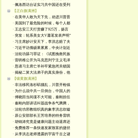
· 佩洛西访台证实习共中国还在受列
【正白旗满洲】
· 在美华人敢为天下先，劝进川普晋
· 美国到了最危险的时候，每个人都
· 王志安三天打赏赚了925万，扬言
· 突发：轮系美女大V蕭茗发表声明“
· 习主席妙计安天下，李洪志赔了夫
· 习近平访俄硕果累累，中央计划近
· 法轮功舔习罪证：《试图挽救民族
· 雷哄稚公开为马克思列宁主义毛泽
· 恳请习主席亡羊补牢紧急闭关锁国
· 揭秘二舅大法弟子的真实身份，他
【镶黄旗满洲】
· 非法移民洛杉矶骚乱，川普开枪镇
· 为什么说中共一旦倒台，中国人的
· 傅晓田当间谍不大可能，秦刚担任
· 秦刚内部讲话叫嚣战争杀气腾腾，
· 法轮功邪教组织真的象李洪志吹嘘
· 原公安部部长王芳培养的特务雷哄
· 胡锦涛究竟是健康问题主动退席还
· 免费推荐一条快速发家致富的捷径
· 从李洪志老师透露的宇宙千古之谜