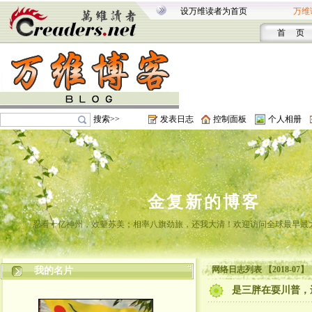
设万维读者为首页
万维
首 页
搜索>>
发表日志
控制面板
个人相册
金复新的博客
忍看十亿神州，效颦苏美；相率八旗劲旅，还我大清！欢迎访问全球最早最
网络日志列表 【2018-07】
我的名片
是三胖在耍川普，