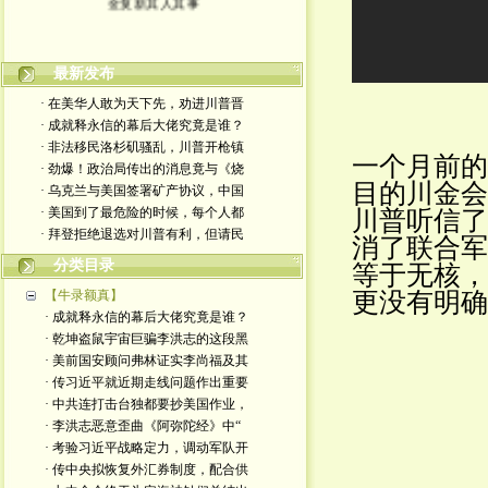
最新发布
· 在美华人敢为天下先，劝进川普晋
· 成就释永信的幕后大佬究竟是谁？
· 非法移民洛杉矶骚乱，川普开枪镇
一个月前的
· 劲爆！政治局传出的消息竟与《烧
目的川金会
· 乌克兰与美国签署矿产协议，中国
· 美国到了最危险的时候，每个人都
川普听信了
· 拜登拒绝退选对川普有利，但请民
消了联合军
分类目录
等于无核，
【牛录额真】
更没有明确
· 成就释永信的幕后大佬究竟是谁？
· 乾坤盗鼠宇宙巨骗李洪志的这段黑
· 美前国安顾问弗林证实李尚福及其
· 传习近平就近期走线问题作出重要
· 中共连打击台独都要抄美国作业，
· 李洪志恶意歪曲《阿弥陀经》中“
· 考验习近平战略定力，调动军队开
· 传中央拟恢复外汇券制度，配合供