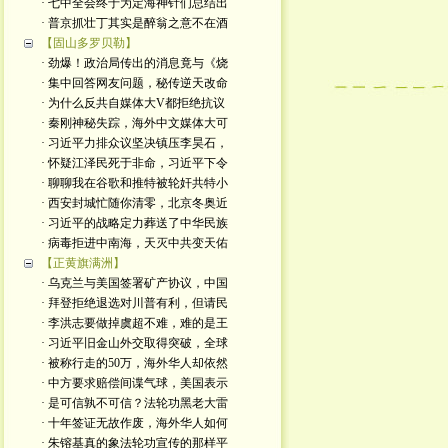
· 七中全会终于为定海神针们总结出
· 普京抓壮丁其实是醉翁之意不在酒
【固山多罗贝勒】
· 劲爆！政治局传出的消息竟与《烧
· 集中回答网友问题，秘传逆天改命
· 为什么反共自媒体大V都拒绝抗议
· 秦刚神秘失踪，海外中文媒体大可
· 习近平力排众议坚决镇压李昊石，
· 怀疑江泽民死于非命，习近平下令
· 聊聊我在谷歌和推特被轮奸共特小
· 西安封城忙随你清零，北京冬奥近
· 习近平的战略定力葬送了中华民族
· 病毒拒进中南海，天灭中共变天佑
【正黄旗满洲】
· 乌克兰与美国签署矿产协议，中国
· 拜登拒绝退选对川普有利，但请民
· 李洪志要做掉虞超不难，难的是王
· 习近平旧金山外交取得突破，全球
· 被称行走的50万，海外华人却依然
· 中方要求赔偿间谍气球，美国表示
· 是可信孰不可信？法轮功黑老大雷
· 十年签证无故作废，海外华人如何
· 朱镕基真的象法轮功宣传的那样平