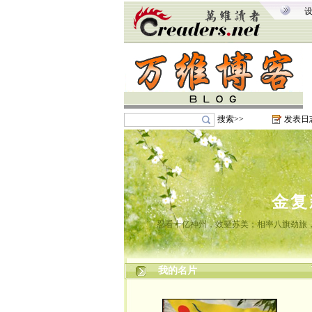
搜索>>
发表日
金复
忍看十亿神州，效颦苏美；相率八旗劲旅
我的名片