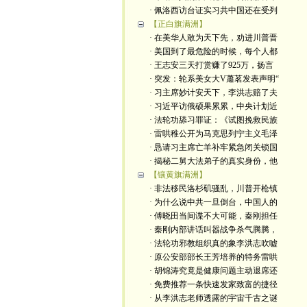
· 佩洛西访台证实习共中国还在受列
【正白旗满洲】
· 在美华人敢为天下先，劝进川普晋
· 美国到了最危险的时候，每个人都
· 王志安三天打赏赚了925万，扬言
· 突发：轮系美女大V蕭茗发表声明“
· 习主席妙计安天下，李洪志赔了夫
· 习近平访俄硕果累累，中央计划近
· 法轮功舔习罪证：《试图挽救民族
· 雷哄稚公开为马克思列宁主义毛泽
· 恳请习主席亡羊补牢紧急闭关锁国
· 揭秘二舅大法弟子的真实身份，他
【镶黄旗满洲】
· 非法移民洛杉矶骚乱，川普开枪镇
· 为什么说中共一旦倒台，中国人的
· 傅晓田当间谍不大可能，秦刚担任
· 秦刚内部讲话叫嚣战争杀气腾腾，
· 法轮功邪教组织真的象李洪志吹嘘
· 原公安部部长王芳培养的特务雷哄
· 胡锦涛究竟是健康问题主动退席还
· 免费推荐一条快速发家致富的捷径
· 从李洪志老师透露的宇宙千古之谜