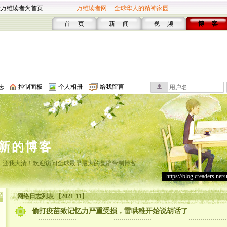
设万维读者为首页
万维读者网 -- 全球华人的精神家园
首 页
新 闻
视 频
博 客
志
控制面板
个人相册
给我留言
新的博客
，还我大清！欢迎访问全球最早最大的复辟帝制博客
https://blog.creaders.net/
网络日志列表 【2021-11】
偷打疫苗致记忆力严重受损，雷哄稚开始说胡话了