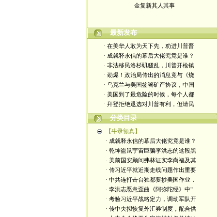
最新发布
· 在美华人敢为天下先，劝进川普晋
· 成就释永信的幕后大佬究竟是谁？
· 非法移民洛杉矶骚乱，川普开枪镇
· 劲爆！政治局传出的消息竟与《烧
· 乌克兰与美国签署矿产协议，中国
· 美国到了最危险的时候，每个人都
· 拜登拒绝退选对川普有利，但请民
分类目录
【牛录额真】
· 成就释永信的幕后大佬究竟是谁？
· 乾坤盗鼠宇宙巨骗李洪志的这段黑
· 美前国安顾问弗林证实李尚福及其
· 传习近平就近期走线问题作出重要
· 中共连打击台独都要抄美国作业，
· 李洪志恶意歪曲《阿弥陀经》中“
· 考验习近平战略定力，调动军队开
· 传中央拟恢复外汇券制度，配合供