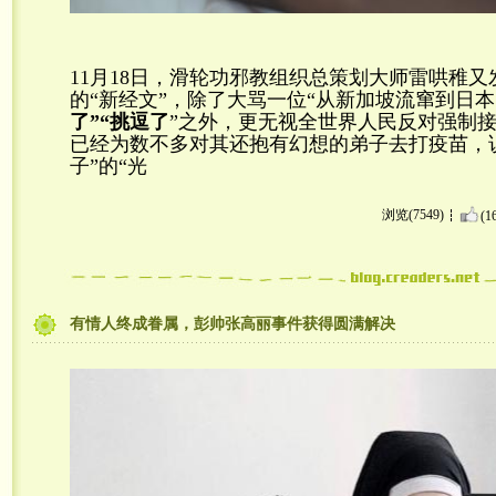
11月18日，滑轮功邪教组织总策划大师雷哄稚
的“新经文”，除了大骂一位“从新加坡流窜到日本
了”“挑逗了
”之外，更无视全世界人民反对强制
已经为数不多对其还抱有幻想的弟子去打疫苗，
子”的“光
浏览(7549)
(1
有情人终成眷属，彭帅张高丽事件获得圆满解决