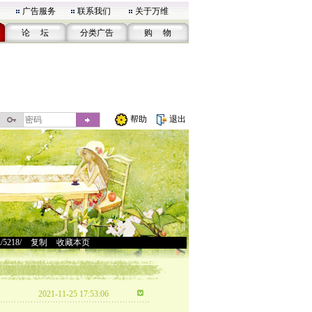
广告服务
联系我们
关于万维
论 坛
分类广告
购 物
帮助
退出
u/5218/
>
复制
>
收藏本页
2021-11-25 17:53:06