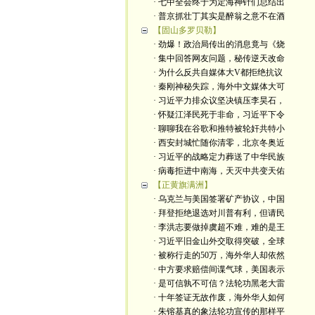
· 七中全会终于为定海神针们总结出
· 普京抓壮丁其实是醉翁之意不在酒
【固山多罗贝勒】
· 劲爆！政治局传出的消息竟与《烧
· 集中回答网友问题，秘传逆天改命
· 为什么反共自媒体大V都拒绝抗议
· 秦刚神秘失踪，海外中文媒体大可
· 习近平力排众议坚决镇压李昊石，
· 怀疑江泽民死于非命，习近平下令
· 聊聊我在谷歌和推特被轮奸共特小
· 西安封城忙随你清零，北京冬奥近
· 习近平的战略定力葬送了中华民族
· 病毒拒进中南海，天灭中共变天佑
【正黄旗满洲】
· 乌克兰与美国签署矿产协议，中国
· 拜登拒绝退选对川普有利，但请民
· 李洪志要做掉虞超不难，难的是王
· 习近平旧金山外交取得突破，全球
· 被称行走的50万，海外华人却依然
· 中方要求赔偿间谍气球，美国表示
· 是可信孰不可信？法轮功黑老大雷
· 十年签证无故作废，海外华人如何
· 朱镕基真的象法轮功宣传的那样平