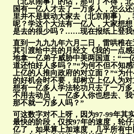
（北京闹事）的话，那可了不得，北
国有一亿人才去了一万多人，怎么还
里并不是鼓动大家去（北京闹事），
呢？学这个大法有一亿人，大家想想
是去的很少吗？……现在报纸上登我
直到一九九九年六月二日，雷哄稚在
其引渡给中共的月经文《我的一点感
地拿一亿弟子威胁中美两国道：“一
道还怕好人多吗？”“为何不但不知
上亿的人推向政府的对立面？”“为
的好机会时不要，却树立上亿人为对
想有一亿多人学法轮功只去了一万多
不用去动员，一亿多人你也想去、我
那不就一万多人吗？”
可这数字对不上呀，因为97-99年其
最快的阶段，仅按97年的速度，轮
亿了，如果算上加速度，几乎所有中