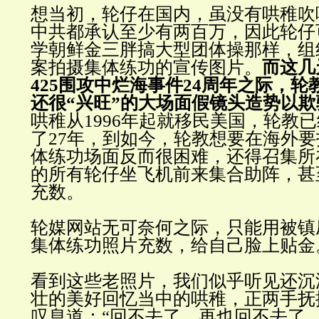
想当初，轮仔在国内，虽没有哄稚吹
中共都承认至少有两百万，因此轮仔
学朝鲜金三胖搞大型团体操那样，组
案拍摄集体练功的宣传图片。
而这几
425围攻中烂海事件24周年之际，
还很“兴旺”的大场面假镜头造势以
哄稚从1996年起就移民美国，轮教
了27年，到如今，轮教想要在海外
体练功场面反而很困难，还得召集所
的所有轮仔坐飞机前来集合助阵，甚
充数。
轮媒网站无可奈何之际，只能用被镇
集体练功照片充数，给自己脸上贴金
看到这些老照片，我们似乎听见还沉
壮的美好回忆当中的哄稚，正两手抚
叹息道：“回不去了，再也回不去了…