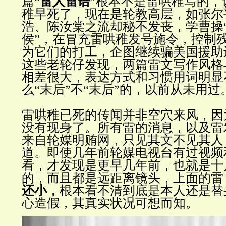
篇“
雷人雷语
”根本不是雷哄稚写的，
稚早死了，现在是轮教高层，如张尔
浩、陈汝棠之流却秘不发丧，学曹操
侯”，在冒充雷哄稚发号施令，控制
为它们的打工，企图继续骗美国援助
这些老轮仔发现，两篇雷文写作风格
相差很大，表达方式和习惯用词明显
么“末后”不“末后”的，以前从未用过
雷哄稚已死的传闻并非空穴来风，因
没有现身了。所有雷的消息，以及雷
来自轮媒明贿网，只见其文不见其人
道。即使几年前轮媒电视台有过视频
看，才发现是更早几年前，也就是十
的，而且都是远距离镜头，上面的雷
还小，
根本看不清到底是本人还是替
心造假，其真实状况可想而知。