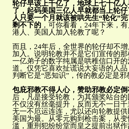
轮仔早该上千亿了，地球上七十亿人
了，起码美国三亿人早就都当上轮仔了
人只要一个月就该被哄先生“轮化”
剩不下的
，可你看看，24年下来，
港人、美国人加入轮教了呢？
而且，24年后，全世界的轮仔却不
加入。说明轮教并不是它们宣传的那
一亿弟子的数字纯属是哄稚信口开的
道。仅凭它喜欢扯谎说大妄语的人品
判断它是“恶知识”，传的教必定是邪
包庇邪教不得人心，赞助邪教必定倒
后，凡是接受轮教，为其颁奖站台的
不仅没有丝毫提升，反而无不一日千
无一不厄运连连，尤以还向轮教提供
美国为最。从零元购到枪击案，从变
滥，重刑犯纷纷堂而皇之提前出狱作