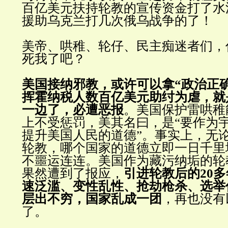
百亿美元扶持轮教的宣传资金打了水
援助乌克兰打几次俄乌战争的了！
美帝、哄稚、轮仔、民主痴迷者们，
死我了吧？
美国接纳邪教，或许可以拿“政治正
挥霍纳税人数百亿美元助纣为虐，就
一边了，必遭恶报
。美国保护雷哄稚
上不受惩罚，美其名曰，是“要作为
提升美国人民的道德”。事实上，无
轮教，哪个国家的道德立即一日千里
不噩运连连。美国作为藏污纳垢的轮
果然遭到了报应，
引进轮教后的20
速泛滥、变性乱性、抢劫枪杀、选举
层出不穷，国家乱成一团
，再也没有
了。