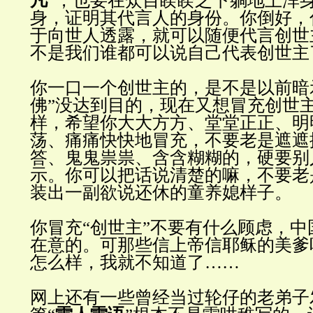
凡
”，也要在众目睽睽之下躺地上浑
身，证明其代言人的身份。你倒好，
于向世人透露，就可以随便代言创世
不是我们谁都可以说自己代表创世主
你一口一个创世主的，是不是以前暗
佛”没达到目的，现在又想冒充创世
样，希望你大大方方、堂堂正正、明
荡、痛痛快快地冒充，不要老是遮遮
答、鬼鬼祟祟、含含糊糊的，硬要别
示。你可以把话说清楚的嘛，不要老
装出一副欲说还休的童养媳样子。
你冒充“创世主”不要有什么顾虑，
在意的。可那些信上帝信耶稣的美爹
怎么样，我就不知道了……
网上还有一些曾经当过轮仔的老弟子