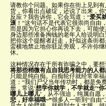
请教你个问题。如果你在街上见到有
货，你看出点破绽，还说了出来，你
反应？我告诉你，它会骂道：“
爱买
滚
！”这句话不是代表它很崇尚自由
而是因为它担心你再说下去，可能使
身边那些准备掏钱的老年人给说明白
把你这个提醒者赶走，好似这条街都
蛮横地禁止地你驻足旁观，不许你继
休。
这种情况存在于所有诈骗之中，要想
将那些稍微有点自我思考能力的人都
只能是纯白痴。白痴轮仔就经常幸福
道：“我们尸父当年传功时，都是免
册，常说‘
想学你就学，不学就走’‘
哪儿上哪儿
’，从不强迫，纯属自愿
悲，好幸福哦
~”
很多人一听到“自由
见女人的臂膀，就想到女人大腿，就