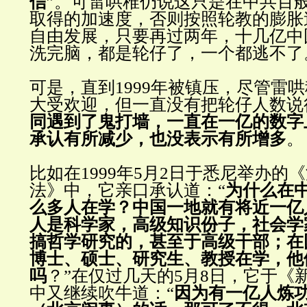
信
”。可雷哄稚仍说这只是在中共百
取得的加速度，否则按照轮教的膨胀
自由发展，只要再过两年，十几亿中
洗完脑，都是轮仔了，一个都逃不了
可是，直到1999年被镇压，尽管雷
大受欢迎，但一直没有把轮仔人数说
同遇到了鬼打墙，一直在一亿的数字
承认有所减少，也没表示有所增多
。
比如在1999年5月2日于悉尼举办的
法》中，它亲口承认道：“
为什么在
么多人在学？中国一地就有将近一亿
人是科学家，高级知识份子，社会学
搞哲学研究的，甚至于高级干部；在
博士、硕士、研究生、教授在学，他
吗
？”在仅过几天的5月8日，它于《
中又继续吹牛道：“
因为有一亿人炼