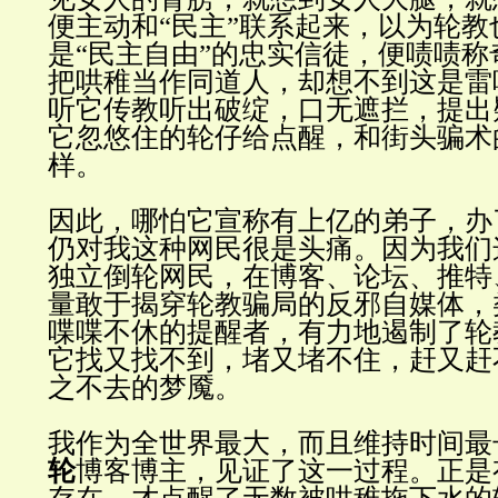
便主动和“民主”联系起来，以为轮教
是“民主自由”的忠实信徒，便啧啧
把哄稚当作同道人，却想不到这是雷
听它传教听出破绽，口无遮拦，提出
它忽悠住的轮仔给点醒，和街头骗术
样。
因此，哪怕它宣称有上亿的弟子，办
仍对我这种网民很是头痛。因为我们
独立倒轮网民，在博客、论坛、推特
量敢于揭穿轮教骗局的反邪自媒体，
喋喋不休的提醒者，有力地遏制了轮
它找又找不到，堵又堵不住，赶又赶
之不去的梦魇。
我作为全世界最大，而且维持时间最
轮
博客博主，见证了这一过程。正是