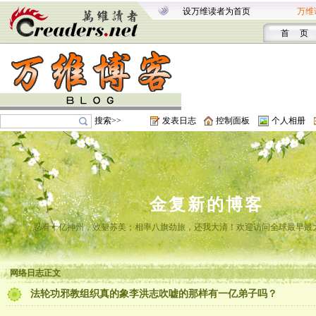
设万维读者为首页
万维
首 页
搜索>>
发表日志
控制面板
个人相册
金复新的博客
忍看十亿神州，效颦苏美；相率八旗劲旅，还我大清！欢迎访问全球最早最
网络日志正文
法轮功邪教组织真的象李洪志吹嘘的那样有一亿弟子吗？