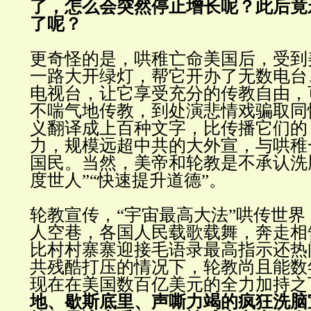
了，怎么会突然停止增长呢？此后竟
了呢？
更奇怪的是，哄稚亡命美国后，受到
一路大开绿灯，帮它开办了无数电台
电视台，让它享受充分的传教自由，
不喘气地传教，到处演悲情戏骗取同
义翻译成上百种文字，比传播它们的
力，规模远超中共的大外宣，与哄稚
国民。当然，美帝和轮教是不承认洗
度世人”“快速提升道德”。
轮教宣传，“宇宙最高大法”哄传世
人空巷，各国人民载歌载舞，奔走相
比村村寨寨迎接毛语录最高指示还热
共残酷打压的情况下，轮教尚且能数
现在在美国数百亿美元的全力加持之
地、歇斯底里、声嘶力竭的疯狂洗脑