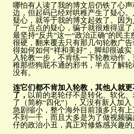
哪怕有人读了我的博文后仍铁了心声
边，但起码已经对哄稚产生了疑心。
疑心，就等于我的博文起效了。因为
了一点点的疑心，骗子就很难得逞了
最坚持“反共”这一“政治正确”的民
很硬，翻来覆去只有那几句轮教广告
得如何如何“祥和美好”，脚却很诚
入轮教一步，不肯练一下轮教动作，
稚那些狗屁不通的邪书，半点了解轮
没有。
连它们都不肯加入轮教，其他人就更
了，
以前的老轮仔不是转化、软化、
了（简称“四化”），又没有新人加
急剧缩小，整个海外目前顶多只有上
不到一千，而且大多是为了做视频骗
仔的政治小丑，真正对修炼感兴趣的