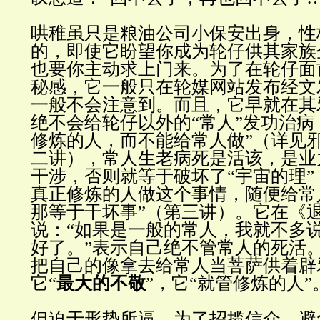
哄稚虽只是粮油公司小保安出身，性
的，即使它盼望你成为轮仔供其家族
也要你主动求上门来。为了在轮仔面
秘感，它一般只在轮媒网站发布经文
一般不会注意到。而且，它早就在其
绝不会给轮仔以外的“常人”发功治病
修炼的人，而不能给常人做”（详见
二讲），常人生老病死是活该，是业
干涉，否则就等于破坏了“宇宙的理”
真正修炼的人做这个事情，随便给常
那等于干坏事”（第三讲）。它在《
说：“如果是一般的常人，我就不多
好了。”表示自己绝不管常人的死活
把自己的像拿去给常人当菩萨供着辟
它“
最大的不敬
”，它“就管修炼的人
但迫于形势所逼，为了招揽信众，避