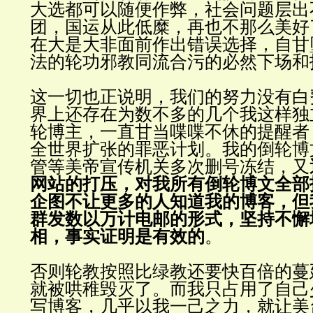
大选都可以随便作弊，社会问题层出
团，国运从此低糜，再也不那么美好
在大是大非面前作出错误选择，自甘
法的轮功邪教同流合污的必然下场和
这一切也正说明，我们的努力没有白
界上还存在为数不多的几个我这样独
轮博主，一直甘当喋喋不休的提醒者
全世界扩张的罪恶计划。我的倒轮博
管等美帝宣传机关多次删号冻结，又
网站的打压，对我所有倒轮博文全部
企图不让更多的人知道我的博客，但
群发数以万计电邮的形式，坚持不懈
相，事实证明是有效的
。
否则轮教按照比绿教还要快百倍的蔓
就被哄稚毁灭了。而我只占用了自己
写博客，几乎以我一己之力，就让美