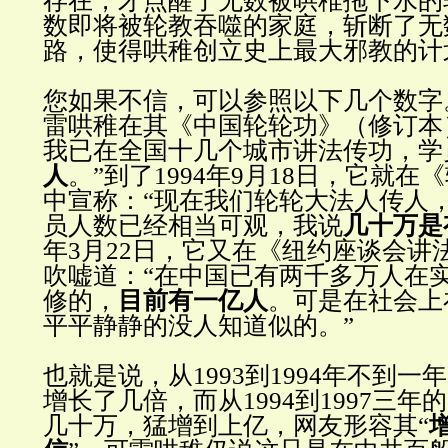
存在，才点醒了无数被哄稚拖下水的
数即将被轮教吞噬的家庭，斩断了无
路，使得哄稚创立史上最大邪教的计
您如果不信，可以参照以下几个数字。1
雷哄稚在其《中国轮轮功》（修订本
我已在全国十几个城市讲法传功，学
人
。”到了1994年9月18日，它就
中宣称：“现在我们轮轮大法人传人
员人数已经相当可观，我说
几十万是
年3月22日，它又在《纽约座谈会讲
吹嘘道：“在中国已有两千多万人在
修的，
目前有一亿人
。可是在社会上
平平静静的没人知道似的。”
也就是说，从1993到1994年不到
增长了几倍，而从1994到1997三
几十万，猛增到上亿，网友形容其“