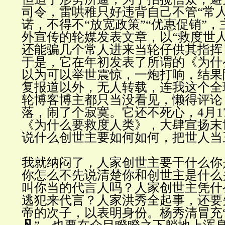
司令，雷哄稚只好违背自己不管“常
诺，不得不“放宽政策”“优惠促销”
外宣传的轮媒发表文章，以“救度世
还能骗几个常人进来当轮仔供其指挥
于是，它在年初发表了所谓的《为什
以为可以举世震惊，一炮打响，结果
复报道以外，无人转载，连我这个全
轮博客博主都只当没看见，懒得评论
落，闹了个寂寞。它还不死心，4月1
《为什么要救度人类》，大肆宣扬末
说什么创世主要如何如何，把世人当
我就纳闷了，人家创世主要干什么你
你怎么不先说清楚你和创世主是什么
叫你当的代言人吗？人家创世主凭什
逃犯来代言？人家洪秀全起事，还要
帝的次子，以表明身份。杨秀清冒充