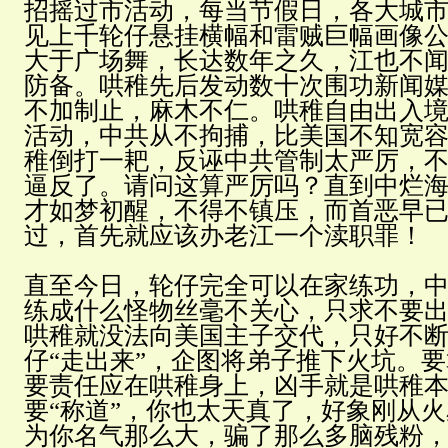
招摇过市活动，每当节假日，各大城
见上千轮仔悬挂横幅和雷贼巨幅画像
大于广场舞，长达数年之久，江也不
防备。哄稚先后发动数十次围功新闻
不加制止，麻木不仁。哄稚自由出入
活动，中共从不拘捕，比美国不知宽
稚倒打一耙，反诬中共管制太严厉，
逼反了。请问这算严厉吗？直到中烂
才如梦初醒，不得不镇压，而首恶早
过，首先就应该办老江一个渎职罪！
直至今日，轮仔完全可以在家练功，
练成什么怪物丝毫不关心，只求不要
哄稚就没法向美国主子交代，只好不
仔“走出来”，企图将弟子推下火坑。
要责任应在哄稚身上，凶手就是哄稚
要“称道”，你也太天真了，好象刚从
为你名气那么大，骗了那么多脑残粉