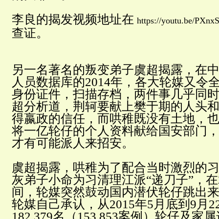
李良的揭发视频地址在
https://youtu.be/PXnx
查证。
另一名著名的叛变弟子虞超揭露，在
人员数据库的2014年，各大轮媒又令
身份证件，扫描存档，两件事几乎同
超分析道，荆轲要献上樊于期的人头
得嬴政的信任，而哄稚既没有土地，
将一亿轮仔的个人资料献给国安部门
才有可能派人来招安。
虞超揭露，哄稚为了配合当时激烈的
灰弟子小命为习清理江派“递刀子”，在2
间，轮媒突然鼓动国内潜伏轮仔跳出
轮媒自己承认，从2015年5月底到9月
182,379名（153,853案例）轮仔