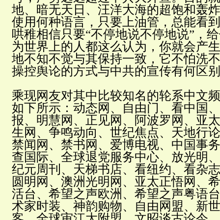
地、暗无天日、汪洋大海的超饱和轰
使用何种语言，只要上油管，总能看
哄稚相信只要“不停地说不停地说”，
为世界上的人都这么认为，你就会产
地不知不觉与其保持一致，它不怕洗
操控舆论的方式与中共的宣传有何区
乘现网友对其中比较知名的轮系中文
如下所示：动态网、自由门、看中国
报、明慧网、正见网、阿波罗网、亚
生网、争鸣动向、世纪焦点、天地行
禁闻网、禁书网、爱博电视、中国事
查国际、全球退党服务中心、放光明
纪元周刊、天梯书店、看纽约、看杂
圆明网、澳洲光明网、亚太正悟网、
活台、希望之声欧洲、希望之声粤语
术家时装、神韵购物、自由网盟、新
客、全球审江大附盟、文昭谈古论今