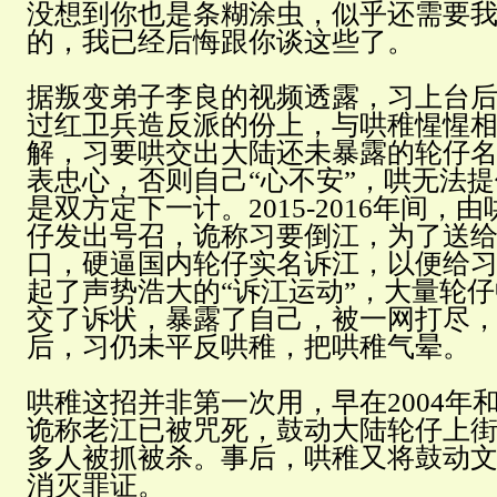
没想到你也是条糊涂虫，似乎还需要
的，我已经后悔跟你谈这些了。
据叛变弟子李良的视频透露，习上台
过红卫兵造反派的份上，与哄稚惺惺
解，习要哄交出大陆还未暴露的轮仔
表忠心，否则自己“心不安”，哄无法
是双方定下一计。2015-2016年间，
仔发出号召，诡称习要倒江，为了送
口，硬逼国内轮仔实名诉江，以便给
起了声势浩大的“诉江运动”，大量轮
交了诉状，暴露了自己，被一网打尽
后，习仍未平反哄稚，把哄稚气晕。
哄稚这招并非第一次用，早在2004年和
诡称老江已被咒死，鼓动大陆轮仔上
多人被抓被杀。事后，哄稚又将鼓动
消灭罪证。