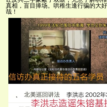
真相，盲目捧场。哄稚生逢行骗的大
哉！