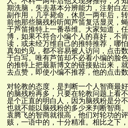
人。不料一两年后他又现身推特，才
期洗脑，失去基本分辨能力，注射白
副作用，几乎毙命，休息一两年后，
前他那些脑残粉听闻芦笛复活显灵，
于芦笛推特上一番恭维。大家知道，
博，如果不符合小编个人的喜好，不
读，或未经万维自己的推特推荐，哪
真知灼见，都不容易被人访问，点击
于白写。唯有芦笛却不必看小编的脸
的推特上把最新博文的链接贴出来，
去点赞，即使小编不推荐，他的点击
对轮教的态度，是判断一个人智商最
的脑残粉再多，只要在轮教问题上看
是个正直的明白人，因为脑残粉是分
也就不能以脑残粉的多少来判断智商
袁腾飞的智商就很高，他们对轮功的
赅，一语中的，十分精准。相比之下