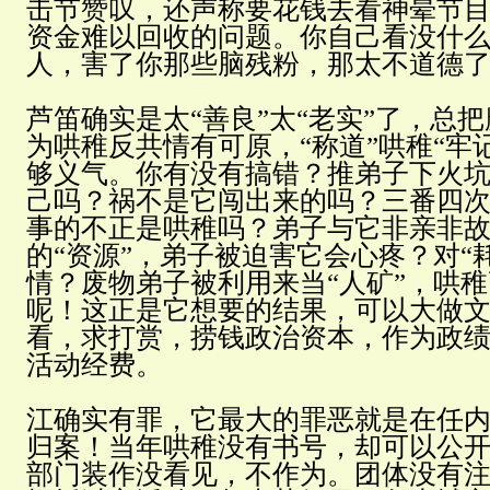
击节赞叹，还声称要花钱去看神晕节
资金难以回收的问题。你自己看没什
人，害了你那些脑残粉，那太不道德
芦笛确实是太“善良”太“老实”了，总
为哄稚反共情有可原，“称道”哄稚“牢
够义气。你有没有搞错？推弟子下火
己吗？祸不是它闯出来的吗？三番四
事的不正是哄稚吗？弟子与它非亲非
的“资源”，弟子被迫害它会心疼？对“
情？废物弟子被利用来当“人矿”，哄
呢！这正是它想要的结果，可以大做
看，求打赏，捞钱政治资本，作为政
活动经费。
江确实有罪，它最大的罪恶就是在任
归案！当年哄稚没有书号，却可以公
部门装作没看见，不作为。团体没有