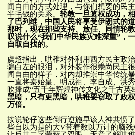
闻自由的方式处理，与你们想要的民
半毛钱的关系。
轮教一旦篡权成功，
了巴列维，中国人民将享受伊朗式的
那时，现在那些支持、放任、同情轮
叹说什么“我们中华民族灾难深重”，
自取自找的。
虞超指出，哄稚对外利用西方民主政
骗白左的眼泪，对外装作很崇尚民主
闻自由的样子，对内却推崇中华传统
一直将秦始皇、明成祖、李自成、洪
吹捧成“五千年辉煌神传文化之千古英
黑暗，只有更黑暗，哄稚要窃取了政
万倍。
按说轮仔这些倒行逆施早该人神共愤
些自以为是的大V带着数以万计的脑残
让反共二字蒙蔽了双眼，无意了解哄