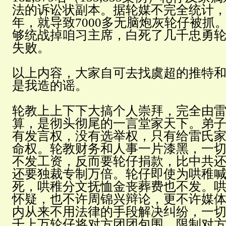
法的诉讼状副本。据轮媒不完全统计，仅
年，就导致7000多无脑炮灰轮仔被抓
够统战掉咱习主席，白死了几千忠勇
失败。
以上内容，大家自可去找虞超的推特
是我造的谣。
轮教上上下下大搞个人崇拜，完全由
算，是彻头彻尾的一言堂家天下。弟
有发言权，没有选举权，只有给雷氏
命权。轮教财务和人事一片漆黑，一
不发工资，反而要轮仔捐款，比中共
还要独裁专制万倍。轮仔即使为哄稚
死，哄稚分文抚恤金丧葬费也不发。
怀疑，也不许周锦兴辩论，更不许媒
内从来不用法律的手段解决纠纷，一
千上万轮仔将对方团团包围，限制对