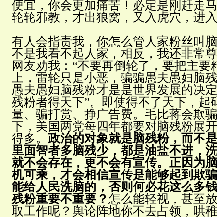
便宜，你会更加痛苦！必定是刚赶走
轮轮邪教，才出狼窝，又入虎穴，进
有人会指责我，你怎么管人家粉丝叫
不是我看不起人家，相反，我还非常
网友劝我：“不要再倒轮了，要把主要
上，雷轮只是小恶，骗骗愚夫愚妇脑残
愚夫愚妇脑残粉才是是世界发展的决定
残粉者得天下”。即使得不了天下，起
量、骗打赏、挣广告费。毛比蒋会欺
下，美国两党每四年都要对脑残粉展
得多。
政治的对象就是脑残粉，而不
里面智者多脑残少，都是油盐不进，
就不会存在，更不会有宣传。正因为
机可乘，才会相信宣传是能够起到欺
能给人民洗脑的，否则何必花这么多
残粉重要不重要？
怎么能轻视，甚至
取工作呢？舆论阵地你不去占领，哄