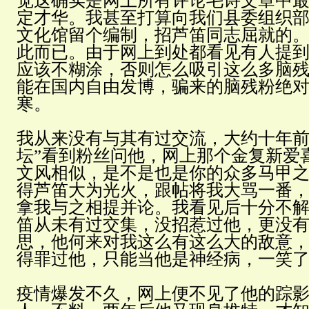
觉这确实是网上所有评论毛诗文章中
定才华。我甚至打算向我们县委组织
文化馆留个编制，招芦笛同志屈就的
此而已。由于网上到处都看见有人提
应该不糊涂，否则怎么吸引这么多脑
能在国内自由发博，骗来的脑残粉绝
寒。
我从来没有与其有过交流，大约十年前
坛”看到粉丝问他，网上那个金复新爱
文风相似，是不是也是你的众多马甲
得芦笛大为光火，跟帖将我大骂一番
拿我与之相提并论。我看见后十分不
笛从未有过交集，没招惹过他，更没
思，他何来对我这么有这么大的敌意
得罪过他，只能当他是神经病，一笑
疫情爆发不久，网上便不见了他的踪