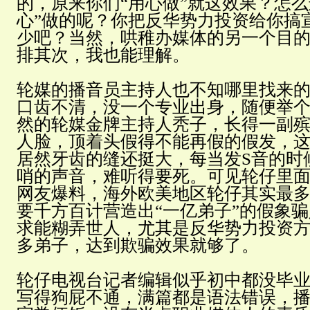
的，原来你们“用心做”就这效果？怎么
心”做的呢？你把反华势力投资给你搞
少吧？当然，哄稚办媒体的另一个目
排其次，我也能理解。
轮媒的播音员主持人也不知哪里找来
口齿不清，没一个专业出身，随便举
然的轮媒金牌主持人秃子，长得一副
人脸，顶着头假得不能再假的假发，
居然牙齿的缝还挺大，每当发S音的时
哨的声音，难听得要死。可见轮仔里
网友爆料，海外欧美地区轮仔其实最
要千方百计营造出“一亿弟子”的假象
求能糊弄世人，尤其是反华势力投资
多弟子，达到欺骗效果就够了。
轮仔电视台记者编辑似乎初中都没毕
写得狗屁不通，满篇都是语法错误，