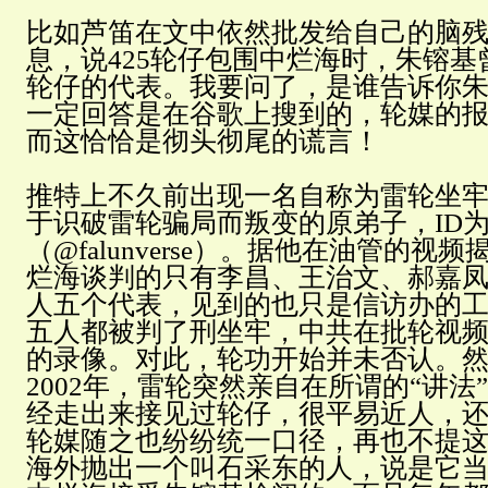
比如芦笛在文中依然批发给自己的脑
息，说425轮仔包围中烂海时，朱镕
轮仔的代表。我要问了，是谁告诉你
一定回答是在谷歌上搜到的，轮媒的
而这恰恰是彻头彻尾的谎言！
推特上不久前出现一名自称为雷轮坐
于识破雷轮骗局而叛变的原弟子，ID
（@falunverse）。据他在油管的视
烂海谈判的只有李昌、王治文、郝嘉
人五个代表，见到的也只是信访办的
五人都被判了刑坐牢，中共在批轮视
的录像。对此，轮功开始并未否认。
2002年，雷轮突然亲自在所谓的“讲法
经走出来接见过轮仔，很平易近人，
轮媒随之也纷纷统一口径，再也不提
海外抛出一个叫石采东的人，说是它