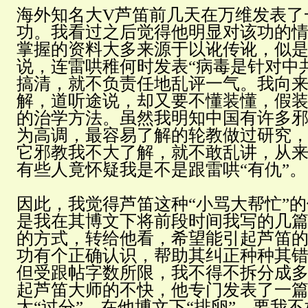
海外知名大V芦笛前几天在万维发表了
功。我看过之后觉得他明显对该功的
掌握的资料大多来源于以讹传讹，似
说，连雷哄稚何时发表“病毒是针对中
搞清，就不负责任地乱评一气。我向
解，道听途说，却又要不懂装懂，假
的治学方法。虽然我明知中国有许多
为高调，最容易了解的轮教做过研究
它邪教我不大了解，就不敢乱讲，从
有些人竟怀疑我是不是跟雷哄“有仇”。
因此，我觉得芦笛这种“小骂大帮忙”
是我在其博文下将前段时间我写的几
的方式，转给他看，希望能引起芦笛
功有个正确认识，帮助其纠正种种其
但受跟帖字数所限，我不得不拆分成
起芦笛大师的不快，他专门发表了一
太“过分”，在他博文下“排卵”，要我