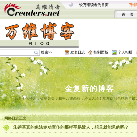
设万维读者为首页
万维
首 页
搜索>>
发表日志
控制面板
个人相册
金复新的博客
忍看十亿神州，效颦苏美；相率八旗劲旅，还我大清！欢迎访问全球最早最
网络日志正文
朱镕基真的象法轮功宣传的那样平易近人，想见就能见的吗？