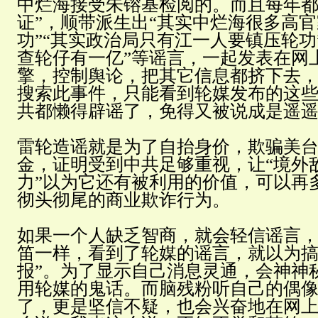
中烂海接受朱镕基检阅的。而且每年都
证”，顺带派生出“其实中烂海很多高
功”“其实政治局只有江一人要镇压轮功
查轮仔有一亿”等谣言，一起发表在网
擎，控制舆论，把其它信息都挤下去
搜索此事件，只能看到轮媒发布的这
共都懒得辟谣了，免得又被说成是遥
雷轮造谣就是为了自抬身价，欺骗美
金，证明受到中共足够重视，让“境外
力”以为它还有被利用的价值，可以再
彻头彻尾的商业欺诈行为。
如果一个人缺乏智商，就会轻信谣言
笛一样，看到了轮媒的谣言，就以为搞
报”。为了显示自己消息灵通，会神神
用轮媒的鬼话。而脑残粉听自己的偶
了，更是坚信不疑，也会兴奋地在网