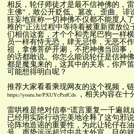
相反，轮仔师徒才是最不信神佛的，雷
主佛”，敢公开贬低、篡改、歪曲、诽
狂妄地宣称一切神佛不仅都不能度人
稚的“正法过程中等待着被重新摆放位
们相信这套，才个个和秃尾巴狗一样
员一样有恃无恐，肆无忌惮，无恶不
祖，拿佛菩萨开涮，不把神佛当回事
的话都敢说。你怎么能说轮仔是信神
都是魔鬼来的，这其中的关系，你芦
可能想得明白呢？
推荐大家看看乘现网友的这个视频，
，相关内容在十
https://youtu.be/PXUYcPzdCds
雷哄稚是绝对信奉“谎言重复一千遍就
已经用实际行动完美地诠释了这句邪
论阵地造谣的重要性，为此让轮仔在
号，声势远远超过中共大外宣。目的