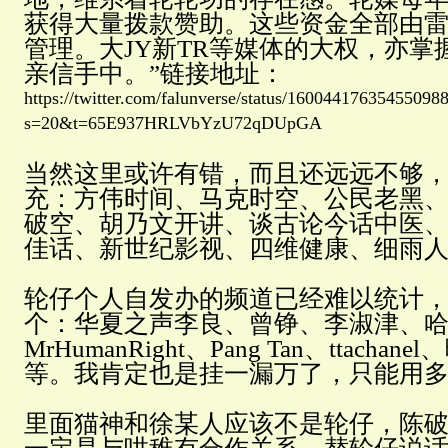
获得大量拨款赞助。这些资金全部由
管理。大JY新TR等媒体的大权，亦掌
亲信手中。”链接地址：
https://twitter.com/falunverse/status/16004417635455098
s=20&t=65E937HRLVbYzU72qDUpGA
当然这里或许有错，而且还远远不够
充：方伟时间、马克时空、公民老黑
破空、胡乃文开讲、谈古论今话中医
佳话、新世纪影视、四维健康、细雨
轮仔个人自发办的频道已经难以统计
个：华夏之声李良、曾铮、李淑津、
MrHumanRight、Pang Tan、ttach
等。我肯定也是挂一漏万了，只能用
里面猫神和徐某人应该不是轮仔，陈