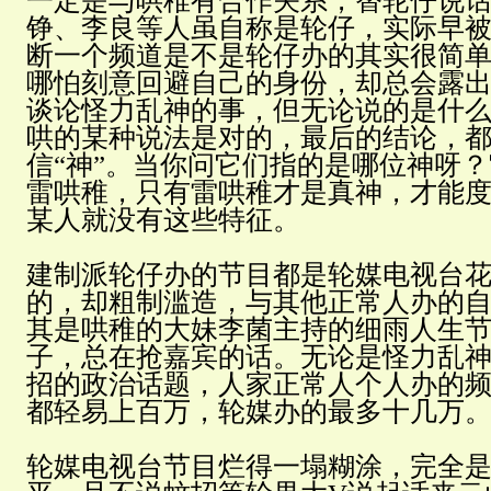
一定是与哄稚有合作关系，替轮仔说
铮、李良等人虽自称是轮仔，实际早
断一个频道是不是轮仔办的其实很简
哪怕刻意回避自己的身份，却总会露
谈论怪力乱神的事，但无论说的是什
哄的某种说法是对的，最后的结论，
信“神”。当你问它们指的是哪位神呀
雷哄稚，只有雷哄稚才是真神，才能
某人就没有这些特征。
建制派轮仔办的节目都是轮媒电视台
的，却粗制滥造，与其他正常人
办的
其是哄稚的大妹李菌主持的细雨人生
子，总在抢嘉宾的话。无论是怪力乱
招的政治话题，人家正常人个人办的
都轻易上百万，轮媒办的最多十几万
轮媒电视台节目烂得一塌糊涂，完全