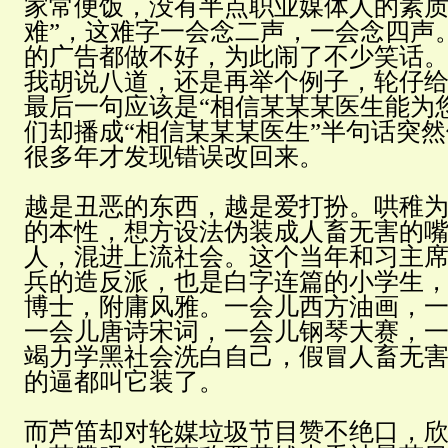
家常便饭，没有半点职业媒体人的素质
难”，这难字一会念二声，一会念四声
的广告都做不好，为此闹了不少笑话
我胡说八道，还是再举个例子，轮仔
最后一句应该是“相信某某某医生能为
们却播成“相信某某某医生”半句话突
很多年才发现错误改回来。
越是丑恶的东西，越是爱打扮。哄稚
的本性，想方设法伪装成人畜无害的
人，混进上流社会。这个当年和习主
兵的造反派，也是白字连篇的小学生
博士，附庸风雅。一会儿西方油画，
一会儿唐诗宋词，一会儿钢琴大赛，
竭力学黑社会洗白自己，假冒人畜无
的逼都叫它装了。
而芦笛却对轮媒垃圾节目赞不绝口，