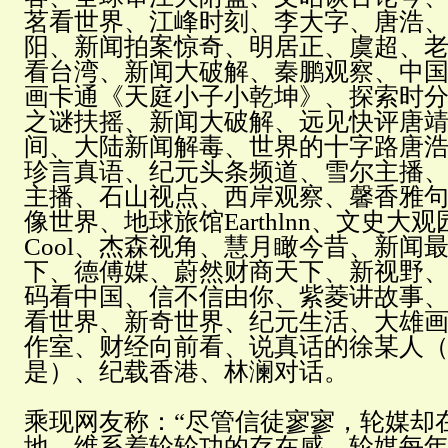
茗看世界、江峰时刻、李大字、唐浩
阳、新闻拍案惊奇、明居正、虞超、
看台湾、新闻大破解、秦鹏观察、中
画卡通《天庭小子小乾坤》、探索时
之谜扶摇、新闻大破解、远见快评唐
间、大陆新闻解毒、世界的十字路唐
珍言真语、纪元头条频道、雪尔主播、役
主播、石山视点、西岸观察、馨香雅
像世界、地球旅馆Earthlnn、文史大
Cool、杰森视角、慧月瞰今昔、新闻
下、德傅媒、蔚然财商天下、新视野
码看中国、信不信由你、紫菱讲故事
看世界、新奇世界、纪元生活、大雄
作室、财经向前看、说真话的徐某人
是）、纪载香港、林澜对话。
乘现网友称：“尽管信徒寥寥，轮媒却
地，维系着轮轮功的存在感。轮媒每