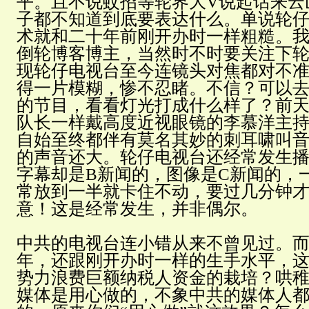
平。且不说蚊招等轮界大V说起话来云
子都不知道到底要表达什么。单说轮
术就和二十年前刚开办时一样粗糙。
倒轮博客博主，当然时不时要关注下
现轮仔电视台至今连镜头对焦都对不
得一片模糊，惨不忍睹。不信？可以
的节目，看看灯光打成什么样了？前
队长一样戴高度近视眼镜的李慕洋主
自始至终都伴有莫名其妙的刺耳啸叫
的声音还大。轮仔电视台还经常发生播
字幕却是B新闻的，图像是C新闻的，
常放到一半就卡住不动，要过几分钟
意！这是经常发生，并非偶尔。
中共的电视台连小错从来不曾见过。
年，还跟刚开办时一样的生手水平，
势力浪费巨额纳税人资金的栽培？哄
媒体是用心做的，不象中共的媒体人