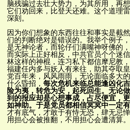
脑残骗过去壮大势力，为其所用，再
它们劝回来，比登天还难。这个道理
深刻。
因为你们想象的东西往往和事实是截
们的判断绝对是错误的。我举个例子
是无神论者，而轮仔们满嘴神呀佛的
而实际上正好相反，中共官员个个迷
林这样的神棍，连习私下都信摩尼教
福建任内多与妖人有来往，助其夺取
党百年来，风风雨雨，无论面临多大
什么昏招，
每次危机来临总能逢凶化
险为夷，转危为安，起死回生。无论
到的报应却是心想事成，占尽便宜，
如神助。于是党员都相信冥冥中一定
才有底气，才敢于有恃无恐，肆无忌
用担心会被推翻，不用担心会遭清算