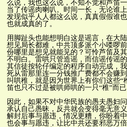
么说，我也这么说，不知不觉和芦笛
当了传谣肉喇叭。时间一长，无论谁
发现似乎人人都这么说，真真假假谁
也就成真的了。
用脚趾头也能想明白这是谣言，在大
想见局长都难，中共顶多派个小喽啰
份哪里是想见就能见的？可怜芦笛及
不明白。雷哄只管造谣，而信谣传谣
其信徒按轮仔编定的程序自动完成，
死从雷那里连一分钱推广费都不会赚
叫哄稚，就是因为世界上有你们这些“
笛也只不过是被哄师哄的一只“稚”而已
因此，如果不对中华民族的愚夫愚妇
承认自己愚昧，反共就会变得毫无意
解封后事与愿违，情况更糟，你盼着
也会事与愿违，让比中共还要邪恶万