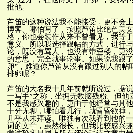
批他。
芦笛的这种说法我不能接受，更不会
博客。哪怕写了，按照芦笛比绝色美女
格，你也会装作从来不曾看见，我等
意义。所以我选择跟帖的方式，进行
论，既没有骂人，也没有带歪楼，更
的意思，完全就事论事。如果说我跟了
卵”，难道你芦笛从没有跟过别人的帖
排卵呢？
芦笛的大名我十几年前就听说过，据说
一写手”之称，坐拥无数脑残粉。但他
不是我感兴趣的，更由于他经常与其
十分无聊，哪怕看几行，就昏昏欲睡
几乎从未拜读。唯独有次我看到他的
词的文章，虽然很长，但我比较感兴