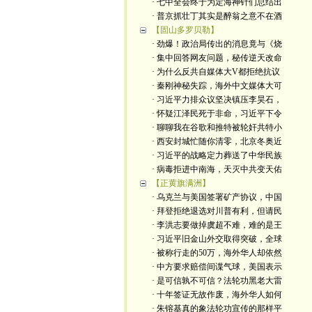
· 七中全会终于为定海神针们总结出
· 普京抓壮丁其实是醉翁之意不在酒
【固山多罗贝勒】
· 劲爆！政治局传出的消息竟与《烧
· 集中回答网友问题，秘传逆天改命
· 为什么反共自媒体大V都拒绝抗议
· 秦刚神秘失踪，海外中文媒体大可
· 习近平力排众议坚决镇压李昊石，
· 怀疑江泽民死于非命，习近平下令
· 聊聊我在谷歌和推特被轮奸共特小
· 西安封城忙随你清零，北京冬奥近
· 习近平的战略定力葬送了中华民族
· 病毒拒进中南海，天灭中共变天佑
【正黄旗满洲】
· 乌克兰与美国签署矿产协议，中国
· 拜登拒绝退选对川普有利，但请民
· 李洪志要做掉虞超不难，难的是王
· 习近平旧金山外交取得突破，全球
· 被称行走的50万，海外华人却依然
· 中方要求赔偿间谍气球，美国表示
· 是可信孰不可信？法轮功黑老大雷
· 十年签证无故作废，海外华人如何
· 朱镕基真的象法轮功宣传的那样平