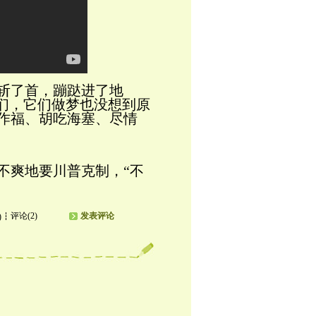
斩了首，蹦跶进了地
”们，它们做梦也没想到原
作福、胡吃海塞、尽情
不爽地要川普克制，“不
评论(2)
发表评论
)