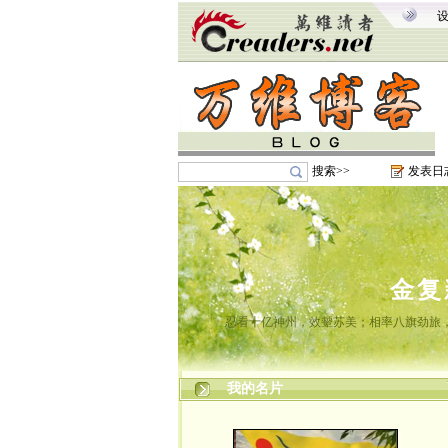
搜索>>
发表日
金复
忍看十亿神州，效颦苏美；相率八旗劲旅
我的名片