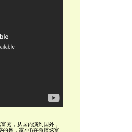
炫富秀，从国内演到国外，
惑的是，露小B在微博炫富