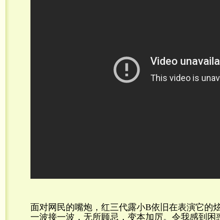
面对网民的嘴炮，红三代露小B依旧在表演它的
一波接一波，无所顾忌，变本加厉。令我感到困