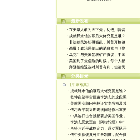
最新发布
· 在美华人敢为天下先，劝进川普晋
· 成就释永信的幕后大佬究竟是谁？
· 非法移民洛杉矶骚乱，川普开枪镇
· 劲爆！政治局传出的消息竟与《烧
· 乌克兰与美国签署矿产协议，中国
· 美国到了最危险的时候，每个人都
· 拜登拒绝退选对川普有利，但请民
分类目录
【牛录额真】
· 成就释永信的幕后大佬究竟是谁？
· 乾坤盗鼠宇宙巨骗李洪志的这段黑
· 美前国安顾问弗林证实李尚福及其
· 传习近平就近期走线问题作出重要
· 中共连打击台独都要抄美国作业，
· 李洪志恶意歪曲《阿弥陀经》中“
· 考验习近平战略定力，调动军队开
· 传中央拟恢复外汇券制度，配合供