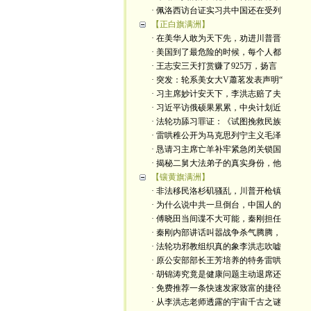
· 佩洛西访台证实习共中国还在受列
【正白旗满洲】
· 在美华人敢为天下先，劝进川普晋
· 美国到了最危险的时候，每个人都
· 王志安三天打赏赚了925万，扬言
· 突发：轮系美女大V蕭茗发表声明“
· 习主席妙计安天下，李洪志赔了夫
· 习近平访俄硕果累累，中央计划近
· 法轮功舔习罪证：《试图挽救民族
· 雷哄稚公开为马克思列宁主义毛泽
· 恳请习主席亡羊补牢紧急闭关锁国
· 揭秘二舅大法弟子的真实身份，他
【镶黄旗满洲】
· 非法移民洛杉矶骚乱，川普开枪镇
· 为什么说中共一旦倒台，中国人的
· 傅晓田当间谍不大可能，秦刚担任
· 秦刚内部讲话叫嚣战争杀气腾腾，
· 法轮功邪教组织真的象李洪志吹嘘
· 原公安部部长王芳培养的特务雷哄
· 胡锦涛究竟是健康问题主动退席还
· 免费推荐一条快速发家致富的捷径
· 从李洪志老师透露的宇宙千古之谜