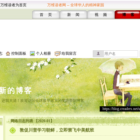
设万维读者为首页
万维读者网 -- 全球华人的精神家园
首 页
新 闻
视 频
博 客
志
控制面板
个人相册
给我留言
新的博客
，还我大清！欢迎访问全球最早最大的复辟帝制博客
https://blog.creaders.net/
网络日志列表 【2020-01】
敦促川普学习朝鲜，立即禁飞中美航班