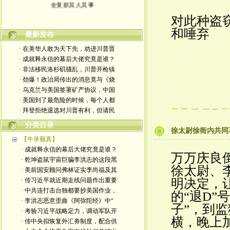
金复新其人其事
对此种盗
和唾弃
最新发布
· 在美华人敢为天下先，劝进川普晋
· 成就释永信的幕后大佬究竟是谁？
· 非法移民洛杉矶骚乱，川普开枪镇
· 劲爆！政治局传出的消息竟与《烧
· 乌克兰与美国签署矿产协议，中国
· 美国到了最危险的时候，每个人都
· 拜登拒绝退选对川普有利，但请民
分类目录
徐太尉徐衙内共同
【牛录额真】
· 成就释永信的幕后大佬究竟是谁？
万
万庆良
· 乾坤盗鼠宇宙巨骗李洪志的这段黑
徐太尉、
· 美前国安顾问弗林证实李尚福及其
· 传习近平就近期走线问题作出重要
明决定，
· 中共连打击台独都要抄美国作业，
的“退D
· 李洪志恶意歪曲《阿弥陀经》中“
子”，到监
· 考验习近平战略定力，调动军队开
横，晚上
· 传中央拟恢复外汇券制度，配合供