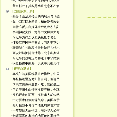
· 七中全会终于为定海神针们总结出
· 普京抓壮丁其实是醉翁之意不在酒
【固山多罗贝勒】
· 劲爆！政治局传出的消息竟与《烧
· 集中回答网友问题，秘传逆天改命
· 为什么反共自媒体大V都拒绝抗议
· 秦刚神秘失踪，海外中文媒体大可
· 习近平力排众议坚决镇压李昊石，
· 怀疑江泽民死于非命，习近平下令
· 聊聊我在谷歌和推特被轮奸共特小
· 西安封城忙随你清零，北京冬奥近
· 习近平的战略定力葬送了中华民族
· 病毒拒进中南海，天灭中共变天佑
【正黄旗满洲】
· 乌克兰与美国签署矿产协议，中国
· 拜登拒绝退选对川普有利，但请民
· 李洪志要做掉虞超不难，难的是王
· 习近平旧金山外交取得突破，全球
· 被称行走的50万，海外华人却依然
· 中方要求赔偿间谍气球，美国表示
· 是可信孰不可信？法轮功黑老大雷
· 十年签证无故作废，海外华人如何
· 朱镕基真的象法轮功宣传的那样平