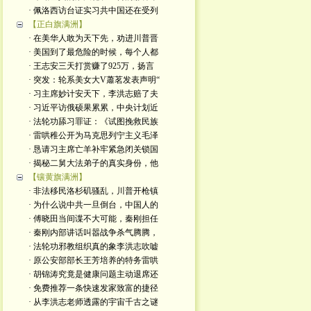
· 佩洛西访台证实习共中国还在受列
【正白旗满洲】
· 在美华人敢为天下先，劝进川普晋
· 美国到了最危险的时候，每个人都
· 王志安三天打赏赚了925万，扬言
· 突发：轮系美女大V蕭茗发表声明“
· 习主席妙计安天下，李洪志赔了夫
· 习近平访俄硕果累累，中央计划近
· 法轮功舔习罪证：《试图挽救民族
· 雷哄稚公开为马克思列宁主义毛泽
· 恳请习主席亡羊补牢紧急闭关锁国
· 揭秘二舅大法弟子的真实身份，他
【镶黄旗满洲】
· 非法移民洛杉矶骚乱，川普开枪镇
· 为什么说中共一旦倒台，中国人的
· 傅晓田当间谍不大可能，秦刚担任
· 秦刚内部讲话叫嚣战争杀气腾腾，
· 法轮功邪教组织真的象李洪志吹嘘
· 原公安部部长王芳培养的特务雷哄
· 胡锦涛究竟是健康问题主动退席还
· 免费推荐一条快速发家致富的捷径
· 从李洪志老师透露的宇宙千古之谜