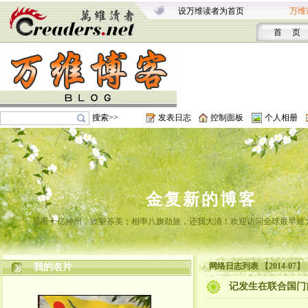
设万维读者为首页
万维
首 页
搜索>>
发表日志
控制面板
个人相册
金复新的博客
忍看十亿神州，效颦苏美；相率八旗劲旅，还我大清！欢迎访问全球最早最
网络日志列表 【2014-07】
我的名片
记发生在联合国门