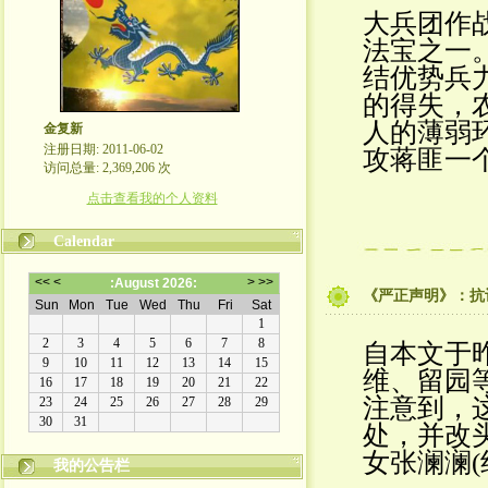
大兵团作
法宝之一
结优势兵
的得失，
人的薄弱
金复新
注册日期: 2011-06-02
攻蒋匪一
访问总量: 2,369,206 次
点击查看我的个人资料
Calendar
《严正声明》：抗
自本文于
维、留园
注意到，
处，并改
女张澜澜(
我的公告栏