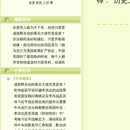
得：“历史
金复新其人其事
最新发布
· 在美华人敢为天下先，劝进川普晋
· 成就释永信的幕后大佬究竟是谁？
· 非法移民洛杉矶骚乱，川普开枪镇
· 劲爆！政治局传出的消息竟与《烧
· 乌克兰与美国签署矿产协议，中国
· 美国到了最危险的时候，每个人都
· 拜登拒绝退选对川普有利，但请民
分类目录
【牛录额真】
· 成就释永信的幕后大佬究竟是谁？
· 乾坤盗鼠宇宙巨骗李洪志的这段黑
· 美前国安顾问弗林证实李尚福及其
· 传习近平就近期走线问题作出重要
· 中共连打击台独都要抄美国作业，
· 李洪志恶意歪曲《阿弥陀经》中“
· 考验习近平战略定力，调动军队开
· 传中央拟恢复外汇券制度，配合供