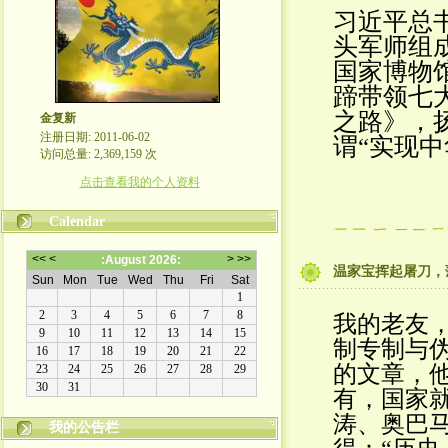
习近平总
头军师组
国家博物
蹄带领七
之路》，
金复新
注册日期: 2011-06-02
谓“实现
访问总量: 2,369,159 次
点击查看我的个人资料
Calendar
温家宝挥起屠刀，
我的老友
制专制与
的文章，
有，国家
涛、奥巴
我的公告栏