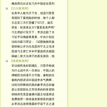
· 佩洛西访台证实习共中国还在受列
【正白旗满洲】
· 在美华人敢为天下先，劝进川普晋
· 美国到了最危险的时候，每个人都
· 王志安三天打赏赚了925万，扬言
· 突发：轮系美女大V蕭茗发表声明“
· 习主席妙计安天下，李洪志赔了夫
· 习近平访俄硕果累累，中央计划近
· 法轮功舔习罪证：《试图挽救民族
· 雷哄稚公开为马克思列宁主义毛泽
· 恳请习主席亡羊补牢紧急闭关锁国
· 揭秘二舅大法弟子的真实身份，他
【镶黄旗满洲】
· 非法移民洛杉矶骚乱，川普开枪镇
· 为什么说中共一旦倒台，中国人的
· 傅晓田当间谍不大可能，秦刚担任
· 秦刚内部讲话叫嚣战争杀气腾腾，
· 法轮功邪教组织真的象李洪志吹嘘
· 原公安部部长王芳培养的特务雷哄
· 胡锦涛究竟是健康问题主动退席还
· 免费推荐一条快速发家致富的捷径
· 从李洪志老师透露的宇宙千古之谜