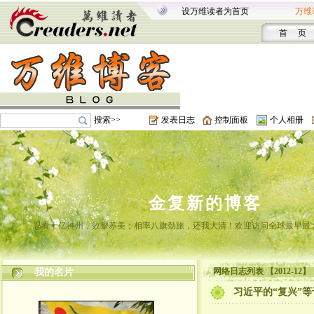
设万维读者为首页
万维
首 页
搜索>>
发表日志
控制面板
个人相册
金复新的博客
忍看十亿神州，效颦苏美；相率八旗劲旅，还我大清！欢迎访问全球最早最
网络日志列表 【2012-12】
我的名片
习近平的“复兴”等