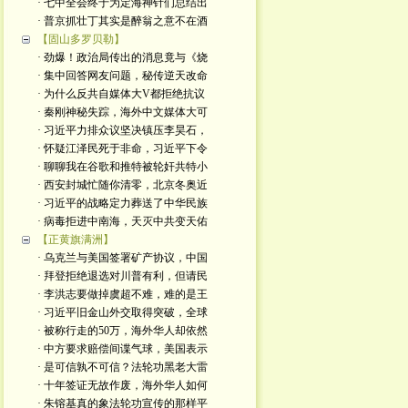
· 七中全会终于为定海神针们总结出
· 普京抓壮丁其实是醉翁之意不在酒
【固山多罗贝勒】
· 劲爆！政治局传出的消息竟与《烧
· 集中回答网友问题，秘传逆天改命
· 为什么反共自媒体大V都拒绝抗议
· 秦刚神秘失踪，海外中文媒体大可
· 习近平力排众议坚决镇压李昊石，
· 怀疑江泽民死于非命，习近平下令
· 聊聊我在谷歌和推特被轮奸共特小
· 西安封城忙随你清零，北京冬奥近
· 习近平的战略定力葬送了中华民族
· 病毒拒进中南海，天灭中共变天佑
【正黄旗满洲】
· 乌克兰与美国签署矿产协议，中国
· 拜登拒绝退选对川普有利，但请民
· 李洪志要做掉虞超不难，难的是王
· 习近平旧金山外交取得突破，全球
· 被称行走的50万，海外华人却依然
· 中方要求赔偿间谍气球，美国表示
· 是可信孰不可信？法轮功黑老大雷
· 十年签证无故作废，海外华人如何
· 朱镕基真的象法轮功宣传的那样平