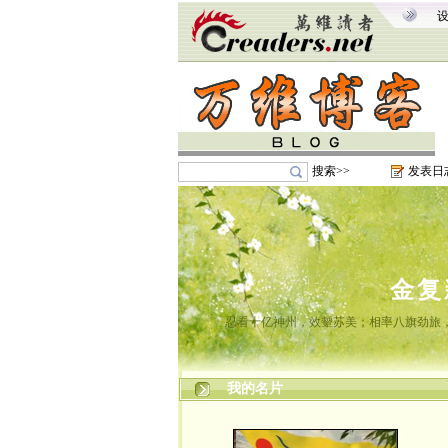
搜索>>
发表日
金复
忍看十亿神州，效颦苏美；相率八旗劲旅
我的名片