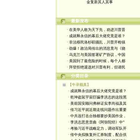
最新发布
· 在美华人敢为天下先，劝进川普晋
· 成就释永信的幕后大佬究竟是谁？
· 非法移民洛杉矶骚乱，川普开枪镇
· 劲爆！政治局传出的消息竟与《烧
· 乌克兰与美国签署矿产协议，中国
· 美国到了最危险的时候，每个人都
· 拜登拒绝退选对川普有利，但请民
分类目录
【牛录额真】
· 成就释永信的幕后大佬究竟是谁？
· 乾坤盗鼠宇宙巨骗李洪志的这段黑
· 美前国安顾问弗林证实李尚福及其
· 传习近平就近期走线问题作出重要
· 中共连打击台独都要抄美国作业，
· 李洪志恶意歪曲《阿弥陀经》中“
· 考验习近平战略定力，调动军队开
· 传中央拟恢复外汇券制度，配合供