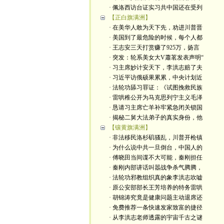
· 佩洛西访台证实习共中国还在受列
【正白旗满洲】
· 在美华人敢为天下先，劝进川普晋
· 美国到了最危险的时候，每个人都
· 王志安三天打赏赚了925万，扬言
· 突发：轮系美女大V蕭茗发表声明“
· 习主席妙计安天下，李洪志赔了夫
· 习近平访俄硕果累累，中央计划近
· 法轮功舔习罪证：《试图挽救民族
· 雷哄稚公开为马克思列宁主义毛泽
· 恳请习主席亡羊补牢紧急闭关锁国
· 揭秘二舅大法弟子的真实身份，他
【镶黄旗满洲】
· 非法移民洛杉矶骚乱，川普开枪镇
· 为什么说中共一旦倒台，中国人的
· 傅晓田当间谍不大可能，秦刚担任
· 秦刚内部讲话叫嚣战争杀气腾腾，
· 法轮功邪教组织真的象李洪志吹嘘
· 原公安部部长王芳培养的特务雷哄
· 胡锦涛究竟是健康问题主动退席还
· 免费推荐一条快速发家致富的捷径
· 从李洪志老师透露的宇宙千古之谜