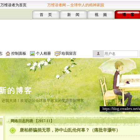
设万维读者为首页
万维读者网 -- 全球华人的精神家园
首 页
新 闻
视 频
博 客
志
控制面板
个人相册
给我留言
新的博客
，还我大清！欢迎访问全球最早最大的复辟帝制博客
https://blog.creaders.net/
网络日志列表 【2017-11】
唐柏桥骗捐无罪，孙中山乱伦何辜？（痛批辛灏年）