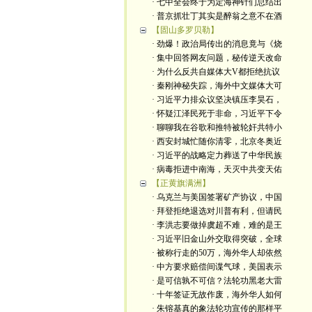
· 七中全会终于为定海神针们总结出
· 普京抓壮丁其实是醉翁之意不在酒
【固山多罗贝勒】
· 劲爆！政治局传出的消息竟与《烧
· 集中回答网友问题，秘传逆天改命
· 为什么反共自媒体大V都拒绝抗议
· 秦刚神秘失踪，海外中文媒体大可
· 习近平力排众议坚决镇压李昊石，
· 怀疑江泽民死于非命，习近平下令
· 聊聊我在谷歌和推特被轮奸共特小
· 西安封城忙随你清零，北京冬奥近
· 习近平的战略定力葬送了中华民族
· 病毒拒进中南海，天灭中共变天佑
【正黄旗满洲】
· 乌克兰与美国签署矿产协议，中国
· 拜登拒绝退选对川普有利，但请民
· 李洪志要做掉虞超不难，难的是王
· 习近平旧金山外交取得突破，全球
· 被称行走的50万，海外华人却依然
· 中方要求赔偿间谍气球，美国表示
· 是可信孰不可信？法轮功黑老大雷
· 十年签证无故作废，海外华人如何
· 朱镕基真的象法轮功宣传的那样平