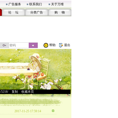
广告服务
联系我们
关于万维
论 坛
分类广告
购 物
帮助
退出
u/5218/
>
复制
>
收藏本页
2017-11-25 17:59:14