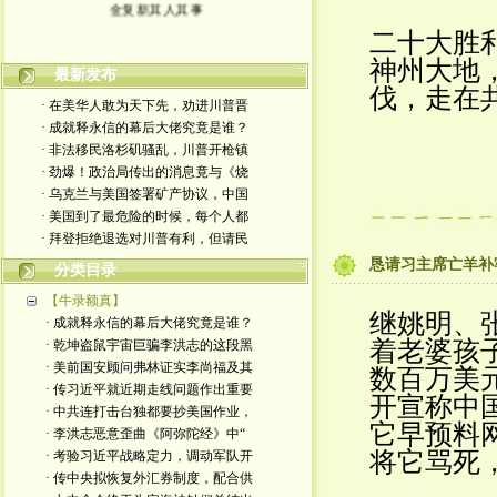
金复新其人其事
二十大胜
神州大地
最新发布
伐，走在
· 在美华人敢为天下先，劝进川普晋
· 成就释永信的幕后大佬究竟是谁？
· 非法移民洛杉矶骚乱，川普开枪镇
· 劲爆！政治局传出的消息竟与《烧
· 乌克兰与美国签署矿产协议，中国
· 美国到了最危险的时候，每个人都
· 拜登拒绝退选对川普有利，但请民
恳请习主席亡羊补
分类目录
【牛录额真】
继姚明、
· 成就释永信的幕后大佬究竟是谁？
着老婆孩
· 乾坤盗鼠宇宙巨骗李洪志的这段黑
· 美前国安顾问弗林证实李尚福及其
数百万美
· 传习近平就近期走线问题作出重要
开宣称中
· 中共连打击台独都要抄美国作业，
它早预料
· 李洪志恶意歪曲《阿弥陀经》中“
将它骂死
· 考验习近平战略定力，调动军队开
· 传中央拟恢复外汇券制度，配合供