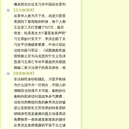
· 佩洛西访台证实习共中国还在受列
【正白旗满洲】
· 在美华人敢为天下先，劝进川普晋
· 美国到了最危险的时候，每个人都
· 王志安三天打赏赚了925万，扬言
· 突发：轮系美女大V蕭茗发表声明“
· 习主席妙计安天下，李洪志赔了夫
· 习近平访俄硕果累累，中央计划近
· 法轮功舔习罪证：《试图挽救民族
· 雷哄稚公开为马克思列宁主义毛泽
· 恳请习主席亡羊补牢紧急闭关锁国
· 揭秘二舅大法弟子的真实身份，他
【镶黄旗满洲】
· 非法移民洛杉矶骚乱，川普开枪镇
· 为什么说中共一旦倒台，中国人的
· 傅晓田当间谍不大可能，秦刚担任
· 秦刚内部讲话叫嚣战争杀气腾腾，
· 法轮功邪教组织真的象李洪志吹嘘
· 原公安部部长王芳培养的特务雷哄
· 胡锦涛究竟是健康问题主动退席还
· 免费推荐一条快速发家致富的捷径
· 从李洪志老师透露的宇宙千古之谜