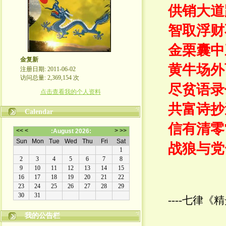
供销大道
智取浮财
金栗囊中
金复新
黄牛场外
注册日期: 2011-06-02
访问总量: 2,369,154 次
尽贫语录
点击查看我的个人资料
共富诗抄
Calendar
信有清零
战狼与党
----七律《
我的公告栏