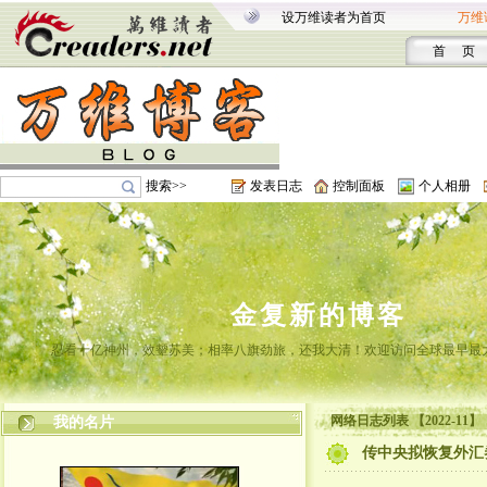
设万维读者为首页
万维
首 页
搜索>>
发表日志
控制面板
个人相册
金复新的博客
忍看十亿神州，效颦苏美；相率八旗劲旅，还我大清！欢迎访问全球最早最
网络日志列表 【2022-11】
我的名片
传中央拟恢复外汇