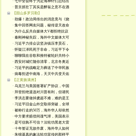
· 七中全会终于为定海神针们总结出
· 普京抓壮丁其实是醉翁之意不在酒
【固山多罗贝勒】
· 劲爆！政治局传出的消息竟与《烧
· 集中回答网友问题，秘传逆天改命
· 为什么反共自媒体大V都拒绝抗议
· 秦刚神秘失踪，海外中文媒体大可
· 习近平力排众议坚决镇压李昊石，
· 怀疑江泽民死于非命，习近平下令
· 聊聊我在谷歌和推特被轮奸共特小
· 西安封城忙随你清零，北京冬奥近
· 习近平的战略定力葬送了中华民族
· 病毒拒进中南海，天灭中共变天佑
【正黄旗满洲】
· 乌克兰与美国签署矿产协议，中国
· 拜登拒绝退选对川普有利，但请民
· 李洪志要做掉虞超不难，难的是王
· 习近平旧金山外交取得突破，全球
· 被称行走的50万，海外华人却依然
· 中方要求赔偿间谍气球，美国表示
· 是可信孰不可信？法轮功黑老大雷
· 十年签证无故作废，海外华人如何
· 朱镕基真的象法轮功宣传的那样平