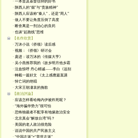
· 一本普及基督信仰的好书
· 陕西人的“倔”与“贵族精神”
· 陕西人应该称“秦人”，还是“周人”
· 做人不要让角度压倒了高度
· 断舍离是一剂治心的良药
· 也谈“起跑线”思维
【名作欣赏】
· 万沐小说《侨领》读后感
· 视频：《侨领》研讨会
· 庞进：读万沐的《传媒大亨》
· 吴小燕推荐我的《故乡明月他乡霜
· 泣血惊呼 丹心精诚——李白《远别
· 轉載一篇好文 《太上感應篇直講
· 悼亡词的绝唱
· 大宋王朝凄哀的挽歌
【政治評論】
· 应该怎样看哈梅内伊被炸死呢？
· “海外骗华势力”很可怕
· 恐怖独裁者不配享有地缘政治安全
· 北京真会“解放台湾”吗？
· 美国的老人政治很危险
· 说说中国的共产民族主义
· “中国左派”≠“普世左派”