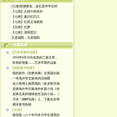
· [七律]荷塘夜色，追忆昔年学生时
· 【七绝】久晴乍雨有作
· 【七绝】夏日忆巴江
· 【七绝】忆民主湖观荷
· 【五绝】纪梦
· ​【七律】清明思父
· 又是端阳，又是端阳
分类目录
【万沐早期作品集】
· 2010年9月10月发表的三篇文章，
· 听风听雨集——万沐早期作品集
【我的新书销售】
· 我的新作《别梦依稀》在美国出版
· 一本海外华文媒体的活画图
· 吴小燕博士推荐我的《故乡明月他
· 反映海外华文媒体的长篇小说《传
· 反映北美侨领情色生活的小说—《
· 万沐《湖畔论政》上、下集在全球
· 萬沐新书热销
【小说】
· 桃花落（八十年代末大学生凄美的