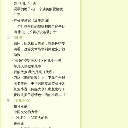
· 梨 花 魂（小说）
· 凋零的栀子花(一个凄美的爱情故
· 二王
· 在长安酒家（故事新编)
· 一个打领带的副教授和两个穿牛仔
· 海 那 边（长篇小说连载）十二、
【微博】
· 请问：纪念抗日先烈，就是拥护专
· 请看，这篇文章能拿到共党多少钱
· 游狗
· “侨领”控制华人社区的几个手段
· 平凡人就做平凡事
· 我的故乡 我的月亮（代序）
· 万沐《湖畔论政》上、下集在全球
· 著名作家、中华民国立法委员许之
· 长篇小说《传媒大亨》出版发行了
· 反映北美侨领情色生活的小说—《
【文化评论】
· 拍马者戒！
· 中国文化的力量
· 《七月》，我家乡的歌
· 说生命