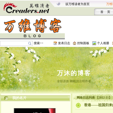
设万维读者为首页
万维
首 页
搜索>>
发表日志
控制面板
个人相册
万沐的博客
全部原創 轉載請注明作者
网络日志列表 【2012-11】
我的名片
香港——祖国归来