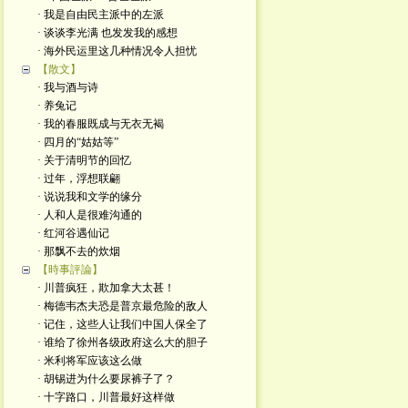
· 我是自由民主派中的左派
· 谈谈李光满 也发发我的感想
· 海外民运里这几种情况令人担忧
【散文】
· 我与酒与诗
· 养兔记
· 我的春服既成与无衣无褐
· 四月的“姑姑等”
· 关于清明节的回忆
· 过年，浮想联翩
· 说说我和文学的缘分
· 人和人是很难沟通的
· 红河谷遇仙记
· 那飘不去的炊烟
【時事評論】
· 川普疯狂，欺加拿大太甚！
· 梅德韦杰夫恐是普京最危险的敌人
· 记住，这些人让我们中国人保全了
· 谁给了徐州各级政府这么大的胆子
· 米利将军应该这么做
· 胡锡进为什么要尿裤子了？
· 十字路口，川普最好这样做