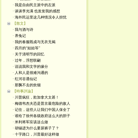
· 我是自由民主派中的左派
· 谈谈李光满 也发发我的感想
· 海外民运里这几种情况令人担忧
【散文】
· 我与酒与诗
· 养兔记
· 我的春服既成与无衣无褐
· 四月的“姑姑等”
· 关于清明节的回忆
· 过年，浮想联翩
· 说说我和文学的缘分
· 人和人是很难沟通的
· 红河谷遇仙记
· 那飘不去的炊烟
【時事評論】
· 川普疯狂，欺加拿大太甚！
· 梅德韦杰夫恐是普京最危险的敌人
· 记住，这些人让我们中国人保全了
· 谁给了徐州各级政府这么大的胆子
· 米利将军应该这么做
· 胡锡进为什么要尿裤子了？
· 十字路口，川普最好这样做