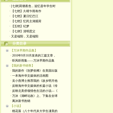
· [七律]荷塘夜色，追忆昔年学生时
· 【七绝】久晴乍雨有作
· 【七绝】夏日忆巴江
· 【七绝】忆民主湖观荷
· 【五绝】纪梦
· ​【七律】清明思父
· 又是端阳，又是端阳
分类目录
【万沐早期作品集】
· 2010年9月10月发表的三篇文章，
· 听风听雨集——万沐早期作品集
【我的新书销售】
· 我的新作《别梦依稀》在美国出版
· 一本海外华文媒体的活画图
· 吴小燕博士推荐我的《故乡明月他
· 反映海外华文媒体的长篇小说《传
· 反映北美侨领情色生活的小说—《
· 万沐《湖畔论政》上、下集在全球
· 萬沐新书热销
【小说】
· 桃花落（八十年代末大学生凄美的