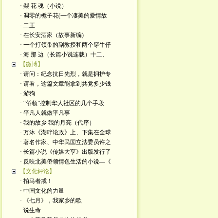
· 梨 花 魂（小说）
· 凋零的栀子花(一个凄美的爱情故
· 二王
· 在长安酒家（故事新编)
· 一个打领带的副教授和两个穿牛仔
· 海 那 边（长篇小说连载）十二、
【微博】
· 请问：纪念抗日先烈，就是拥护专
· 请看，这篇文章能拿到共党多少钱
· 游狗
· “侨领”控制华人社区的几个手段
· 平凡人就做平凡事
· 我的故乡 我的月亮（代序）
· 万沐《湖畔论政》上、下集在全球
· 著名作家、中华民国立法委员许之
· 长篇小说《传媒大亨》出版发行了
· 反映北美侨领情色生活的小说—《
【文化评论】
· 拍马者戒！
· 中国文化的力量
· 《七月》，我家乡的歌
· 说生命