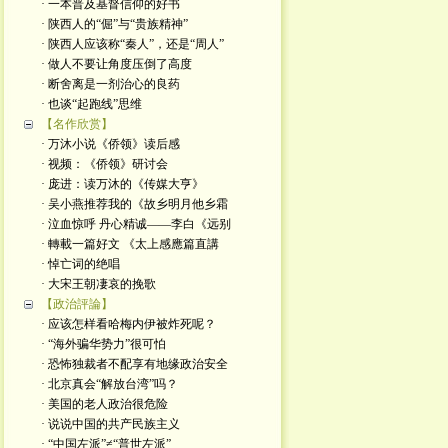
· 一本普及基督信仰的好书
· 陕西人的“倔”与“贵族精神”
· 陕西人应该称“秦人”，还是“周人”
· 做人不要让角度压倒了高度
· 断舍离是一剂治心的良药
· 也谈“起跑线”思维
【名作欣赏】
· 万沐小说《侨领》读后感
· 视频：《侨领》研讨会
· 庞进：读万沐的《传媒大亨》
· 吴小燕推荐我的《故乡明月他乡霜
· 泣血惊呼 丹心精诚——李白《远别
· 轉載一篇好文 《太上感應篇直講
· 悼亡词的绝唱
· 大宋王朝凄哀的挽歌
【政治評論】
· 应该怎样看哈梅内伊被炸死呢？
· “海外骗华势力”很可怕
· 恐怖独裁者不配享有地缘政治安全
· 北京真会“解放台湾”吗？
· 美国的老人政治很危险
· 说说中国的共产民族主义
· “中国左派”≠“普世左派”