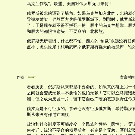
乌克兰作战”。欧盟、美国对俄罗斯无可奈何！
俄罗斯被北约逼到了墙角。如果乌克兰加入北约，北约就
导弹发射架，俨然西方兵临俄罗斯城下。到那时，俄罗斯
了，于是现在就不得不拼死一搏！胆小的乌克兰想靠上胆
和胆大的都惧怕这头—不要命的—北极熊。
俄罗斯无所畏惧，什么都不怕。西方的“制裁”永远没有任
点小，虎头蛇尾！想动武吗？俄罗斯有强大的核武库，谁
作者：
must
留言时间：20
看看历史，俄罗斯从来都是不要命的。如果真的碰上另一
之间就会变成无赖—不要命的也怕无赖！它可以立马摧毁
洲，使之成为废墟一片，留下它自己广袤的苍凉原野任你
俄罗斯是不可征服的。拿破仑没有征服俄罗斯。希特勒没
斯从来没有作过亡国奴。
政治和社会制度不可能改变一个民族的性格（民性）。无
何变迁，统治不要命的俄罗斯者，必定是个无赖。否则驾