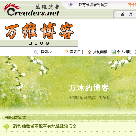
设万维读者为首页
万维
首 页
搜索>>
发表日志
控制面板
个人相册
万沐的博客
全部原創 轉載請注明作者
网络日志正文
恐怖独裁者不配享有地缘政治安全