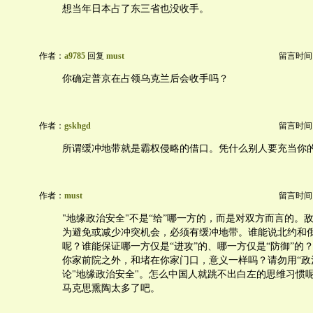
想当年日本占了东三省也没收手。
作者：
a9785
回复
must
留言时间：20
你确定普京在占领乌克兰后会收手吗？
作者：
gskhgd
留言时间：20
所谓缓冲地带就是霸权侵略的借口。凭什么别人要充当你
作者：
must
留言时间：20
"地缘政治安全"不是“给”哪一方的，而是对双方而言的。
为避免或减少冲突机会，必须有缓冲地带。谁能说北约和
呢？谁能保证哪一方仅是“进攻”的、哪一方仅是“防御”的
你家前院之外，和堵在你家门口，意义一样吗？请勿用“政
论"地缘政治安全"。怎么中国人就跳不出白左的思维习惯
马克思熏陶太多了吧。