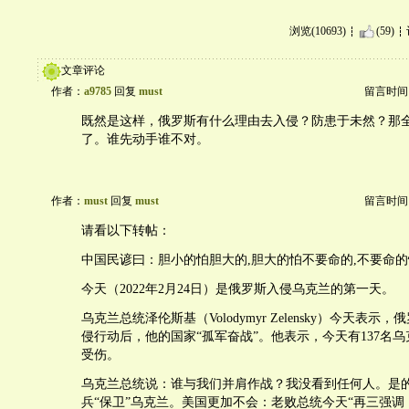
浏览(10693)
(59)
文章评论
作者：
a9785
回复
must
留言时间：20
既然是这样，俄罗斯有什么理由去入侵？防患于未然？那
了。谁先动手谁不对。
作者：
must
回复
must
留言时间：20
请看以下转帖：
中国民谚曰：胆小的怕胆大的,胆大的怕不要命的,不要命的
今天（2022年2月24日）是俄罗斯入侵乌克兰的第一天。
乌克兰总统泽伦斯基（Volodymyr Zelensky）今天表
侵行动后，他的国家“孤军奋战”。他表示，今天有137名乌
受伤。
乌克兰总统说：谁与我们并肩作战？我没看到任何人。是
兵“保卫”乌克兰。美国更加不会：老败总统今天“再三强