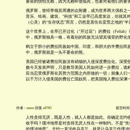
要命的惧怕无赖，因为无赖即使临死，也要对着他们的要
俄罗斯，曾经带领其周遭的众附庸，成为世界两大强权之
音乐、绘画、建筑、“科技”和工业早已高度发达，但就其
（心灵）的“生存状态”而言，仍然是居住在蛮荒之地的“半
这个世界上，在早已开过化（“开过花”）的费拉（Fellah
中，俄罗斯独具一格，有着别的民族无法望其项背的野化
鹤立于胆小的费拉民族如中国、印度，和胆大的半费拉民
中，俄罗斯就是一头不要命的熊。
美国已经被诸费拉民族没有硝烟的入侵深度费拉化。深受
败今天发表声明，只是教导美国人民如何进一步费拉，诡称“
应当忍受俄罗斯在其势力范围之内所做的一切；就像人们
以千万计入侵美国的费拉亡国奴民，把美国拖入费拉深渊
作者：
must
回复
a9785
留言时间：20
人性贪得无厌，既是人性，就人人都是如此。你确定北约
收手吗？缓冲地带是对贪得无厌人性在一种制约。不是“凭
的缓冲地带”，北约一直没收乌克兰，就是让乌克兰作缓冲