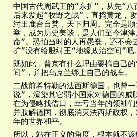
中国古代周武王的“东扩”，从先“八
后来发起“牧野之战”，直捣黄龙，
纣王鹿台自焚，天下归周。完全是顺
举，成为历史美谈，是人们至今津津
命”。恐怕当时的人再愚蠢，还不会
扩”没有给殷纣王“地缘政治空间”吧
既如此，普京有什么理由要搞自己的
间”，并把乌克兰绑上自己的战车。
二战前希特勒的法西斯德国，也曾一
说”，渲染其它弱小国家对德国的威
在为侵略找借口，幸亏当年的领袖们
并肢解德国，彻底消灭法西斯政权，
年的世界和平。
所以，站在正义的角度，根本就不该