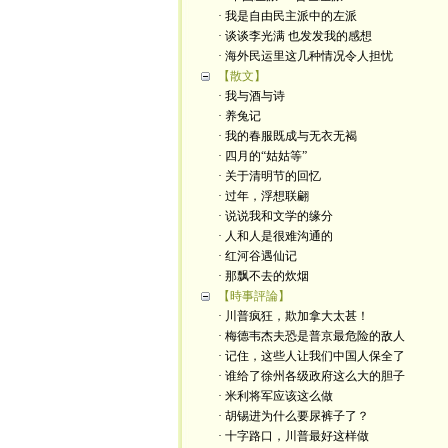
· 我是自由民主派中的左派
· 谈谈李光满 也发发我的感想
· 海外民运里这几种情况令人担忧
【散文】
· 我与酒与诗
· 养兔记
· 我的春服既成与无衣无褐
· 四月的“姑姑等”
· 关于清明节的回忆
· 过年，浮想联翩
· 说说我和文学的缘分
· 人和人是很难沟通的
· 红河谷遇仙记
· 那飘不去的炊烟
【時事評論】
· 川普疯狂，欺加拿大太甚！
· 梅德韦杰夫恐是普京最危险的敌人
· 记住，这些人让我们中国人保全了
· 谁给了徐州各级政府这么大的胆子
· 米利将军应该这么做
· 胡锡进为什么要尿裤子了？
· 十字路口，川普最好这样做