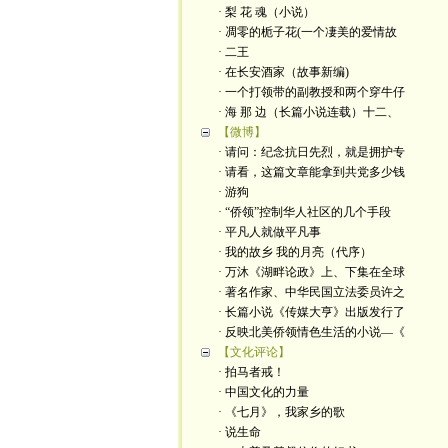
· 梨 花 魂（小说）
· 凋零的栀子花(一个凄美的爱情故
· 二王
· 在长安酒家（故事新编)
· 一个打领带的副教授和两个穿牛仔
· 海 那 边（长篇小说连载）十二、
【微博】
· 请问：纪念抗日先烈，就是拥护专
· 请看，这篇文章能拿到共党多少钱
· 游狗
· “侨领”控制华人社区的几个手段
· 平凡人就做平凡事
· 我的故乡 我的月亮（代序）
· 万沐《湖畔论政》上、下集在全球
· 著名作家、中华民国立法委员许之
· 长篇小说《传媒大亨》出版发行了
· 反映北美侨领情色生活的小说—《
【文化评论】
· 拍马者戒！
· 中国文化的力量
· 《七月》，我家乡的歌
· 说生命