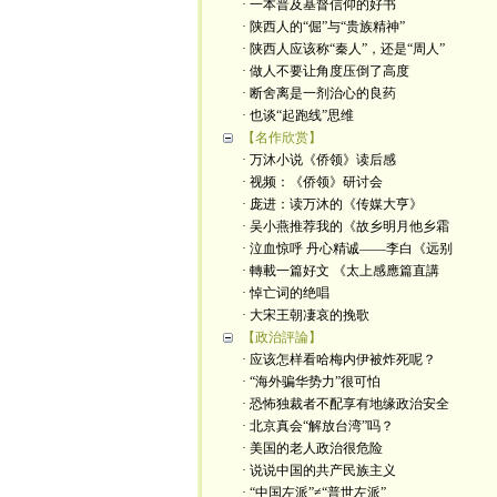
· 一本普及基督信仰的好书
· 陕西人的“倔”与“贵族精神”
· 陕西人应该称“秦人”，还是“周人”
· 做人不要让角度压倒了高度
· 断舍离是一剂治心的良药
· 也谈“起跑线”思维
【名作欣赏】
· 万沐小说《侨领》读后感
· 视频：《侨领》研讨会
· 庞进：读万沐的《传媒大亨》
· 吴小燕推荐我的《故乡明月他乡霜
· 泣血惊呼 丹心精诚——李白《远别
· 轉載一篇好文 《太上感應篇直講
· 悼亡词的绝唱
· 大宋王朝凄哀的挽歌
【政治評論】
· 应该怎样看哈梅内伊被炸死呢？
· “海外骗华势力”很可怕
· 恐怖独裁者不配享有地缘政治安全
· 北京真会“解放台湾”吗？
· 美国的老人政治很危险
· 说说中国的共产民族主义
· “中国左派”≠“普世左派”