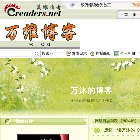
设万维读者为首页
万维
首 页
搜索>>
发表日志
控制面板
个人相册
万沐的博客
全部原創 轉載請注明作者
网络日志列表 【2024-09】
我的名片
庞进：读万沐的《