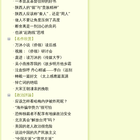
· 一本普及基督信仰的好书
· 陕西人的“倔”与“贵族精神”
· 陕西人应该称“秦人”，还是“周人”
· 做人不要让角度压倒了高度
· 断舍离是一剂治心的良药
· 也谈“起跑线”思维
【名作欣赏】
· 万沐小说《侨领》读后感
· 视频：《侨领》研讨会
· 庞进：读万沐的《传媒大亨》
· 吴小燕推荐我的《故乡明月他乡霜
· 泣血惊呼 丹心精诚——李白《远别
· 轉載一篇好文 《太上感應篇直講
· 悼亡词的绝唱
· 大宋王朝凄哀的挽歌
【政治評論】
· 应该怎样看哈梅内伊被炸死呢？
· “海外骗华势力”很可怕
· 恐怖独裁者不配享有地缘政治安全
· 北京真会“解放台湾”吗？
· 美国的老人政治很危险
· 说说中国的共产民族主义
· “中国左派”≠“普世左派”