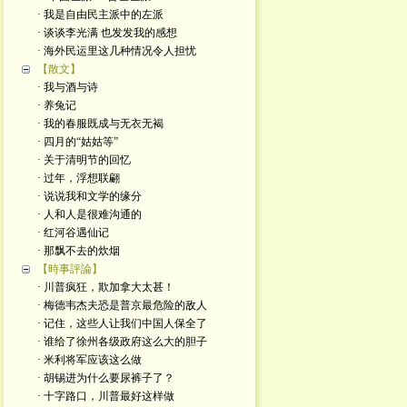
· 我是自由民主派中的左派
· 谈谈李光满 也发发我的感想
· 海外民运里这几种情况令人担忧
【散文】
· 我与酒与诗
· 养兔记
· 我的春服既成与无衣无褐
· 四月的“姑姑等”
· 关于清明节的回忆
· 过年，浮想联翩
· 说说我和文学的缘分
· 人和人是很难沟通的
· 红河谷遇仙记
· 那飘不去的炊烟
【時事評論】
· 川普疯狂，欺加拿大太甚！
· 梅德韦杰夫恐是普京最危险的敌人
· 记住，这些人让我们中国人保全了
· 谁给了徐州各级政府这么大的胆子
· 米利将军应该这么做
· 胡锡进为什么要尿裤子了？
· 十字路口，川普最好这样做