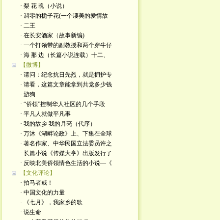
· 梨 花 魂（小说）
· 凋零的栀子花(一个凄美的爱情故
· 二王
· 在长安酒家（故事新编)
· 一个打领带的副教授和两个穿牛仔
· 海 那 边（长篇小说连载）十二、
【微博】
· 请问：纪念抗日先烈，就是拥护专
· 请看，这篇文章能拿到共党多少钱
· 游狗
· “侨领”控制华人社区的几个手段
· 平凡人就做平凡事
· 我的故乡 我的月亮（代序）
· 万沐《湖畔论政》上、下集在全球
· 著名作家、中华民国立法委员许之
· 长篇小说《传媒大亨》出版发行了
· 反映北美侨领情色生活的小说—《
【文化评论】
· 拍马者戒！
· 中国文化的力量
· 《七月》，我家乡的歌
· 说生命