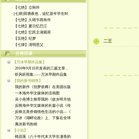
· 【七绝】立秋吟
· [七律]荷塘夜色，追忆昔年学生时
· 【七绝】久晴乍雨有作
· 【七绝】夏日忆巴江
· 【七绝】忆民主湖观荷
· 【五绝】纪梦
二王
· ​【七律】清明思父
分类目录
【万沐早期作品集】
· 2010年9月10月发表的三篇文章，
· 听风听雨集——万沐早期作品集
【我的新书销售】
· 我的新作《别梦依稀》在美国出版
· 一本海外华文媒体的活画图
· 吴小燕博士推荐我的《故乡明月他
· 反映海外华文媒体的长篇小说《传
· 反映北美侨领情色生活的小说—《
· 万沐《湖畔论政》上、下集在全球
· 萬沐新书热销
【小说】
· 桃花落（八十年代末大学生凄美的