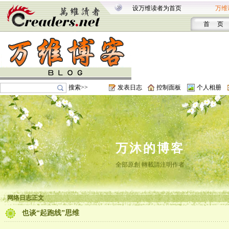
设万维读者为首页
万维
首 页
搜索>>
发表日志
控制面板
个人相册
万沐的博客
全部原創 轉載請注明作者
网络日志正文
也谈“起跑线”思维