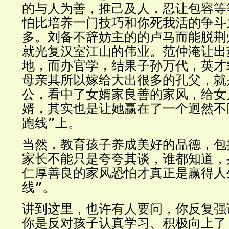
的与人为善，推己及人，忍让包容等
怕比培养一门技巧和你死我活的争斗
多。刘备不辞妨主的的卢马而能脱荆
就光复汉室江山的伟业。范仲淹让出
地，而办官学，结果子孙万代，英才
母亲其所以嫁给大出很多的孔父，就
公，看中了女婿家良善的家风，给女
婿，其实也是让她赢在了一个迥然不
跑线”上。
当然，教育孩子养成美好的品德，包
家长不能只是夸夸其谈，谁都知道，
仁厚善良的家风恐怕才真正是赢得人
线”。
讲到这里，也许有人要问，你反复强
你是反对孩子认真学习、积极向上了