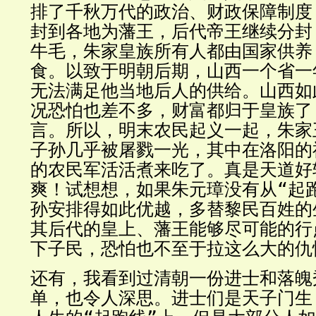
排了千秋万代的政治、财政保障制度
封到各地为藩王，后代帝王继续分封
牛毛，朱家皇族所有人都由国家供养
食。以致于明朝后期，山西一个省一
无法满足他当地后人的供给。山西如
况恐怕也差不多，财富都归于皇族了
言。所以，明末农民起义一起，朱家
子孙几乎被屠戮一光，其中在洛阳的
的农民军活活煮来吃了。真是天道好
爽！试想想，如果朱元璋没有从“起
孙安排得如此优越，多替黎民百姓的
其后代的皇上、藩王能够尽可能的行
下子民，恐怕也不至于拉这么大的仇
还有，我看到过清朝一份进士和落魄
单，也令人深思。进士们是天子门生