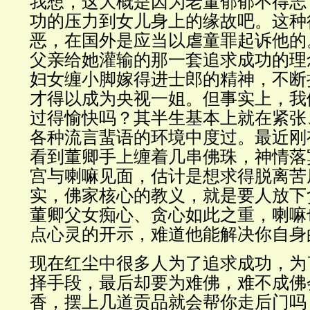
我想，这大概是因为老董郁郁不得志
功的压力到女儿身上的缘故吧。这种
恶，在国外是应当以虐童罪起诉他的
父亲给她灌输的那一套追求成功的理
妇女缠小脚嫁得进士郎的精神，不断
才得以成为央视一姐。但事实上，我
过得愉快吗？其半生基本上就在紧张
各种流言蜚语的环境中度过。最近刚
看到董卿手上缠着几串佛珠，神情落
宫与喇嘛见面，估计是想求得脱离苦
实，佛家核心的教义，就是要人放下
董卿父女痴心、贪心如此之重，喇嘛
点心灵的开示，难道他能解决你自身
现在红尘中很多人为了追求成功，为
择手段，最后却要为难佛，难不成佛
香，摆上几道贡品就会帮你走后门吗