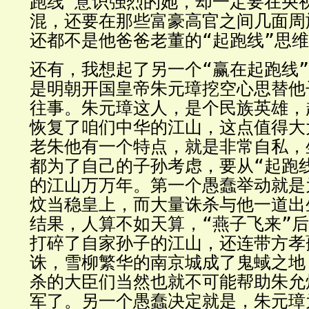
跑线”意识强烈的她，却一定要在央
混，还要在那些富豪高官之间几面周
还都不是他爸爸老董的“起跑线”思
还有，我想起了另一个“赢在起跑线
是明朝开国皇帝朱元璋挖空心思替他
往事。朱元璋这人，是个民族英雄，
恢复了咱们中华的江山，这点值得大
老朱他有一个特点，就是非常自私，
都为了自己的子孙考虑，要从“起跑
的江山万万年。第一个愚蠢举动就是
炆当稳皇上，而大量诛杀与他一道出
结果，人算不如天算，“燕子飞来”
打碎了自家孙子的江山，还连带方孝
诛，雪柳繁华的南京城成了鬼蜮之地
杀的大臣们当然也就不可能帮助朱允
军了。另一个愚蠢决定就是，朱元璋