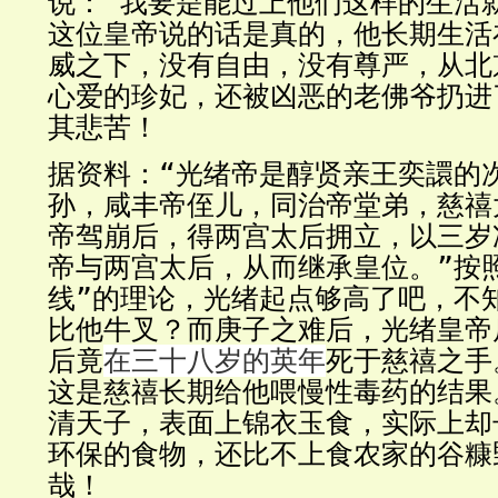
说：“我要是能过上他们这样的生活
这位皇帝说的话是真的，他长期生活
威之下，没有自由，没有尊严，从北
心爱的珍妃，还被凶恶的老佛爷扔进
其悲苦！
据资料：“光绪帝是醇贤亲王奕譞的
孙，咸丰帝侄儿，同治帝堂弟，慈禧
帝驾崩后，得两宫太后拥立，以三岁
帝与两宫太后，从而继承皇位。”按
线”的理论，光绪起点够高了吧，不
比他牛叉？而庚子之难后，光绪皇帝
后竟
在三十八岁的英年
死于慈禧之手
这是慈禧长期给他喂慢性毒药的结果
清天子，表面上锦衣玉食，实际上却
环保的食物，还比不上食农家的谷糠
哉！