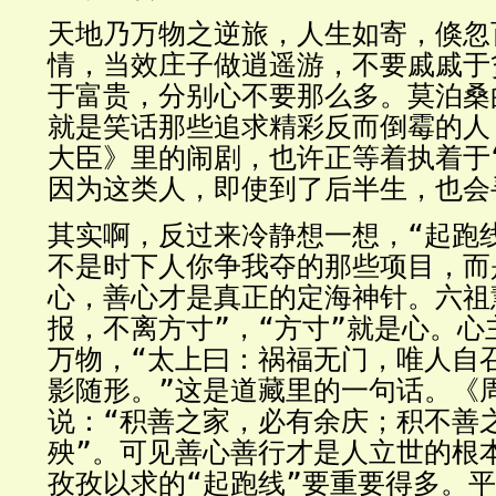
天地乃万物之逆旅，人生如寄，倏忽
情，当效庄子做逍遥游，不要戚戚于
于富贵，分别心不要那么多。莫泊桑
就是笑话那些追求精彩反而倒霉的人
大臣》里的闹剧，也许正等着执着于
因为这类人，即使到了后半生，也会
其实啊，反过来冷静想一想，“起跑
不是时下人你争我夺的那些项目，而
心，善心才是真正的定海神针。六祖
报，不离方寸”，“方寸”就是心。心
万物，“太上曰：祸福无门，唯人自
影随形。”这是道藏里的一句话。《
说：“积善之家，必有余庆；积不善
殃”。可见善心善行才是人立世的根
孜孜以求的“起跑线”要重要得多。