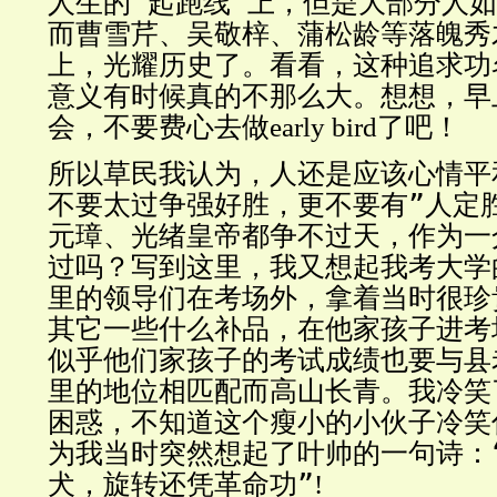
人生的“起跑线”上，但是大部分人
而曹雪芹、吴敬梓、蒲松龄等落魄秀
上，光耀历史了。看看，这种追求功
意义有时候真的不那么大。想想，早
会，不要费心去做
了吧！
early bird
所以草民我认为，人还是应该心情平
不要太过争强好胜，更不要有”人定
元璋、光绪皇帝都争不过天，作为一
过吗？写到这里，我又想起我考大学
里的领导们在考场外，拿着当时很珍
其它一些什么补品，在他家孩子进考
似乎他们家孩子的考试成绩也要与县
里的地位相匹配而高山长青。我冷笑
困惑，不知道这个瘦小的小伙子冷笑
为我当时突然想起了叶帅的一句诗：
犬，旋转还凭革命功”
!