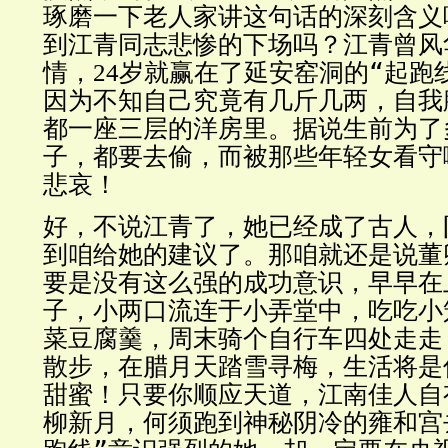
琢磨一下老人家讲这句话的深刻含义
到江青同志悲惨的下场吗？江青曾风
情，
岁就赢在了延安窑洞的“起跑
24
因为不知自己究竟有几斤几两，自我
都一座三层的洋房里。据说生前为了
子，都要去偷，而被那些年轻女看守
悲哀！
好，不说江青了，她已经成了古人，
到咱给她的建议了。那咱就还是说董
要是没有这么强的成功意识，早早在
子，小两口流连于小弄堂中，吃吃小
菜豆腐羹，周末骑个自行车四处走走
散步，在腊月天踏雪寻梅，生活将是
甜蜜！只要你顺应天道，江南佳人自
柳新月，何须跑到神秘阴冷的雍和宫