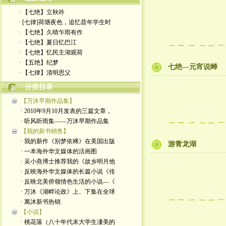
· 【七绝】立秋吟
· [七律]荷塘夜色，追忆昔年学生时
· 【七绝】久晴乍雨有作
· 【七绝】夏日忆巴江
· 【七绝】忆民主湖观荷
· 【五绝】纪梦
七绝—元宵说蝉
· ​【七律】清明思父
分类目录
【万沐早期作品集】
· 2010年9月10月发表的三篇文章，
· 听风听雨集——万沐早期作品集
【我的新书销售】
· 我的新作《别梦依稀》在美国出版
游青龙湖
· 一本海外华文媒体的活画图
· 吴小燕博士推荐我的《故乡明月他
· 反映海外华文媒体的长篇小说《传
· 反映北美侨领情色生活的小说—《
· 万沐《湖畔论政》上、下集在全球
· 萬沐新书热销
【小说】
· 桃花落（八十年代末大学生凄美的