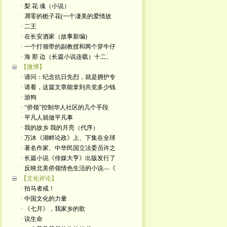
· 梨 花 魂（小说）
· 凋零的栀子花(一个凄美的爱情故
· 二王
· 在长安酒家（故事新编)
· 一个打领带的副教授和两个穿牛仔
· 海 那 边（长篇小说连载）十二、
【微博】
· 请问：纪念抗日先烈，就是拥护专
· 请看，这篇文章能拿到共党多少钱
· 游狗
· “侨领”控制华人社区的几个手段
· 平凡人就做平凡事
· 我的故乡 我的月亮（代序）
· 万沐《湖畔论政》上、下集在全球
· 著名作家、中华民国立法委员许之
· 长篇小说《传媒大亨》出版发行了
· 反映北美侨领情色生活的小说—《
【文化评论】
· 拍马者戒！
· 中国文化的力量
· 《七月》，我家乡的歌
· 说生命