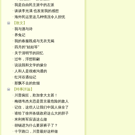
· 我是自由民主派中的左派
· 谈谈李光满 也发发我的感想
· 海外民运里这几种情况令人担忧
【散文】
· 我与酒与诗
· 养兔记
· 我的春服既成与无衣无褐
· 四月的“姑姑等”
· 关于清明节的回忆
· 过年，浮想联翩
· 说说我和文学的缘分
· 人和人是很难沟通的
· 红河谷遇仙记
· 那飘不去的炊烟
【時事評論】
· 川普疯狂，欺加拿大太甚！
· 梅德韦杰夫恐是普京最危险的敌人
· 记住，这些人让我们中国人保全了
· 谁给了徐州各级政府这么大的胆子
· 米利将军应该这么做
· 胡锡进为什么要尿裤子了？
· 十字路口，川普最好这样做