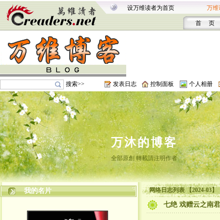
设万维读者为首页
万维
首 页
搜索>>
发表日志
控制面板
个人相册
万沐的博客
全部原創 轉載請注明作者
网络日志列表 【2024-03】
我的名片
七绝 戏赠云之南