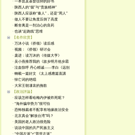
· 一本普及基督信仰的好书
· 陕西人的“倔”与“贵族精神”
· 陕西人应该称“秦人”，还是“周人”
· 做人不要让角度压倒了高度
· 断舍离是一剂治心的良药
· 也谈“起跑线”思维
【名作欣赏】
· 万沐小说《侨领》读后感
· 视频：《侨领》研讨会
· 庞进：读万沐的《传媒大亨》
· 吴小燕推荐我的《故乡明月他乡霜
· 泣血惊呼 丹心精诚——李白《远别
· 轉載一篇好文 《太上感應篇直講
· 悼亡词的绝唱
· 大宋王朝凄哀的挽歌
【政治評論】
· 应该怎样看哈梅内伊被炸死呢？
· “海外骗华势力”很可怕
· 恐怖独裁者不配享有地缘政治安全
· 北京真会“解放台湾”吗？
· 美国的老人政治很危险
· 说说中国的共产民族主义
· “中国左派”≠“普世左派”