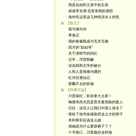
· 我是自由民主派中的左派
· 谈谈李光满 也发发我的感想
· 海外民运里这几种情况令人担忧
【散文】
· 我与酒与诗
· 养兔记
· 我的春服既成与无衣无褐
· 四月的“姑姑等”
· 关于清明节的回忆
· 过年，浮想联翩
· 说说我和文学的缘分
· 人和人是很难沟通的
· 红河谷遇仙记
· 那飘不去的炊烟
【時事評論】
· 川普疯狂，欺加拿大太甚！
· 梅德韦杰夫恐是普京最危险的敌人
· 记住，这些人让我们中国人保全了
· 谁给了徐州各级政府这么大的胆子
· 米利将军应该这么做
· 胡锡进为什么要尿裤子了？
· 十字路口，川普最好这样做