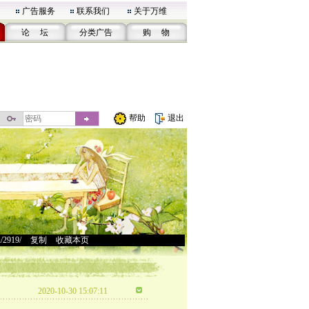
广告服务
联系我们
关于万维
论 坛
分类广告
购 物
帮助
退出
u/2919/
>
复制
>
收藏本页
2020-10-30 15:07:11