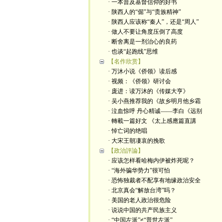
· 一本普及基督信仰的好书
· 陕西人的“倔”与“贵族精神”
· 陕西人应该称“秦人”，还是“周人”
· 做人不要让角度压倒了高度
· 断舍离是一剂治心的良药
· 也谈“起跑线”思维
【名作欣赏】
· 万沐小说《侨领》读后感
· 视频：《侨领》研讨会
· 庞进：读万沐的《传媒大亨》
· 吴小燕推荐我的《故乡明月他乡霜
· 泣血惊呼 丹心精诚——李白《远别
· 轉載一篇好文 《太上感應篇直講
· 悼亡词的绝唱
· 大宋王朝凄哀的挽歌
【政治評論】
· 应该怎样看哈梅内伊被炸死呢？
· “海外骗华势力”很可怕
· 恐怖独裁者不配享有地缘政治安全
· 北京真会“解放台湾”吗？
· 美国的老人政治很危险
· 说说中国的共产民族主义
· “中国左派”≠“普世左派”