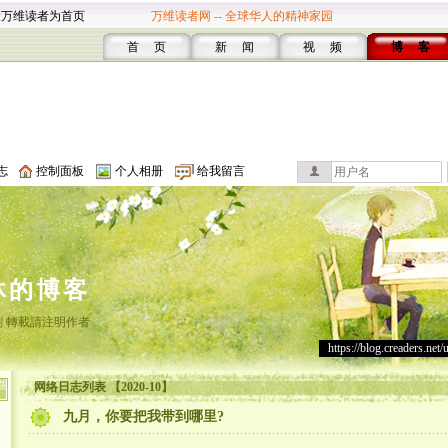
设万维读者为首页
万维读者网 -- 全球华人的精神家园
首 页
新 闻
视 频
博 客
志
控制面板
个人相册
给我留言
沐的博客
 轉載請注明作者
https://blog.creaders.net/
网络日志列表 【2020-10】
九月，你要把我带到哪里?