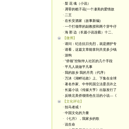
· 梨 花 魂（小说）
· 凋零的栀子花(一个凄美的爱情故
· 二王
· 在长安酒家（故事新编)
· 一个打领带的副教授和两个穿牛仔
· 海 那 边（长篇小说连载）十二、
【微博】
· 请问：纪念抗日先烈，就是拥护专
· 请看，这篇文章能拿到共党多少钱
· 游狗
· “侨领”控制华人社区的几个手段
· 平凡人就做平凡事
· 我的故乡 我的月亮（代序）
· 万沐《湖畔论政》上、下集在全球
· 著名作家、中华民国立法委员许之
· 长篇小说《传媒大亨》出版发行了
· 反映北美侨领情色生活的小说—《
【文化评论】
· 拍马者戒！
· 中国文化的力量
· 《七月》，我家乡的歌
· 说生命