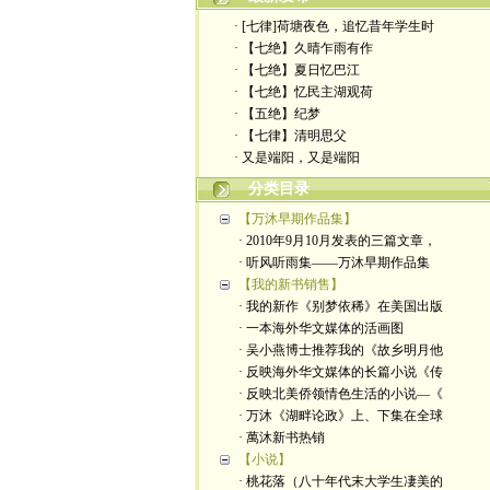
· [七律]荷塘夜色，追忆昔年学生时
· 【七绝】久晴乍雨有作
· 【七绝】夏日忆巴江
· 【七绝】忆民主湖观荷
· 【五绝】纪梦
· ​【七律】清明思父
· 又是端阳，又是端阳
分类目录
【万沐早期作品集】
· 2010年9月10月发表的三篇文章，
· 听风听雨集——万沐早期作品集
【我的新书销售】
· 我的新作《别梦依稀》在美国出版
· 一本海外华文媒体的活画图
· 吴小燕博士推荐我的《故乡明月他
· 反映海外华文媒体的长篇小说《传
· 反映北美侨领情色生活的小说—《
· 万沐《湖畔论政》上、下集在全球
· 萬沐新书热销
【小说】
· 桃花落（八十年代末大学生凄美的