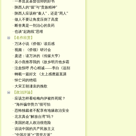
· 一本普及基督信仰的好书
· 陕西人的“倔”与“贵族精神”
· 陕西人应该称“秦人”，还是“周人”
· 做人不要让角度压倒了高度
· 断舍离是一剂治心的良药
· 也谈“起跑线”思维
【名作欣赏】
· 万沐小说《侨领》读后感
· 视频：《侨领》研讨会
· 庞进：读万沐的《传媒大亨》
· 吴小燕推荐我的《故乡明月他乡霜
· 泣血惊呼 丹心精诚——李白《远别
· 轉載一篇好文 《太上感應篇直講
· 悼亡词的绝唱
· 大宋王朝凄哀的挽歌
【政治評論】
· 应该怎样看哈梅内伊被炸死呢？
· “海外骗华势力”很可怕
· 恐怖独裁者不配享有地缘政治安全
· 北京真会“解放台湾”吗？
· 美国的老人政治很危险
· 说说中国的共产民族主义
· “中国左派”≠“普世左派”