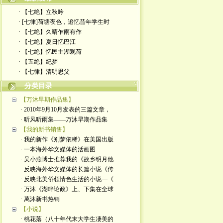
· 【七绝】立秋吟
· [七律]荷塘夜色，追忆昔年学生时
· 【七绝】久晴乍雨有作
· 【七绝】夏日忆巴江
· 【七绝】忆民主湖观荷
· 【五绝】纪梦
· ​【七律】清明思父
分类目录
【万沐早期作品集】
· 2010年9月10月发表的三篇文章，
· 听风听雨集——万沐早期作品集
【我的新书销售】
· 我的新作《别梦依稀》在美国出版
· 一本海外华文媒体的活画图
· 吴小燕博士推荐我的《故乡明月他
· 反映海外华文媒体的长篇小说《传
· 反映北美侨领情色生活的小说—《
· 万沐《湖畔论政》上、下集在全球
· 萬沐新书热销
【小说】
· 桃花落（八十年代末大学生凄美的