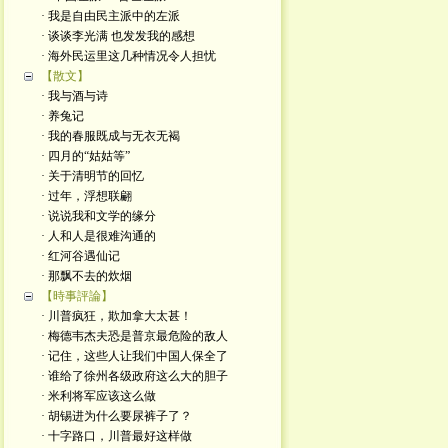
· 我是自由民主派中的左派
· 谈谈李光满 也发发我的感想
· 海外民运里这几种情况令人担忧
【散文】
· 我与酒与诗
· 养兔记
· 我的春服既成与无衣无褐
· 四月的“姑姑等”
· 关于清明节的回忆
· 过年，浮想联翩
· 说说我和文学的缘分
· 人和人是很难沟通的
· 红河谷遇仙记
· 那飘不去的炊烟
【時事評論】
· 川普疯狂，欺加拿大太甚！
· 梅德韦杰夫恐是普京最危险的敌人
· 记住，这些人让我们中国人保全了
· 谁给了徐州各级政府这么大的胆子
· 米利将军应该这么做
· 胡锡进为什么要尿裤子了？
· 十字路口，川普最好这样做