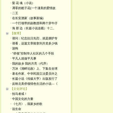
· 梨 花 魂（小说）
· 凋零的栀子花(一个凄美的爱情故
· 二王
· 在长安酒家（故事新编)
· 一个打领带的副教授和两个穿牛仔
· 海 那 边（长篇小说连载）十二、
【微博】
· 请问：纪念抗日先烈，就是拥护专
· 请看，这篇文章能拿到共党多少钱
· 游狗
· “侨领”控制华人社区的几个手段
· 平凡人就做平凡事
· 我的故乡 我的月亮（代序）
· 万沐《湖畔论政》上、下集在全球
· 著名作家、中华民国立法委员许之
· 长篇小说《传媒大亨》出版发行了
· 反映北美侨领情色生活的小说—《
【文化评论】
· 拍马者戒！
· 中国文化的力量
· 《七月》，我家乡的歌
· 说生命