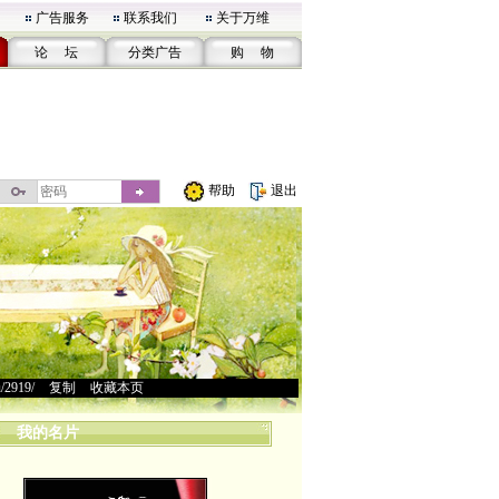
广告服务
联系我们
关于万维
论 坛
分类广告
购 物
帮助
退出
u/2919/
>
复制
>
收藏本页
我的名片