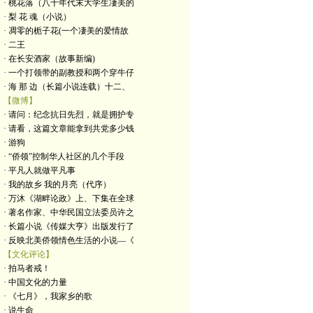
· 桃花落（八十年代末大学生凄美的
· 梨 花 魂（小说）
· 凋零的栀子花(一个凄美的爱情故
· 二王
· 在长安酒家（故事新编)
· 一个打领带的副教授和两个穿牛仔
· 海 那 边（长篇小说连载）十二、
【微博】
· 请问：纪念抗日先烈，就是拥护专
· 请看，这篇文章能拿到共党多少钱
· 游狗
· “侨领”控制华人社区的几个手段
· 平凡人就做平凡事
· 我的故乡 我的月亮（代序）
· 万沐《湖畔论政》上、下集在全球
· 著名作家、中华民国立法委员许之
· 长篇小说《传媒大亨》出版发行了
· 反映北美侨领情色生活的小说—《
【文化评论】
· 拍马者戒！
· 中国文化的力量
· 《七月》，我家乡的歌
· 说生命