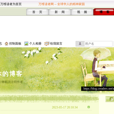
设万维读者为首页
万维读者网 -- 全球华人的精神家园
首 页
新 闻
视 频
博 客
志
控制面板
个人相册
给我留言
沐的博客
 轉載請注明作者
https://blog.creaders.net/
2023-05-17 20:10:34