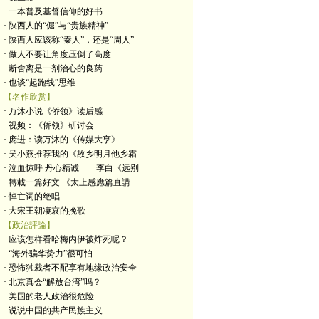
· 一本普及基督信仰的好书
· 陕西人的“倔”与“贵族精神”
· 陕西人应该称“秦人”，还是“周人”
· 做人不要让角度压倒了高度
· 断舍离是一剂治心的良药
· 也谈“起跑线”思维
【名作欣赏】
· 万沐小说《侨领》读后感
· 视频：《侨领》研讨会
· 庞进：读万沐的《传媒大亨》
· 吴小燕推荐我的《故乡明月他乡霜
· 泣血惊呼 丹心精诚——李白《远别
· 轉載一篇好文 《太上感應篇直講
· 悼亡词的绝唱
· 大宋王朝凄哀的挽歌
【政治評論】
· 应该怎样看哈梅内伊被炸死呢？
· “海外骗华势力”很可怕
· 恐怖独裁者不配享有地缘政治安全
· 北京真会“解放台湾”吗？
· 美国的老人政治很危险
· 说说中国的共产民族主义