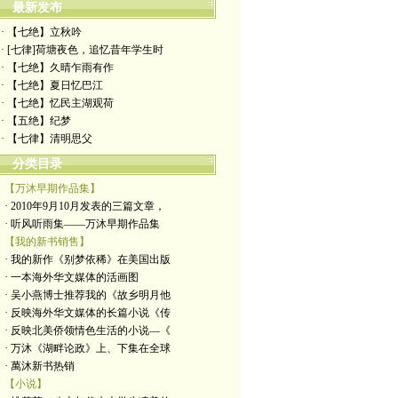
最新发布
· 【七绝】立秋吟
· [七律]荷塘夜色，追忆昔年学生时
· 【七绝】久晴乍雨有作
· 【七绝】夏日忆巴江
· 【七绝】忆民主湖观荷
· 【五绝】纪梦
· ​【七律】清明思父
分类目录
【万沐早期作品集】
· 2010年9月10月发表的三篇文章，
· 听风听雨集——万沐早期作品集
【我的新书销售】
· 我的新作《别梦依稀》在美国出版
· 一本海外华文媒体的活画图
· 吴小燕博士推荐我的《故乡明月他
· 反映海外华文媒体的长篇小说《传
· 反映北美侨领情色生活的小说—《
· 万沐《湖畔论政》上、下集在全球
· 萬沐新书热销
【小说】