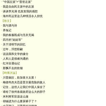
· “中国左派”≠“普世左派”
· 我是自由民主派中的左派
· 谈谈李光满 也发发我的感想
· 海外民运里这几种情况令人担忧
【散文】
· 我与酒与诗
· 养兔记
· 我的春服既成与无衣无褐
· 四月的“姑姑等”
· 关于清明节的回忆
· 过年，浮想联翩
· 说说我和文学的缘分
· 人和人是很难沟通的
· 红河谷遇仙记
· 那飘不去的炊烟
【時事評論】
· 川普疯狂，欺加拿大太甚！
· 梅德韦杰夫恐是普京最危险的敌人
· 记住，这些人让我们中国人保全了
· 谁给了徐州各级政府这么大的胆子
· 米利将军应该这么做
· 胡锡进为什么要尿裤子了？