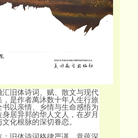
融汇旧体诗词、赋、散文与现代
集，是作者萬沐数十年人生行旅
全书以亲情、乡情与生命感悟为
位身居异邦的华人文人，在岁月
与文化根脉的深切眷恋。
体：旧体诗词格律严谨、意蕴深