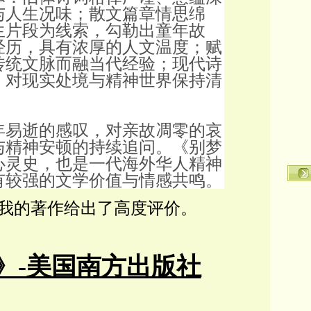
与人生况味；散文篇章情思绵
生片段为线索，勾勒出童年故
经历，具有浓厚的人文温度；赋
传统文脉而融当代经验；现代诗
，对现实处境与精神世界保持清
年易逝的感叹，对亲故凋零的哀
与精神安顿的持续追问。《别梦
心灵史，也是一代海外华人精神
有较强的文学价值与情感共鸣。
对我的著作给出了高度评价。
》-美国南方出版社