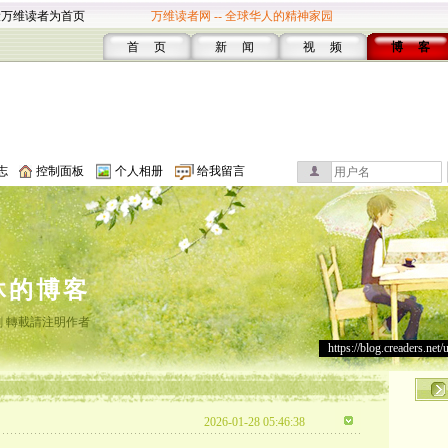
设万维读者为首页
万维读者网 -- 全球华人的精神家园
首 页
新 闻
视 频
博 客
志
控制面板
个人相册
给我留言
沐的博客
 轉載請注明作者
https://blog.creaders.net/
2026-01-28 05:46:38