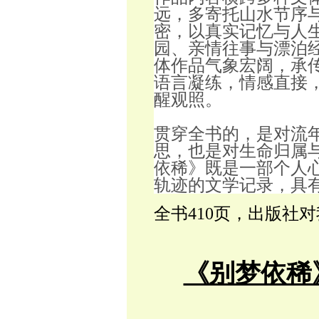
远，多寄托山水节序
密，以真实记忆与人
园、亲情往事与漂泊
体作品气象宏阔，承
语言凝练，情感直接
醒观照。
贯穿全书的，是对流
思，也是对生命归属
依稀》既是一部个人
轨迹的文学记录，具
全书410页，出版社
《别梦依稀