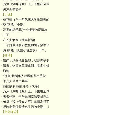
· 万沐《湖畔论政》上、下集在全球
· 萬沐新书热销
【小说】
· 桃花落（八十年代末大学生凄美的
· 梨 花 魂（小说）
· 凋零的栀子花(一个凄美的爱情故
· 二王
· 在长安酒家（故事新编)
· 一个打领带的副教授和两个穿牛仔
· 海 那 边（长篇小说连载）十二、
【微博】
· 请问：纪念抗日先烈，就是拥护专
· 请看，这篇文章能拿到共党多少钱
· 游狗
· “侨领”控制华人社区的几个手段
· 平凡人就做平凡事
· 我的故乡 我的月亮（代序）
· 万沐《湖畔论政》上、下集在全球
· 著名作家、中华民国立法委员许之
· 长篇小说《传媒大亨》出版发行了
· 反映北美侨领情色生活的小说—《
【文化评论】