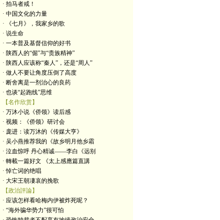
· 拍马者戒！
· 中国文化的力量
· 《七月》，我家乡的歌
· 说生命
· 一本普及基督信仰的好书
· 陕西人的“倔”与“贵族精神”
· 陕西人应该称“秦人”，还是“周人”
· 做人不要让角度压倒了高度
· 断舍离是一剂治心的良药
· 也谈“起跑线”思维
【名作欣赏】
· 万沐小说《侨领》读后感
· 视频：《侨领》研讨会
· 庞进：读万沐的《传媒大亨》
· 吴小燕推荐我的《故乡明月他乡霜
· 泣血惊呼 丹心精诚——李白《远别
· 轉載一篇好文 《太上感應篇直講
· 悼亡词的绝唱
· 大宋王朝凄哀的挽歌
【政治評論】
· 应该怎样看哈梅内伊被炸死呢？
· “海外骗华势力”很可怕