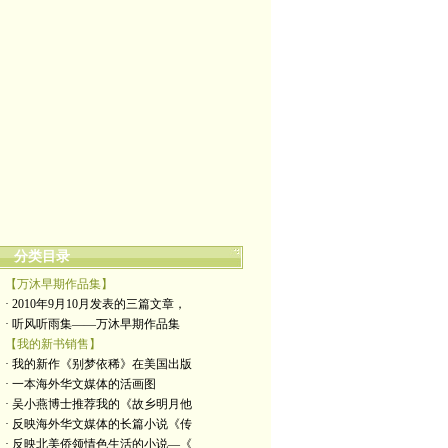
分类目录
【万沐早期作品集】
· 2010年9月10月发表的三篇文章，
· 听风听雨集——万沐早期作品集
【我的新书销售】
· 我的新作《别梦依稀》在美国出版
· 一本海外华文媒体的活画图
· 吴小燕博士推荐我的《故乡明月他
· 反映海外华文媒体的长篇小说《传
· 反映北美侨领情色生活的小说—《