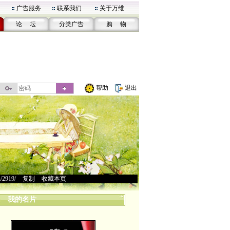
广告服务
联系我们
关于万维
论 坛
分类广告
购 物
帮助
退出
u/2919/
>
复制
>
收藏本页
我的名片