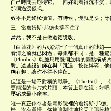
自己時間去期待它。一部好劇看得沉不沉，
那個過渡儀式。
效率不是終極價值。有時候，慢就是快；等
三、當詹姆斯·邦德也撐不住了
當然，我不是在做道德說教。
《白蓮花》的片頭設計了一個真正的謎題—
看清之前就已閃過，每集都不同，是一種驚
《Pluribus》乾脆只用幾個旋轉的圓點構
釁。這些設計師在與「跳過」按鈕博弈，他
夠有趣，讓你不得不停留。
但這是一場不對稱的戰爭。《The Pitt》、《
更簡潔的卡片式片頭，本質上是在說：好吧
壓縮成最小摩擦。
唯一真正倖存者是電影院裡的詹姆斯·邦德
機，沒有選擇，你被強制性地接受了那段槍