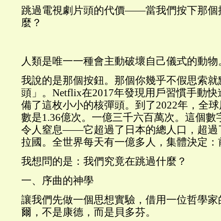
跳過電視劇片頭的代價——當我們按下那個
麼？
人類是唯一一種會主動破壞自己儀式的動物
我說的是那個按鈕。那個你幾乎不假思索就
頭」。Netflix在2017年發現用戶習慣手
備了這枚小小的核彈頭。到了2022年，全
數是1.36億次。一億三千六百萬次。這個
令人窒息——它超過了日本的總人口，超過
拉國。全世界每天有一億多人，集體決定：
我想問的是：我們究竟在跳過什麼？
一、序曲的神學
讓我們先做一個思想實驗，借用一位哲學家
爾，不是康德，而是貝多芬。