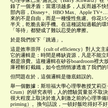
心理學家巴里·施瓦茨（Barry Schwartz
錄了一個矛盾：當選項越多，人反而越不快樂。N
部內容，Disney+、HBO Max、Apple 
來的不是自由，而是一種慢性焦慮。你花1
半天，乾脆去刷手機。在這種認知過載的環
「等待」都變成了難以忍受的摩擦。
於是我們按下「跳過」。
這是效率崇拜（cult of efficiency）對
它的邏輯是：時間是稀缺資源，凡是不能立
都是浪費。這種邏輯在矽谷boardroom裡
庫裡斬釘截鐵，如今也悄悄滲透進了我們的
但問題在於，這個邏輯是徹底錯誤的。
舉一個數據：斯坦福大學心理學教授艾莉亞·克
Crum）的研究表明，人的體驗質量並不取
很大程度上取決於進入刺激之前的心理準備狀態（
priming）。換句話說，一頓好飯吃得好