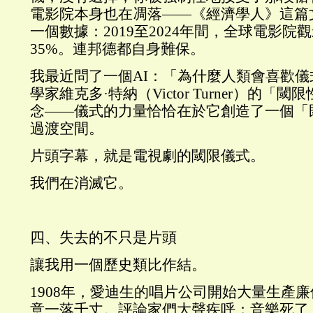
電影院本身也在凋落——《經濟學人》這篇
一個數據：2019至2024年間，全球電影院
35%。連邦德都自身難保。
我最近問了一個AI：「為什麼人類會喜歡
學家維克多·特納（Victor Turner）的「閾限性」
念——儀式的力量恰恰在於它創造了一個「
過渡空間。
片頭字幕，就是電視劇的閾限儀式。
我們在消滅它。
四、失去的不只是片頭
讓我用一個歷史類比作結。
1908年，愛迪生的唱片公司開始大量生產
意一落千丈。評論家們大聲疾呼：音樂死了