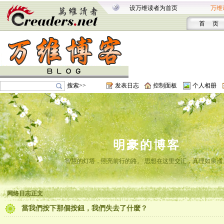
设万维读者为首页
万维
首 页
搜索>>
发表日志
控制面板
个人相册
明豪的博客
智慧的灯塔，照亮前行的路。 思想在这里交汇，真理如泉涌
网络日志正文
當我們按下那個按鈕，我們失去了什麼？