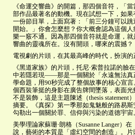
《命運交響曲》的開篇，那四個音符，「當
部作品最著名的動機。現在試想一下，如果
一份節目單，上面寫著：「前三分鐘可以跳
開始。」你會怎麼想？你大概會認為這個人
樂一竅不通。因為那四個音符就是命運，就
響曲的靈魂所在。沒有開頭，哪來的震撼？
電視劇的片頭，在其最高峰的時代，扮演的
《黑道家族》的片頭，托尼·索普拉諾的臉
中若隱若現——那是一個關於「永遠無法真
學命題，用90秒完成了整個故事的核心宣
個西裝筆挺的身影在廣告牌間墜落，表面光
不是裝飾，這是主題陳述（thesis stateme
摘要。《真探》第一季那如鬼魅般的路易斯
勾勒出一個關於罪、信仰與污染的道德宇宙
美學理論家蘇珊·朗格（Susanne Lange
說，藝術的本質是「虛幻空間的創造」。片