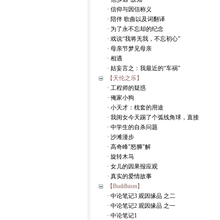
· 信仰与因信称义
· 陪伴 歌曲以及词翻译
· 为了永不忘却的纪念
· 戏说“我将无我，不忘初心”
· 母亲节梦见母亲
· 相遇
· 姑妄言之：我最近的“车祸”
【天伦之乐】
· 工程师的疑惑
· 俺家小狗
· 小天才：枕套的用途
· 我闺女今天踢了个弧线角球，直接
· 中学生的自杀问题
· 沙滩漫步
· 高奇峰"怒狮"解
· 旋转木马
· 女儿的因果报应观
· 真实的爱情故事
【Buddhism】
· 中论笔记3 观因缘品 之二
· 中论笔记2 观因缘品 之一
· 中论笔记1