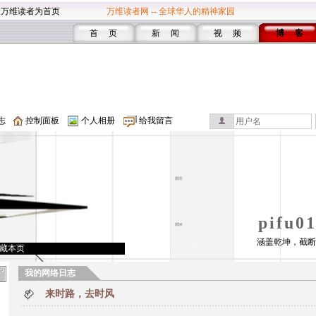
设万维读者为首页
万维读者网 -- 全球华人的精神家园
首 页
新 闻
视 频
博 客
志
控制面板
个人相册
给我留言
pifu
涵盖乾坤，截断
藏本页
我的网络日志
来时路，去时风