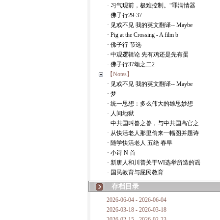
· 习气现前，极难控制。“罪满情器
· 佛子行29-37
· 见或不见 我的英文翻译-- Maybe
· Pig at the Crossing - A film b
· 佛子行 节选
· 中观逻辑论 先有鸡还是先有蛋
· 佛子行37颂之二2
【Notes】
· 见或不见 我的英文翻译-- Maybe
· 梦
· 统一思想：多么伟大的雄思妙想
· 人间地狱
· 中共国叫兽之兽，与中共国高官之
· 从快活老人那里偷来一幅图并题诗
· 随学快活老人 五绝 春早
· 小诗 N 首
· 新唐人和川普关于WI选举所造的谣
· 国民教育与屁民教育
存档目录
2026-06-04 - 2026-06-04
2026-03-18 - 2026-03-18
2026-02-15 - 2026-02-23