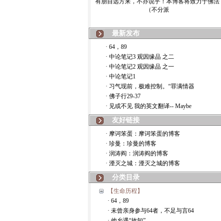
（不分派
最新发布
· 64，89
· 中论笔记3 观因缘品 之二
· 中论笔记2 观因缘品 之一
· 中论笔记1
· 习气现前，极难控制。“罪满情器
· 佛子行29-37
· 见或不见 我的英文翻译-- Maybe
友好链接
· 摩诃笨蛋：摩诃笨蛋的博客
· 珍曼：珍曼的博客
· 润涛阎：润涛阎的博客
· 湮灭之城：湮灭之城的博客
分类目录
【生命历程】
· 64，89
· 未曾亲身参与64者，不足与言64
· 他乡遇“故知”