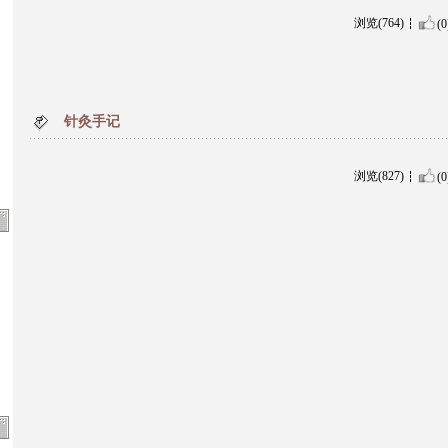
浏览(764)
(0
针灸手记
浏览(827)
(0