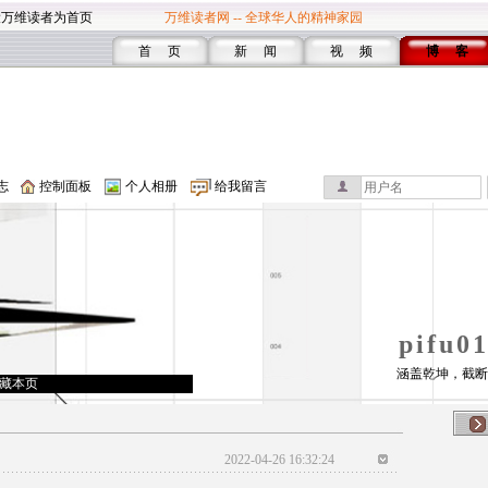
设万维读者为首页
万维读者网 -- 全球华人的精神家园
首 页
新 闻
视 频
博 客
志
控制面板
个人相册
给我留言
pifu
涵盖乾坤，截断
藏本页
2022-04-26 16:32:24