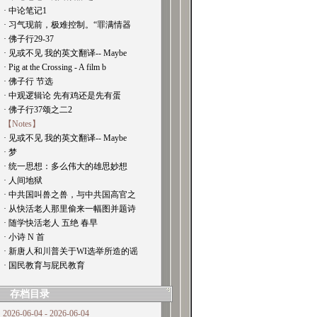
· 中论笔记1
· 习气现前，极难控制。“罪满情器
· 佛子行29-37
· 见或不见 我的英文翻译-- Maybe
· Pig at the Crossing - A film b
· 佛子行 节选
· 中观逻辑论 先有鸡还是先有蛋
· 佛子行37颂之二2
【Notes】
· 见或不见 我的英文翻译-- Maybe
· 梦
· 统一思想：多么伟大的雄思妙想
· 人间地狱
· 中共国叫兽之兽，与中共国高官之
· 从快活老人那里偷来一幅图并题诗
· 随学快活老人 五绝 春早
· 小诗 N 首
· 新唐人和川普关于WI选举所造的谣
· 国民教育与屁民教育
存档目录
2026-06-04 - 2026-06-04