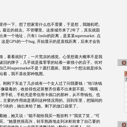
里停一下。想了想家里什么也不需要，于是想，我随机吧。
，最近的就去。不管哪里。这座城市来了
2
年了，其实就固
出来一个地址，只有
1.1mile
的距离，是某某
supermarket.
点
。这是
GPS
的一个
bug,
开始显示的是直线距离，后来才会告
路，看看就到了，一片荒凉的感觉。心里想着大概率不是我
破旧的牌子，几乎就是孤零零的站着一家很小的店子。街对
自己叫
supermarket
不是？愿打愿挨。我第一个想法就是掉头
站着，我不喜欢那种氛围。
。刚刚下车走了几步就有一个女人过了问我要钱：“给
5
块钱
不像吸毒的，收拾得也还算整齐但看不出来脏不脏。“哦哦，
只带手机，手机壳是带信用卡插口的那种，从不带钱包。也
，主要的作用就是遇到这种情况用的。回到车里，把隔间的
个
5
块的，抽出来给了她。剩下的放口袋里了。
着她，她又说：“能不能给我买一瓶饮料？”我笑了笑，“可
买。”她显然很高兴，轻车熟路地走到冰柜前拿了自己要的