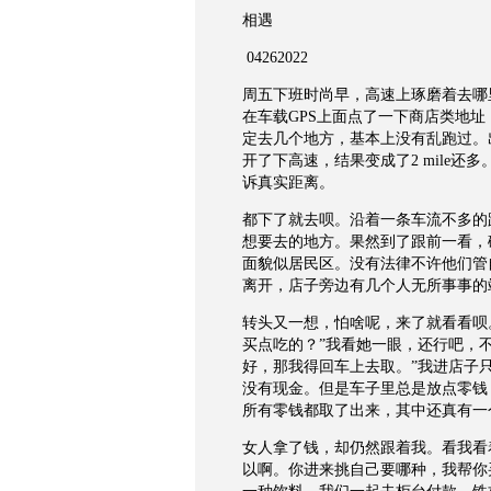
相遇
04262022
周五下班时尚早，高速上琢磨着去哪
在车载
GPS
上面点了一下商店类地址
定去几个地方，基本上没有乱跑过。
开了下高速，结果变成了
2 mile
还多
诉真实距离。
都下了就去呗。沿着一条车流不多的
想要去的地方。果然到了跟前一看，
面貌似居民区。没有法律不许他们管
离开，店子旁边有几个人无所事事的
转头又一想，怕啥呢，来了就看看呗
买点吃的？”我看她一眼，还行吧，
好，那我得回车上去取。”我进店子
没有现金。但是车子里总是放点零钱
所有零钱都取了出来，其中还真有一
女人拿了钱，却仍然跟着我。看我看
以啊。你进来挑自己要哪种，我帮你