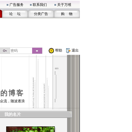
广告服务
联系我们
关于万维
论 坛
分类广告
购 物
帮助
退出
01的博客
众流，随波逐浪
我的名片