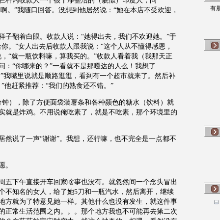
栏杆内收款人一个很干净整洁的（貌似）印度人，问
有
是啊。”我随口回答。没想到他居然说：“她在本店不受欢迎，
样子翻着白眼。收款人说：“她得出去，我们不欢迎她。”于
给你。”女人出去后收款人跟我说：“这个人从不懂得感恩，
说，“就一瓶饮料嘛，算我买的。”收款人看着我（我那天正
问：“你哪来的？”一看就不是那嘎达的人么！我想了
？”我嘴里说就是顺路逛逛，看到有一个超市就来了。然后补
”他赶紧推荐：“我们的熟食还不错。”
分钟），除了方便面袋装薯条和各种颜色的糖水（饮料）就
实就是炸鸡。不用说俺吃素了，就是不吃素，那个环境里的
居然说了一声“谢谢”。我想，还行嘛，也不完全是一点都不
愿。
周五下午直接开车回家啥事也没有。就忽然间一个念头冒出
个不知名的女人，给了她
5
刀和一瓶汽水，然后离开，继续
地方就为了特意见她一样。其他什么也没有发生，就这件事
的正常生活范围之内。。。那个地方我也不可能再去第二次