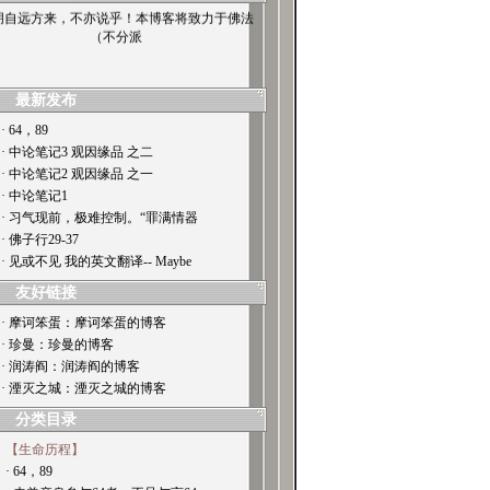
朋自远方来，不亦说乎！本博客将致力于佛法
（不分派
最新发布
· 64，89
· 中论笔记3 观因缘品 之二
· 中论笔记2 观因缘品 之一
· 中论笔记1
· 习气现前，极难控制。“罪满情器
· 佛子行29-37
· 见或不见 我的英文翻译-- Maybe
友好链接
· 摩诃笨蛋：摩诃笨蛋的博客
· 珍曼：珍曼的博客
· 润涛阎：润涛阎的博客
· 湮灭之城：湮灭之城的博客
分类目录
【生命历程】
· 64，89