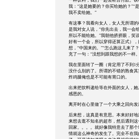
一种饮料，我们一起去柜台付款。铁
我：“这是她要的？你买给她的？”“
我不卖给她。”
有这事？我看向女人，女人无所谓的
是我对女人说，“你先出去，我一会
所以不能给她。”我朝他挤挤眼，笑
好有一个会，所以穿得还算正式），
想，“中国来的。”“怎么跑这儿来了
充了一句：“没想到跟我想的不一样。
我在里面转了一圈（肯定用了不到1
没什么别的了。所谓的不错的熟食其
炸鸡腿俺也是不可能有胃口的。
出来把饮料递给等在外面的女人，她
感恩的。
离开时在心里做了一个大乘之回向发
后来想，这真是有意思。本来好好地
来想去逛不知名的超市，然后遇到这
回家。。。。就好像我特意去了那个
情就这么神奇的发生了。完全不在我