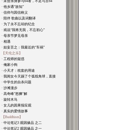
· 未曾亲身参与64者，不足与言64
· 他乡遇“故知”
· 信仰与因信称义
· 陪伴 歌曲以及词翻译
· 为了永不忘却的纪念
· 戏说“我将无我，不忘初心”
· 母亲节梦见母亲
· 相遇
· 姑妄言之：我最近的“车祸”
【天伦之乐】
· 工程师的疑惑
· 俺家小狗
· 小天才：枕套的用途
· 我闺女今天踢了个弧线角球，直接
· 中学生的自杀问题
· 沙滩漫步
· 高奇峰"怒狮"解
· 旋转木马
· 女儿的因果报应观
· 真实的爱情故事
【Buddhism】
· 中论笔记3 观因缘品 之二
· 中论笔记2 观因缘品 之一